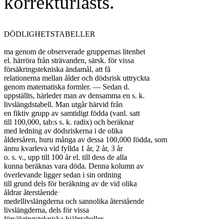
korrekturlästs.
DÖDLIGHETSTABELLER

ma genom de observerade gruppernas litenhet

el. härröra från strävanden, särsk. för vissa

försäkringstekniska ändamål, att få

relationerna mellan ålder och dödsrisk uttryckta

genom matematiska formler. — Sedan d.

uppställts, härleder man av densamma en s. k.

livslängdstabell. Man utgår härvid från

en fiktiv grupp av samtidigt födda (vanl. satt

till 100,000, tab:s s. k. radix) och beräknar

med ledning av dödsriskerna i de olika

åldersåren, huru många av dessa 100,000 födda, som

ännu kvarleva vid fyllda 1 år, 2 år, 3 år

o. s. v., upp till 100 år el. till dess de alla

kunna beräknas vara döda. Denna kolumn av

överlevande ligger sedan i sin ordning

till grund dels för beräkning av de vid olika

åldrar återstående

medellivslängderna och sannolika återstående

livslängderna, dels för vissa

försäkringstekniska hjälptabeller,
