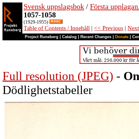
Svensk uppslagsbok
/
Första upplagan
1057-1058
(1929-1955)
Table of Contents / Innehåll
|
<< Previous
|
Next
Project Runeberg
|
Catalog
|
Recent Changes
|
Donate
|
Co
Full resolution (JPEG)
-
On
Dödlighetstabeller