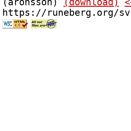
(aronsson)
(download)
<
https://runeberg.org/sv