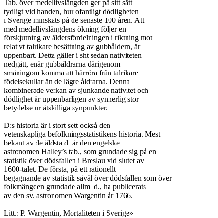
Tab. över medellivslängden ger på sitt sätt

tydligt vid handen, hur ofantligt dödligheten

i Sverige minskats på de senaste 100 åren. Att

med medellivslängdens ökning följer en

förskjutning av åldersfördelningen i riktning mot

relativt talrikare besättning av gubbåldern, är

uppenbart. Detta gäller i sht sedan nativiteten

nedgått, enär gubbåldrarna därigenom

småningom komma att härröra från talrikare

födelsekullar än de lägre åldrarna. Denna

kombinerade verkan av sjunkande nativitet och

dödlighet är uppenbarligen av synnerlig stor

betydelse ur åtskilliga synpunkter.

D:s historia är i stort sett också den

vetenskapliga befolkningsstatistikens historia. Mest

bekant av de äldsta d. är den engelske

astronomen Halley’s tab., som grundade sig på en

statistik över dödsfallen i Breslau vid slutet av

1600-talet. De första, på ett rationellt

begagnande av statistik såväl över dödsfallen som över

folkmängden grundade allm. d., ha publicerats

av den sv. astronomen Wargentin år 1766.

Litt.: P. Wargentin, Mortaliteten i Sverige»
