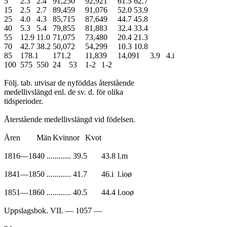
5	2.3	2.4	91,250	92,921	61.5	62.7

15	2.5	2.7	89,459	91,076	52.0	53.9

25	4.0	4.3	85,715	87,649	44.7	45.8

40	5.3	5.4	79,855	81,883	32.4	33.4

55	12.9	11.0	71,075	73,480	20.4	21.3

70	42.7	38.2	50,072	54,299	10.3	10.8

85	178.1	171.2	11,839	14,091	3.9	4.i

100	575	550	24	53	1-2	1-2

Följ. tab. utvisar de nyföddas återstående

medellivslängd enl. de sv. d. för olika

tidsperioder.

Återstående medellivslängd vid födelsen.

Ären	Män	Kvinnor	Kvot

1816—1840 ............ 39.5	43.8	l.m

1841—1850 ............ 41.7	46.i	l.ioø

1851—1860 ............ 40.5	44.4	l.ooø

Uppslagsbok. VII. — 1057 —
