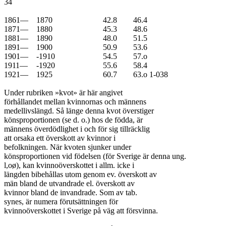
34

1861—	1870 			 42.8	46.4	

1871—	1880 			 45.3	48.6	

1881—	1890 			 48.0	51.5	

1891—	1900 			 50.9	53.6	

1901—	-1910 			 54.5	57.o	

1911—	-1920 			 55.6	58.4	

1921—	1925 			 60.7	63.o	1-038

Under rubriken »kvot» är här angivet

förhållandet mellan kvinnornas och männens

medellivslängd. Så länge denna kvot överstiger

könsproportionen (se d. o.) hos de födda, är

männens överdödlighet i och för sig tillräcklig

att orsaka ett överskott av kvinnor i

befolkningen. När kvoten sjunker under

könsproportionen vid födelsen (för Sverige är denna ung.

l,oø), kan kvinnoöverskottet i allm. icke i

längden bibehållas utom genom ev. överskott av

män bland de utvandrade el. överskott av

kvinnor bland de invandrade. Som av tab.

synes, är numera förutsättningen för

kvinnoöverskottet i Sverige på väg att försvinna.
