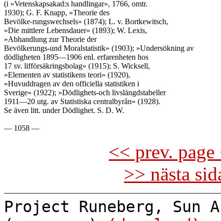
(i »Vetenskapsakad:s handlingar», 1766, omtr.

1930); G. F. Knapp, »Theorie des

Bevölke-rungswechsels» (1874); L. v. Bortkewitsch,

»Die mittlere Lebensdauer» (1893); W. Lexis,

»Abhandlung zur Theorie der

Bevölkerungs-und Moralstatistik» (1903); »Undersökning av

dödligheten 1895—1906 enl. erfarenheten hos

17 sv. lifförsäkringsbolag» (1915); S. Wicksell,

»Elementen av statistikens teori» (1920),

»Huvuddragen av den officiella statistiken i

Sverige» (1922); »Dödlighets-och livslängdstabeller

1911—20 utg. av Statistiska centralbyrån» (1928).

Se även litt. under Dödlighet. S. D. W.

<< prev. page 
>> nästa si
Project Runeberg, Sun A