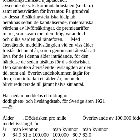
avseende de s. k. kommutationstalen (se d. o.)

samt enhetsvärden för livräntor. På grundval

av dessa försäkringstekniska hjälptab.

beräknas sedan de kapitaliserade, matematiska

värdena av livförsäkringar, de premietariffer

m. m., som svara mot den ifrågavarande d.

och olika värden på räntefoten. — Med

återstående medellivslängden vid en viss ålder

förstås det antal år, som i genomsnitt återstår att

leva för de i denna ålder inträdande, för den

händelse de sedan utsättas för d:s dödsrisker.

Den sannolika återstående livslängden är den

tid, som enl. överlevandekolumnen åtgår för

dem, som inträda i ett åldersår, innan de

blivit reducerade till jämnt halva sitt antal.

Här nedan meddelas ett utdrag ur

dödlighets- och livslängdstab, för Sverige åren 1921

—25.

Ålder	, Dödsrisken pro mille		Överlevande av 100,000 födda		Återstående

medellivslängd, år	

år	män kvinnor		män	kvinnor	män	kvinnor

0	64.9	51.o	100,000	100,000	60.7	63.0
