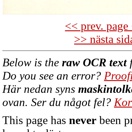
<< prev. page 
>> nästa si
Below is the
raw OCR text
f
Do you see an error?
Proof
Här nedan syns
maskintolk
ovan. Ser du något fel?
Kor
This page has
never
been pr