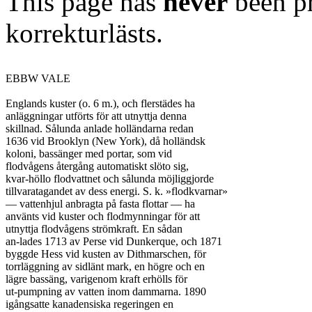
This page has
never
been pr
korrekturlästs.
EBBW VALE

Englands kuster (o. 6 m.), och flerstädes ha

anläggningar utförts för att utnyttja denna

skillnad. Sålunda anlade holländarna redan

1636 vid Brooklyn (New York), då holländsk

koloni, bassänger med portar, som vid

flodvågens återgång automatiskt slöto sig,

kvar-höllo flodvattnet och sålunda möjliggjorde

tillvaratagandet av dess energi. S. k. »flodkvarnar»

— vattenhjul anbragta på fasta flottar — ha

använts vid kuster och flodmynningar för att

utnyttja flodvågens strömkraft. En sådan

an-lades 1713 av Perse vid Dunkerque, och 1871

byggde Hess vid kusten av Dithmarschen, för

torrläggning av sidlänt mark, en högre och en

lägre bassäng, varigenom kraft erhölls för

ut-pumpning av vatten inom dammarna. 1890

igångsatte kanadensiska regeringen en
