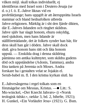
vilken möjl. skall tolkas individuellt, ej

identifieras med Israel som i Deutero-Jesaja (se

d. o.) f. ö. E.-Jahve liknas vid en

profetlärjunge; hans uppgift är att återupprätta Israels

stammar och bland hednafolken utbreda

Jahve-religionen. Märklig är i sht den fjärde dikten,

där E.-Jahves lidanden och ringhet skildras.

Jahve själv har slagit honom, ehuru oskyldig,

med sjukdom, men hans lidande är

ställföreträdande, det är folkets synder han bär, för

dess skull han går i döden. Jahve skall dock

slutl. giva honom hans rätt och låta honom

uppstå. — Enskilda drag i denna skildring

påminna om antika kultmyter, som skildra gudens

död och uppståndelse (Adonis, Tammus), andra

föra tanken på Jeremia och Moses. Andra

forskare ha i gestalten velat se Jojakin el.

Serub-babel m. fl. I den kristna kyrkan slutl. ha

E.-Jahvesångerna i regel tolkats som en

förutsägelse om Messias, Kristus. —■ Litt.: S.

Mo-winckel, »Der Knecht Jahvæs» (i »Norsk

teologisk tidskr.», række 3, bd. 2, bihefte, 1921);

H. Gunkel, »Ein Vorläufer Jesu» (1921). G. Bsm.
