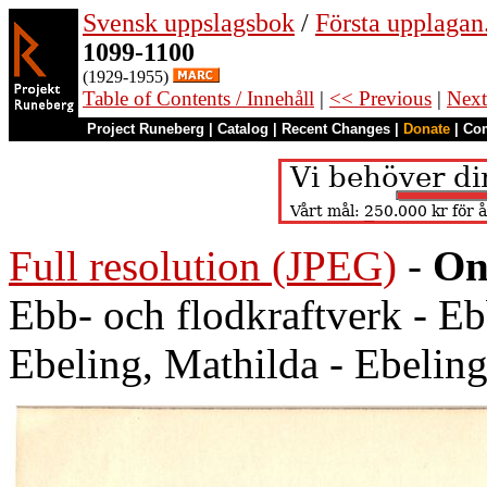
Svensk uppslagsbok
/
Första upplagan
1099-1100
(1929-1955)
Table of Contents / Innehåll
|
<< Previous
|
Next
Project Runeberg
|
Catalog
|
Recent Changes
|
Donate
|
Co
Full resolution (JPEG)
-
On
Ebb- och flodkraftverk - Eb
Ebeling, Mathilda - Ebeling