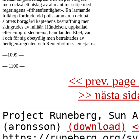
men också ett utslag av allmänt missnöje med

regeringens »frihetsfientlighet». En larmande

folkhop fordrade vid poliskammaren och på

slottets borggård kaptenens bestraffning men

skingrades av militär. Händelsen, uppkallad

efter »upprorsledaren», handlanden Ebel, var

i och för sig obetydlig men betraktades av

hertigen-regenten och Reuterholm ss. en »jako-

—1099 —

<< prev. page 
>> nästa si
Project Runeberg, Sun A
(aronsson)
(download)
<
https://runeberg.org/sv