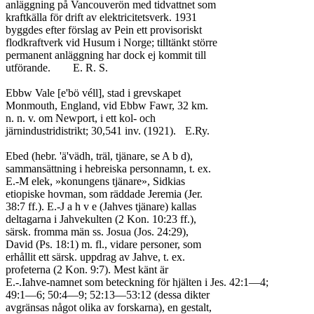
anläggning på Vancouverön med tidvattnet som

kraftkälla för drift av elektricitetsverk. 1931

byggdes efter förslag av Pein ett provisoriskt

flodkraftverk vid Husum i Norge; tilltänkt större

permanent anläggning har dock ej kommit till

utförande.	E. R. S.

Ebbw Vale [e'bö véll], stad i grevskapet

Monmouth, England, vid Ebbw Fawr, 32 km.

n. n. v. om Newport, i ett kol- och

järnindustridistrikt; 30,541 inv. (1921).	E.Ry.

Ebed (hebr. 'ä'vädh, träl, tjänare, se A b d),

sammansättning i hebreiska personnamn, t. ex.

E.-M elek, »konungens tjänare», Sidkias

etiopiske hovman, som räddade Jeremia (Jer.

38:7 ff.). E.-J a h v e (Jahves tjänare) kallas

deltagarna i Jahvekulten (2 Kon. 10:23 ff.),

särsk. fromma män ss. Josua (Jos. 24:29),

David (Ps. 18:1) m. fl., vidare personer, som

erhållit ett särsk. uppdrag av Jahve, t. ex.

profeterna (2 Kon. 9:7). Mest känt är

E.-.Iahve-namnet som beteckning för hjälten i Jes. 42:1—4;

49:1—6; 50:4—9; 52:13—53:12 (dessa dikter

avgränsas något olika av forskarna), en gestalt,
