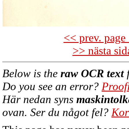
<< prev. page 
>> nästa si
Below is the
raw OCR text
f
Do you see an error?
Proof
Här nedan syns
maskintolk
ovan. Ser du något fel?
Kor