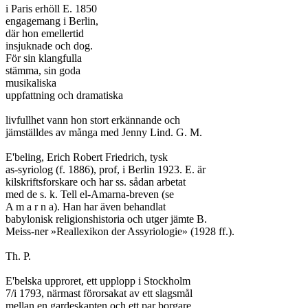
i Paris erhöll E. 1850

engagemang i Berlin,

där hon emellertid

insjuknade och dog.

För sin klangfulla

stämma, sin goda

musikaliska

uppfattning och dramatiska

livfullhet vann hon stort erkännande och

jämställdes av många med Jenny Lind. G. M.

E'beling, Erich Robert Friedrich, tysk

as-syriolog (f. 1886), prof, i Berlin 1923. E. är

kilskriftsforskare och har ss. sådan arbetat

med de s. k. Tell el-Amarna-breven (se

A m a r n a). Han har även behandlat

babylonisk religionshistoria och utger jämte B.

Meiss-ner »Reallexikon der Assyriologie» (1928 ff.).

Th. P.

E'belska upproret, ett upplopp i Stockholm

7/i 1793, närmast förorsakat av ett slagsmål

mellan en gardeskapten och ett par borgare,
