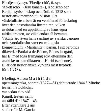
Ebedjesu (v.-syr. 'Ebedjeschü’, ö.-syr.

'Ab-dt'schö', »Jesu tjänare»), Abdischo bar

Berika, syrisk biskop och förf., d. 1318 som

nestoriansk metropolit i Nisibis. E:s

värdefullaste arbete är en versifierad förteckning

över den nestorianska litteraturen, vilken

avslutas med en uppräkning av hans egna

talrika arbeten, av vilka endast få bevarats.

Viktiga äro även hans samling av syriska canones

och synodalbeslut samt ett teologiskt

kompendium, »Marganita», pärlan. I sitt berömda

diktverk »Pardaisa de-Eden», Edens lustgård,

har E. med föga framgång sökt efterlikna den

arabiske makamdiktaren al-Hariri (se denne).

E. är den nestorianska kyrkans mest frejdade

förf.	G. O-r.

E'beling, Aurora M a t h i 1 d a,

operasångerska, sopran (1827—51),debuterade 1844 å Mindre

teatern i Stockholm,

var sedan elev vid

Kungl. teatern samt

anställd där 1847—48.

Efter ytterligare 2 års

studier för M. Garcia
