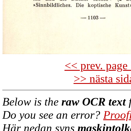
<< prev. page 
>> nästa si
Below is the
raw OCR text
f
Do you see an error?
Proof
Här nedan syns
maskintolk