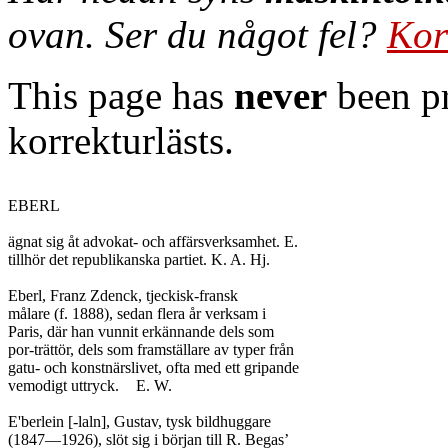
ovan. Ser du något fel?
Kor
This page has
never
been pr
korrekturlästs.
EBERL

ägnat sig åt advokat- och affärsverksamhet. E.

tillhör det republikanska partiet. K. A. Hj.

Eberl, Franz Zdenck, tjeckisk-fransk

målare (f. 1888), sedan flera år verksam i

Paris, där han vunnit erkännande dels som

por-trättör, dels som framställare av typer från

gatu- och konstnärslivet, ofta med ett gripande

vemodigt uttryck.	E. W.

E'berlein [-laln], Gustav, tysk bildhuggare

(1847—1926), slöt sig i början till R. Begas’
