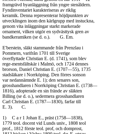
framgrävd byanläggning från yngre stenåldern.

Fyndinventariet karakteriseras av riklig

keramik. Denna representerar höjdpunkten av

utvecklingen inom den kärlgrupp med instuckna,

genom vita inläggningar starkt markerade

ornament, vilken utgör en sydvästtysk gren av

bandkeramiken (se d. o.).	G. Em.

E'berstein, släkt stammande från Prenzlau i

Pommern, varifrån 1701 till Sverige

överflyttade Christian E. (d. 1741), som blev

rege-mentsfältskär i Malmö, och 1724 dennes

brorson, Daniel Christian E. (1707—55), 1735

stadsläkare i Norrköping. Den förres sonson

var nedannämnde E. 1); den senares son,

grosshandlaren i Norrköping Christian E. (1738—

1816), adopterade en sin frände av släkten

Billing (se d. o.), sedermera grosshandlaren

Carl Christian E. (1787—1830), farfar till

E. 3).	C.

1)	C a r 1 Johan E., präst (1758—1838),

1779 teol. docent vid Lunds univ., 1808 teol

prof., 1812 förste teol. prof, och domprost,

1813 biskop i Visby; 1800 teol. d:r. E. utgav
