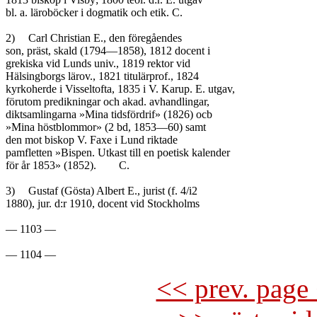
bl. a. läroböcker i dogmatik och etik. C.

2)	Carl Christian E., den föregåendes

son, präst, skald (1794—1858), 1812 docent i

grekiska vid Lunds univ., 1819 rektor vid

Hälsingborgs lärov., 1821 titulärprof., 1824

kyrkoherde i Visseltofta, 1835 i V. Karup. E. utgav,

förutom predikningar och akad. avhandlingar,

diktsamlingarna »Mina tidsfördrif» (1826) ocb

»Mina höstblommor» (2 bd, 1853—60) samt

den mot biskop V. Faxe i Lund riktade

pamfletten »Bispen. Utkast till en poetisk kalender

för år 1853» (1852).	C.

3)	Gustaf (Gösta) Albert E., jurist (f. 4/i2

1880), jur. d:r 1910, docent vid Stockholms

— 1103 —

<< prev. page 