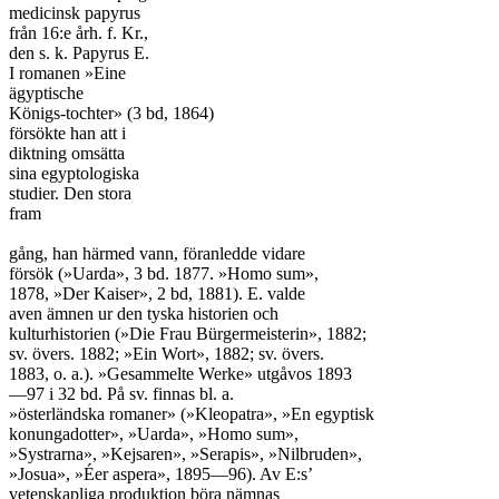
medicinsk papyrus

från 16:e årh. f. Kr.,

den s. k. Papyrus E.

I romanen »Eine

ägyptische

Königs-tochter» (3 bd, 1864)

försökte han att i

diktning omsätta

sina egyptologiska

studier. Den stora

fram

gång, han härmed vann, föranledde vidare

försök (»Uarda», 3 bd. 1877. »Homo sum»,

1878, »Der Kaiser», 2 bd, 1881). E. valde

aven ämnen ur den tyska historien och

kulturhistorien (»Die Frau Bürgermeisterin», 1882;

sv. övers. 1882; »Ein Wort», 1882; sv. övers.

1883, o. a.). »Gesammelte Werke» utgåvos 1893

—97 i 32 bd. På sv. finnas bl. a.

»österländska romaner» (»Kleopatra», »En egyptisk

konungadotter», »Uarda», »Homo sum»,

»Systrarna», »Kejsaren», »Serapis», »Nilbruden»,

»Josua», »Éer aspera», 1895—96). Av E:s’

vetenskapliga produktion böra nämnas
