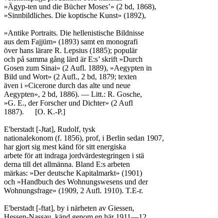
»Ägyp-ten und die Bücher Moses’» (2 bd, 1868),

»Sinnbildliches. Die koptische Kunst» (1892),

»Antike Portraits. Die hellenistische Bildnisse

aus dem Fajjüm» (1893) samt en monografi

över hans lärare R. Lepsius (1885); populär

och på samma gång lärd är E:s’ skrift »Durch

Gosen zum Sinai» (2 Aufl. 1889), »Aegypten in

Bild und Wort» (2 Aufl., 2 bd, 1879; texten

även i »Cicerone durch das alte und neue

Aegypten», 2 bd, 1886). — Litt.: R. Gosche,

»G. E., der Forscher und Dichter» (2 Aufl

1887).	[O. K.-P.]

E'berstadt [-Jtat], Rudolf, tysk

nationalekonom (f. 1856), prof, i Berlin sedan 1907,

har gjort sig mest känd för sitt energiska

arbete för att indraga jordvärdestegringen i stä

derna till det allmänna. Bland E:s arbeten

märkas: »Der deutsche Kapitalmarkt» (1901)

och »Handbuch des Wohnungswesens und der

Wohnungsfrage» (1909, 2 Aufl. 1910). T.E-r.

E'berstadt [-ftat], by i närheten av Giessen,

Hessen-Nassau, känd genom en här 1911—12
