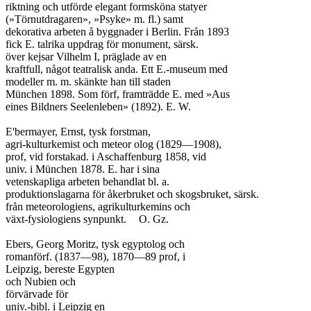
riktning och utförde elegant formsköna statyer

(»Törnutdragaren», »Psyke» m. fl.) samt

dekorativa arbeten å byggnader i Berlin. Från 1893

fick E. talrika uppdrag för monument, särsk.

över kejsar Vilhelm I, präglade av en

kraftfull, något teatralisk anda. Ett E.-museum med

modeller m. m. skänkte han till staden

München 1898. Som förf, framträdde E. med »Aus

eines Bildners Seelenleben» (1892). E. W.

E'bermayer, Ernst, tysk forstman,

agri-kulturkemist och meteor olog (1829—1908),

prof, vid forstakad. i Aschaffenburg 1858, vid

univ. i München 1878. E. har i sina

vetenskapliga arbeten behandlat bl. a.

produktionslagarna för åkerbruket och skogsbruket, särsk.

från meteorologiens, agrikulturkemins och

växt-fysiologiens synpunkt.	O. Gz.

Ebers, Georg Moritz, tysk egyptolog och

romanförf. (1837—98), 1870—89 prof, i

Leipzig, bereste Egypten

och Nubien och

förvärvade för

univ.-bibl. i Leipzig en
