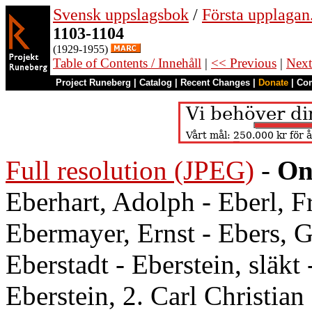
Svensk uppslagsbok
/
Första upplagan
1103-1104
(1929-1955)
Table of Contents / Innehåll
|
<< Previous
|
Next
Project Runeberg
|
Catalog
|
Recent Changes
|
Donate
|
Co
Full resolution (JPEG)
-
On
Eberhart, Adolph - Eberl, F
Ebermayer, Ernst - Ebers, G
Eberstadt - Eberstein, släkt 
Eberstein, 2. Carl Christian