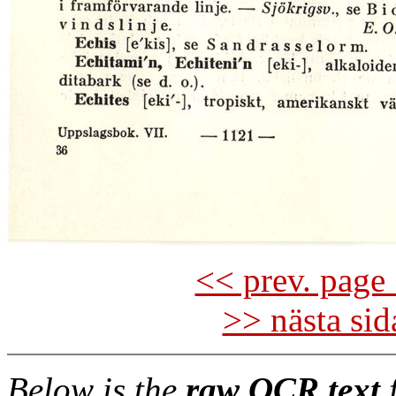
<< prev. page 
>> nästa si
Below is the
raw OCR text
f