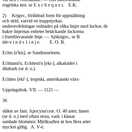
engelska inst. se E x c h e q u e r.	E.K.

2)	Krigsv., föråldrad form för uppställning

och strid, varvid en truppstyrkas

underavdelningar ordnades på olika linjer med luckor, de

bakre linjernas enheter betäckande luckorna

i framförvarande linje. — Sjökrigsv., se B

ide-v i n d s 1 i n j e.	E. O. B.

Echis [e'kis], se Sandrasselorm.

Echitami'n, Echiteni'n [eki-], alkaloider i

ditabark (se d. o.).

Echites [eki'-], tropiskt, amerikanskt växt-

Uppslagsbok. VII. — 1121 —

36

släkte av fam. Apocyna'ceæ. O. 40 arter, lianer

(se d. o.) med oftast stora, vanl. i klasar

samlade blommor. Mjölksaften är hos flera arter

mycket giftig.	A. V-e.
