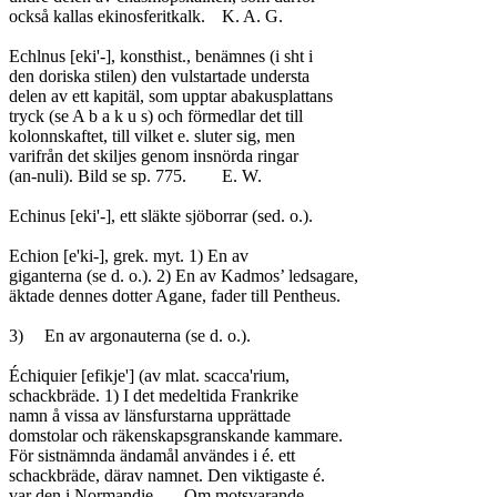
också kallas ekinosferitkalk.	K. A. G.

Echlnus [eki'-], konsthist., benämnes (i sht i

den doriska stilen) den vulstartade understa

delen av ett kapitäl, som upptar abakusplattans

tryck (se A b a k u s) och förmedlar det till

kolonnskaftet, till vilket e. sluter sig, men

varifrån det skiljes genom insnörda ringar

(an-nuli). Bild se sp. 775.	E. W.

Echinus [eki'-], ett släkte sjöborrar (sed. o.).

Echion [e'ki-], grek. myt. 1) En av

giganterna (se d. o.). 2) En av Kadmos’ ledsagare,

äktade dennes dotter Agane, fader till Pentheus.

3)	En av argonauterna (se d. o.).

Échiquier [efikje'] (av mlat. scacca'rium,

schackbräde. 1) I det medeltida Frankrike

namn å vissa av länsfurstarna upprättade

domstolar och räkenskapsgranskande kammare.

För sistnämnda ändamål användes i é. ett

schackbräde, därav namnet. Den viktigaste é.

var den i Normandie. — Om motsvarande
