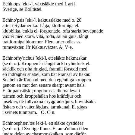
Echinops [eki'-], växtsläkte med 1 art i

Sverige, se Bolltistel.

Echino'psis [eki-], kaktussläkte med o. 20

arter i Sydamerika. Låga, klotformiga el.

klubblika, enkla el. förgrenade, ofta starkt beväpnade

växter med stora, vita, röda, sällan gula, långt

trattformiga blommor. Flera arter odlas ss.

rumsväxter. Jfr Kaktusväxter. A. V-e.

Echinorhy'nchus [eki-], ett släkte hakmaskar

(se d. o.). Kroppen är långsträckt cylindrisk el.

säcklik och ofta ringlad, framtill försedd med

en indragbar snabel, som bär kransar av hakar.

Snabeln är förenad med den egentliga kroppen

genom en mot den senare skarpt avsatt hals.

E. är parasitiskt; ungdomsstadierna leva i

tarmen och kroppshålan hos kräftdjur och

insekter, de fullvuxna i ryggradsdjurs, huvudsaki.

fiskars och vattenfåglars, tarmkanal, E. gigas

i svinets tunntarm.	O. C-n.

Echinosphæri'tes [eki-], ett släkte cystidéer

(se d. o.). I Sverige finnes E. aura'ntium i den

undre delen av chasmopskalken, som därför
