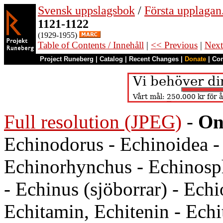
Svensk uppslagsbok
/
Första upplagan
1121-1122
(1929-1955)
Table of Contents / Innehåll
|
<< Previous
|
Next
Project Runeberg
|
Catalog
|
Recent Changes
|
Donate
|
Co
Full resolution (JPEG)
-
On
Echinodorus - Echinoidea -
Echinorhynchus - Echinosph
- Echinus (sjöborrar) - Echi
Echitamin, Echitenin - Echi