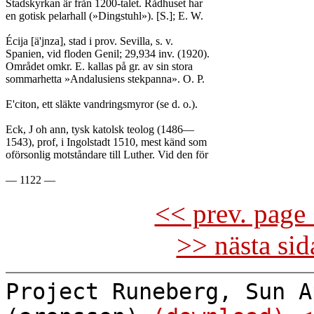
Stadskyrkan är från 1200-talet. Rådhuset har

en gotisk pelarhall (»Dingstuhl»). [S.]; E. W.

Écija [ä'jnza], stad i prov. Sevilla, s. v.

Spanien, vid floden Genil; 29,934 inv. (1920).

Området omkr. E. kallas på gr. av sin stora

sommarhetta »Andalusiens stekpanna». O. P.

E'citon, ett släkte vandringsmyror (se d. o.).

Eck, J oh ann, tysk katolsk teolog (1486—

1543), prof, i Ingolstadt 1510, mest känd som

oförsonlig motståndare till Luther. Vid den för

<< prev. page 
>> nästa si
Project Runeberg, Sun A