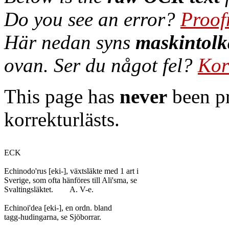
Do you see an error?
Proof
Här nedan syns
maskintolk
ovan. Ser du något fel?
Kor
This page has
never
been pr
korrekturlästs.
ECK

Echinodo'rus [eki-], växtsläkte med 1 art i

Sverige, som ofta hänföres till Ali'sma, se

Svaltingsläktet.	A. V-e.

Echinoi'dea [eki-], en ordn. bland

tagg-hudingarna, se Sjöborrar.
