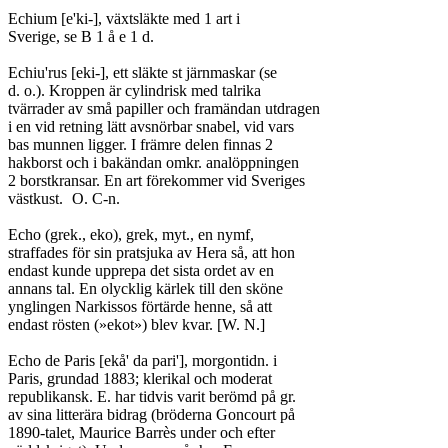
Echium [e'ki-], växtsläkte med 1 art i

Sverige, se B 1 å e 1 d.

Echiu'rus [eki-], ett släkte st järnmaskar (se

d. o.). Kroppen är cylindrisk med talrika

tvärrader av små papiller och framändan utdragen

i en vid retning lätt avsnörbar snabel, vid vars

bas munnen ligger. I främre delen finnas 2

hakborst och i bakändan omkr. analöppningen

2 borstkransar. En art förekommer vid Sveriges

västkust.	O. C-n.

Echo (grek., eko), grek, myt., en nymf,

straffades för sin pratsjuka av Hera så, att hon

endast kunde upprepa det sista ordet av en

annans tal. En olycklig kärlek till den sköne

ynglingen Narkissos förtärde henne, så att

endast rösten (»ekot») blev kvar. [W. N.]

Echo de Paris [ekå' da pari'], morgontidn. i

Paris, grundad 1883; klerikal och moderat

republikansk. E. har tidvis varit berömd på gr.

av sina litterära bidrag (bröderna Goncourt på

1890-talet, Maurice Barrès under och efter
