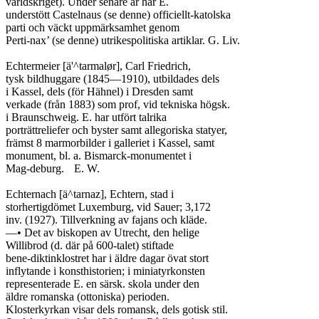
världskriget). Under senare år har E.

understött Castelnaus (se denne) officiellt-katolska

parti och väckt uppmärksamhet genom

Perti-nax’ (se denne) utrikespolitiska artiklar. G. Liv.

Echtermeier [ä'^tarmalør], Carl Friedrich,

tysk bildhuggare (1845—1910), utbildades dels

i Kassel, dels (för Hähnel) i Dresden samt

verkade (från 1883) som prof, vid tekniska högsk.

i Braunschweig. E. har utfört talrika

porträttreliefer och byster samt allegoriska statyer,

främst 8 marmorbilder i galleriet i Kassel, samt

monument, bl. a. Bismarck-monumentet i

Mag-deburg.	E. W.

Echternach [ä^tarnaz], Echtern, stad i

storhertigdömet Luxemburg, vid Sauer; 3,172

inv. (1927). Tillverkning av fajans och kläde.

—• Det av biskopen av Utrecht, den helige

Willibrod (d. där på 600-talet) stiftade

bene-diktinklostret har i äldre dagar övat stort

inflytande i konsthistorien; i miniatyrkonsten

representerade E. en särsk. skola under den

äldre romanska (ottoniska) perioden.

Klosterkyrkan visar dels romansk, dels gotisk stil.
