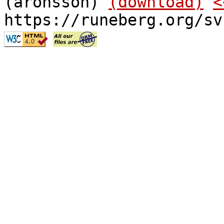
(aronsson)
(download)
<
https://runeberg.org/sv