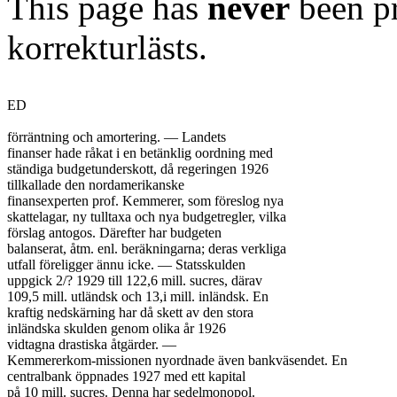
This page has
never
been pr
korrekturlästs.
ED

förräntning och amortering. — Landets

finanser hade råkat i en betänklig oordning med

ständiga budgetunderskott, då regeringen 1926

tillkallade den nordamerikanske

finansexperten prof. Kemmerer, som föreslog nya

skattelagar, ny tulltaxa och nya budgetregler, vilka

förslag antogos. Därefter har budgeten

balanserat, åtm. enl. beräkningarna; deras verkliga

utfall föreligger ännu icke. — Statsskulden

uppgick 2/? 1929 till 122,6 mill. sucres, därav

109,5 mill. utländsk och 13,i mill. inländsk. En

kraftig nedskärning har då skett av den stora

inländska skulden genom olika år 1926

vidtagna drastiska åtgärder. —

Kemmererkom-missionen nyordnade även bankväsendet. En

centralbank öppnades 1927 med ett kapital

på 10 mill. sucres. Denna har sedelmonopol.
