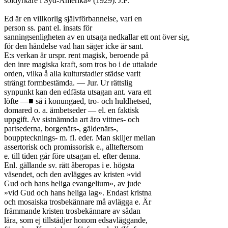
soldyrkare i Syd-Amerika» (1929).	J.F.

Ed är en villkorlig självförbannelse, vari en

person ss. pant el. insats för

sanningsenligheten av en utsaga nedkallar ett ont över sig,

för den händelse vad han säger icke är sant.

E:s verkan är urspr. rent magisk, beroende på

den inre magiska kraft, som tros bo i de uttalade

orden, vilka å alla kulturstadier städse varit

strängt formbestämda. — Jur. Ur rättslig

synpunkt kan den edfästa utsagan ant. vara ett

löfte —■ så i konungaed, tro- och huldhetsed,

domared o. a. ämbetseder — el. en faktisk

uppgift. Av sistnämnda art äro vittnes- och

partsederna, borgenärs-, gäldenärs-,

boupptecknings- m. fl. eder. Man skiljer mellan

assertorisk och promissorisk e., allteftersom

e. till tiden går före utsagan el. efter denna.

Enl. gällande sv. rätt åberopas i e. högsta

väsendet, och den avlägges av kristen »vid

Gud och hans heliga evangelium», av jude

»vid Gud och hans heliga lag». Endast kristna

och mosaiska trosbekännare må avlägga e. Är

främmande kristen trosbekännare av sådan

lära, som ej tillstädjer honom edsavläggande,
