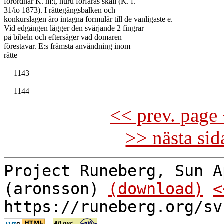
förordnar K. m:t, huru förfaras skall (K. f.

31/io 1873). I rättegångsbalken och

konkurslagen äro intagna formulär till de vanligaste e.

Vid edgången lägger den svärjande 2 fingrar

på bibeln och eftersäger vad domaren

förestavar. E:s främsta användning inom

rätte

— 1143 —

<< prev. page 
>> nästa si
Project Runeberg, Sun A
(aronsson)
(download)
<
https://runeberg.org/sv