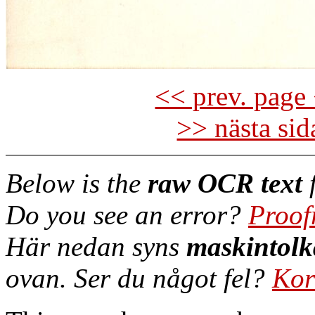
<< prev. page 
>> nästa si
Below is the
raw OCR text
f
Do you see an error?
Proof
Här nedan syns
maskintolk
ovan. Ser du något fel?
Kor