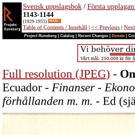
Svensk uppslagsbok
/
Första upplagan
1143-1144
(1929-1955)
Table of Contents / Innehåll
|
<< Previous
|
Next
Project Runeberg
|
Catalog
|
Recent Changes
|
Donate
|
Co
Full resolution (JPEG)
-
On
Ecuador -
Finanser
-
Ekono
förhållanden m. m.
- Ed (sj