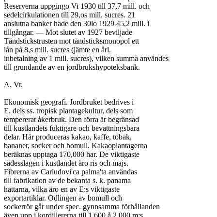
Reserverna uppgingo Vi 1930 till 37,7 mill. och

sedelcirkulationen till 29,os mill. sucres. 21

anslutna banker hade den 30lo 1929 45,2 mill. i

tillgångar. — Mot slutet av 1927 beviljade

Tändstickstrusten mot tändsticksmonopol ett

lån på 8,s mill. sucres (jämte en årl.

inbetalning av 1 mill. sucres), vilken summa användes

till grundande av en jordbrukshypoteksbank.

A. Vr.

Ekonomisk geografi. Jordbruket bedrives i

E. dels ss. tropisk plantagekultur, dels som

tempererat åkerbruk. Den förra är begränsad

till kustlandets fuktigare och bevattningsbara

delar. Här produceras kakao, kaffe, tobak,

bananer, socker och bomull. Kakaoplantagerna

beräknas upptaga 170,000 har. De viktigaste

sädesslagen i kustlandet äro ris och majs.

Fibrerna av Carludovi'ca palma'ta användas

till fabrikation av de bekanta s. k. panama

hattarna, vilka äro en av E:s viktigaste

exportartiklar. Odlingen av bomull och

sockerrör går under spec. gynnsamma förhållanden

även upp i kordillererna till 1,600 å 2,000 m:s
