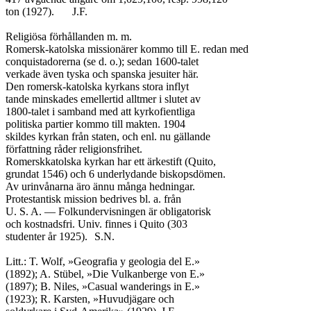
ton (1927).	J.F.

Religiösa förhållanden m. m.

Romersk-katolska missionärer kommo till E. redan med

conquistadorerna (se d. o.); sedan 1600-talet

verkade även tyska och spanska jesuiter här.

Den romersk-katolska kyrkans stora inflyt

tande minskades emellertid alltmer i slutet av

1800-talet i samband med att kyrkofientliga

politiska partier kommo till makten. 1904

skildes kyrkan från staten, och enl. nu gällande

författning råder religionsfrihet.

Romerskkatolska kyrkan har ett ärkestift (Quito,

grundat 1546) och 6 underlydande biskopsdömen.

Av urinvånarna äro ännu många hedningar.

Protestantisk mission bedrives bl. a. från

U. S. A. — Folkundervisningen är obligatorisk

och kostnadsfri. Univ. finnes i Quito (303

studenter år 1925).	S.N.

Litt.: T. Wolf, »Geografia y geologia del E.»

(1892); A. Stübel, »Die Vulkanberge von E.»

(1897); B. Niles, »Casual wanderings in E.»

(1923); R. Karsten, »Huvudjägare och
