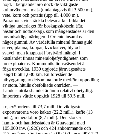
höjd. I berglandet äro dock de viktigaste

kulturväxterna majs (undantagsvis till 3,500 m.),

vete, korn och potatis (upp till 4,000 m.).

Pa-ramons vidsträckta betesmarker bilda det

viktiga underlaget för boskapsskötseln (får,

hästar och nötboskap), som mångenstädes är den

huvudsakliga näringen. I Oriente insamlas

något gummi. Av värdefulla mineral finnas guld,

silver, platina, koppar, kvicksilver, bly och

svavel, men knappast i brytvärd mängd. I

kustlandet finnas mineraloljefyndigheter, som

nu exploateras. Kommunikationsväsendet är

föga utvecklat. 1930 utgjorde järnvägsnätets

längd blott 1,030 km. En förestående

utbygg-ning av detsamma torde medföra uppodling

av stora, hittills obefolkade områden. —

Landets utrikeshandel är ännu relativt obetydlig.

Importens värde uppgick 1928 till 59,5 mill.

kr., ex*portens till 73,7 mill. De viktigaste

exportvarorna voro kakao (22,2 mill.), kaffe (13

mill.), mineraloljor (8,7 mill.). Den största

hamn- och handelsstaden är Guayaquil med

105,000 inv. (1926) och 424 ankommande och

417 avgående ångare om 1,029,100, resp. 998,120
