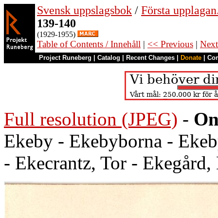
Svensk uppslagsbok
/
Första upplagan
139-140
(1929-1955)
Table of Contents / Innehåll
|
<< Previous
|
Next
Project Runeberg
|
Catalog
|
Recent Changes
|
Donate
|
Co
Full resolution (JPEG)
-
On
Ekeby - Ekebyborna - Eke
- Ekecrantz, Tor - Ekegård,