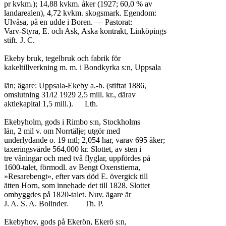
pr kvkm.); 14,88 kvkm. åker (1927; 60,0 % av

landarealen), 4,72 kvkm. skogsmark. Egendom:

Ulvåsa, på en udde i Boren. — Pastorat:

Varv-Styra, E. och Ask, Aska kontrakt, Linköpings

stift.	J. C.

Ekeby bruk, tegelbruk och fabrik för

kakeltillverkning m. m. i Bondkyrka s:n, Uppsala

län; ägare: Uppsala-Ekeby a.-b. (stiftat 1886,

omslutning 31/i2 1929 2,5 mill. kr., därav

aktiekapital 1,5 mill.).	Lth.

Ekebyholm, gods i Rimbo s:n, Stockholms

län, 2 mil v. om Norrtälje; utgör med

underlydande o. 19 mtl; 2,054 har, varav 695 åker;

taxeringsvärde 564,000 kr. Slottet, av sten i

tre våningar och med två flyglar, uppfördes på

1600-talet, förmodl. av Bengt Oxenstierna,

»Resarebengt», efter vars död E. övergick till

ätten Horn, som innehade det till 1828. Slottet

ombyggdes på 1820-talet. Nuv. ägare är

J. A. S. A. Bolinder.	Th. P.

Ekebyhov, gods på Ekerön, Ekerö s:n,
