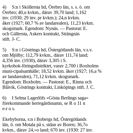
4)	S:n i Sköllersta hd, Örebro län, s. s. ö. om

Örebro; 40,u kvkm., därav 39,70 land; 1,162

inv. (1930; 29 inv. pr kvkm.); 24,n kvkm.

åker (1927; 60,7 % av landarealen), 11,23 kvkm.

skogsmark. Egendom: Nynäs. — Pastorat: E.

och Gällersta, Askers kontrakt, Strängnäs

stift.	J- C.

5)	S:n i Göstrings hd, Östergötlands län, v.s.v.

om Mjölby; 112,79 kvkm., därav 111,74 land;

4,356 inv. (1930), därav 3,305 i S.

kyrkobok-föringsdistriktet, varav 2,700 i Boxholms

muni-cipalsamhälle; 18,52 kvkm. åker (1927; 16,a %

av landarealen), 71,12 kvkm. skogsmark.

Egendom: Boxholm. — Pastorat: E., Rinna och

Blåvik, Göstrings kontrakt, Linköpings stift. J. C.

6)	I Selma Lagerlöfs »Gösta Berlings saga»

förekommande herregårdsnamn, se R o 11 n

e-r o s.

Ekebyborna, s:n i Bobergs hd, Östergötlands

län, ö. om Motala på s. sidan av Boren; 36,7o

kvkm., därav 24,»o land; 670 inv. (1930: 27 inv.
