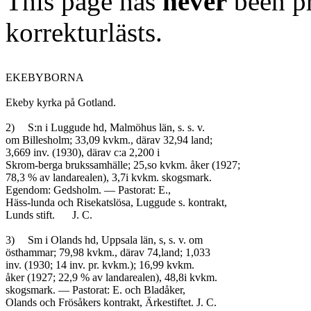
This page has
never
been pr
korrekturlästs.
EKEBYBORNA

Ekeby kyrka på Gotland.

2)	S:n i Luggude hd, Malmöhus län, s. s. v.

om Billesholm; 33,09 kvkm., därav 32,94 land;

3,669 inv. (1930), därav c:a 2,200 i

Skrom-berga brukssamhälle; 25,so kvkm. åker (1927;

78,3 % av landarealen), 3,7i kvkm. skogsmark.

Egendom: Gedsholm. — Pastorat: E.,

Häss-lunda och Risekatslösa, Luggude s. kontrakt,

Lunds stift.	J. C.

3)	Sm i Olands hd, Uppsala län, s, s. v. om

östhammar; 79,98 kvkm., därav 74,land; 1,033

inv. (1930; 14 inv. pr. kvkm.); 16,99 kvkm.

åker (1927; 22,9 % av landarealen), 48,8i kvkm.

skogsmark. — Pastorat: E. och Bladåker,

Olands och Frösåkers kontrakt, Ärkestiftet. J. C.
