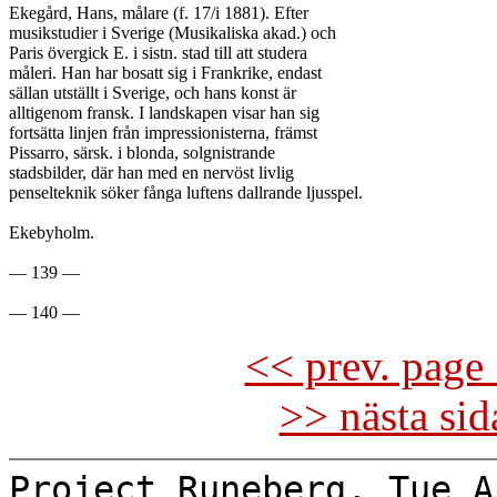
Ekegård, Hans, målare (f. 17/i 1881). Efter

musikstudier i Sverige (Musikaliska akad.) och

Paris övergick E. i sistn. stad till att studera

måleri. Han har bosatt sig i Frankrike, endast

sällan utställt i Sverige, och hans konst är

alltigenom fransk. I landskapen visar han sig

fortsätta linjen från impressionisterna, främst

Pissarro, särsk. i blonda, solgnistrande

stadsbilder, där han med en nervöst livlig

penselteknik söker fånga luftens dallrande ljusspel.

Ekebyholm.

— 139 —

<< prev. page 
>> nästa si
Project Runeberg, Tue A