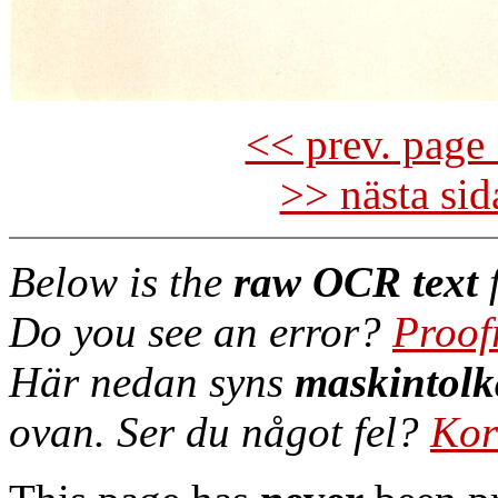
<< prev. page 
>> nästa si
Below is the
raw OCR text
f
Do you see an error?
Proof
Här nedan syns
maskintolk
ovan. Ser du något fel?
Kor