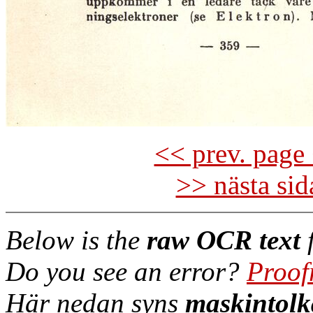
<< prev. page 
>> nästa si
Below is the
raw OCR text
f
Do you see an error?
Proof
Här nedan syns
maskintolk