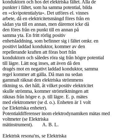
konduktorn och hos det elektriska fältet. Alla de

punkter i fältet, som ha samma potential, bilda

en »ckvipotentialyta». Det utföres el. vinnes

arbete, då en elektricitetsmängd föres från en

sådan yta till en annan, men däremot icke då

den föres från en punkt till en annan på

samma yta. En fritt rörlig positiv

enhetsladdning, som befinner sig i fältet omkr. en

positivt laddad konduktor, kommer av den

repellerande kraften att föras bort från

konduktorn och således röra sig från högre potential

till lägre. Lätt nog inses, att även då den

dragés mot en negativt laddad konduktor, samma

regel kommer att gälla. Då man nu sedan

gammalt räknat den elektriska strömmens

riktning ss. det håll, åt vilket positiv elektricitet

skulle strömma, kommer strömriktningen att

räknas från högre e. p. till lägre. E. p. mätes

med elektrometer (se d. o.). Enheten är 1 volt

(se Elektriska enheter).

Potentialdifferenser inom elektrodynamiken mätas med

voltmeter (se Elektriska

mätinstrument).	A. B. L.

Elektrisk resona'ns, se Elektriska
