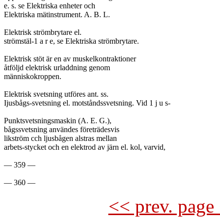
e. s. se Elektriska enheter och

Elektriska mätinstrument. A. B. L.

Elektrisk strömbrytare el.

strömstäl-1 a r e, se Elektriska strömbrytare.

Elektrisk stöt är en av muskelkontraktioner

åtföljd elektrisk urladdning genom

människokroppen.

Elektrisk svetsning utföres ant. ss.

Ijusbågs-svetsning el. motståndssvetsning. Vid 1 j u s-

Punktsvetsningsmaskin (A. E. G.),

bågssvetsning användes företrädesvis

likström cch ljusbågen alstras mellan

arbets-stycket och en elektrod av järn el. kol, varvid,

— 359 —

<< prev. page 