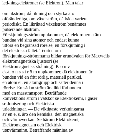
led-ningselektroner (se Elektron). Man talar

om likström, då riktning och styrka äro

oföränderliga, om växelström, då båda variera

periodiskt. En likriktad växelström benämnes

pulserande likström.

Förskjutnings-ström uppkommer, då elektronerna äro

bundna vid sina atomer och endast kunna

utföra en begränsad rörelse, en förskjutning i

det elektriska fältet. Teorien om

förskjutnings-strömmarna bildar grundvalen för Maxwells

elektromagnetiska ljusteori (se

Elektromagnetisk strålning). K o n v

ek-ti o n s s t r ö m uppkommer, då elektronen är

bunden vid en fritt rörlig, materiell partikel,

en atom el. en atomgrupp och sätter denna i

rörelse. En sådan ström är alltid förbunden

med en masstransport. Beträffande

konvektions-ström i vätskor se Elektrokemi, i gaser

se Jonisering och Elektriska

urladdningar. — De viktigaste verkningarna

av en e. s. äro den kemiska, den magnetiska

och värmeverkan. Se härom Elektrokemi,

Elektromagnetism och Elektrisk

uppvärmning. Beträffande mätning av
