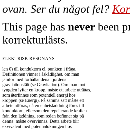
ovan. Ser du något fel?
Kor
This page has
never
been pr
korrekturlästs.
ELEKTRISK RESONANS

len 0) till konduktorn el. punkten i fråga.

Definitionen vinner i åskådlighet, om man

jämför med förhållandena i jordens

gravitationsfält (se Gravitation). Om man mot

tyngden lyfter en kropp, måste ett arbete uträttas,

som återfinnes som potentiell energi hos

kroppen (se Energi). På samma sätt måste ett

arbete utföras, då en enhetsladdning föres till

konduktorn, eftersom den repellerande kraften

från den laddning, som redan befinner sig på

denna, måste övervinnas. Detta arbete blir

ekvivalent med potentialökningen hos
