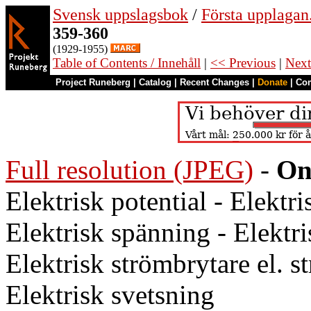
Svensk uppslagsbok
/
Första upplagan
359-360
(1929-1955)
Table of Contents / Innehåll
|
<< Previous
|
Next
Project Runeberg
|
Catalog
|
Recent Changes
|
Donate
|
Co
Full resolution (JPEG)
-
On
Elektrisk potential - Elektr
Elektrisk spänning - Elektri
Elektrisk strömbrytare el. st
Elektrisk svetsning