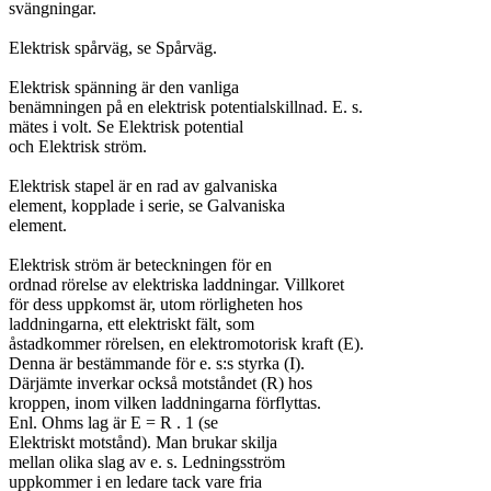
svängningar.

Elektrisk spårväg, se Spårväg.

Elektrisk spänning är den vanliga

benämningen på en elektrisk potentialskillnad. E. s.

mätes i volt. Se Elektrisk potential

och Elektrisk ström.

Elektrisk stapel är en rad av galvaniska

element, kopplade i serie, se Galvaniska

element.

Elektrisk ström är beteckningen för en

ordnad rörelse av elektriska laddningar. Villkoret

för dess uppkomst är, utom rörligheten hos

laddningarna, ett elektriskt fält, som

åstadkommer rörelsen, en elektromotorisk kraft (E).

Denna är bestämmande för e. s:s styrka (I).

Därjämte inverkar också motståndet (R) hos

kroppen, inom vilken laddningarna förflyttas.

Enl. Ohms lag är E = R . 1 (se

Elektriskt motstånd). Man brukar skilja

mellan olika slag av e. s. Ledningsström

uppkommer i en ledare tack vare fria
