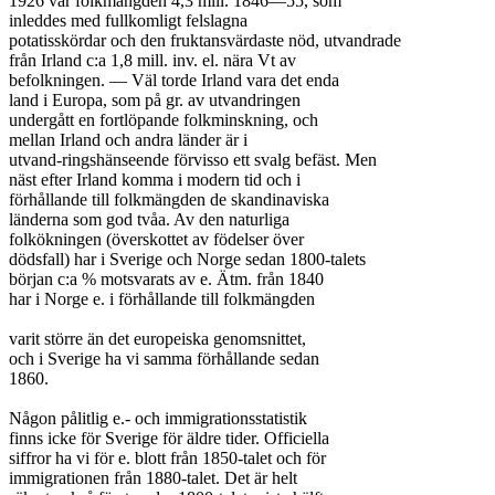
1926 var folkmängden 4,3 mill. 1846—55, som

inleddes med fullkomligt felslagna

potatisskördar och den fruktansvärdaste nöd, utvandrade

från Irland c:a 1,8 mill. inv. el. nära Vt av

befolkningen. — Väl torde Irland vara det enda

land i Europa, som på gr. av utvandringen

undergått en fortlöpande folkminskning, och

mellan Irland och andra länder är i

utvand-ringshänseende förvisso ett svalg befäst. Men

näst efter Irland komma i modern tid och i

förhållande till folkmängden de skandinaviska

länderna som god tvåa. Av den naturliga

folkökningen (överskottet av födelser över

dödsfall) har i Sverige och Norge sedan 1800-talets

början c:a % motsvarats av e. Ätm. från 1840

har i Norge e. i förhållande till folkmängden

varit större än det europeiska genomsnittet,

och i Sverige ha vi samma förhållande sedan

1860.

Någon pålitlig e.- och immigrationsstatistik

finns icke för Sverige för äldre tider. Officiella

siffror ha vi för e. blott från 1850-talet och för

immigrationen från 1880-talet. Det är helt
