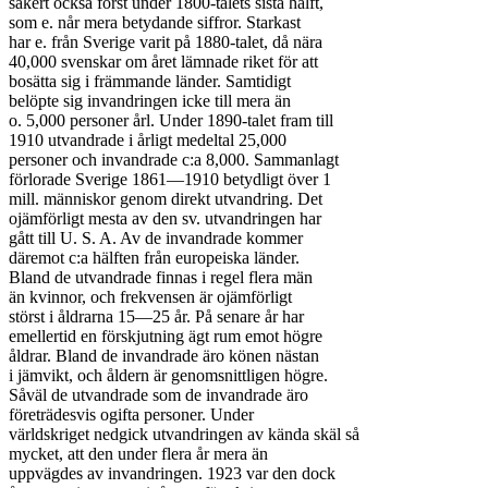
säkert också först under 1800-talets sista hälft,

som e. når mera betydande siffror. Starkast

har e. från Sverige varit på 1880-talet, då nära

40,000 svenskar om året lämnade riket för att

bosätta sig i främmande länder. Samtidigt

belöpte sig invandringen icke till mera än

o. 5,000 personer årl. Under 1890-talet fram till

1910 utvandrade i årligt medeltal 25,000

personer och invandrade c:a 8,000. Sammanlagt

förlorade Sverige 1861—1910 betydligt över 1

mill. människor genom direkt utvandring. Det

ojämförligt mesta av den sv. utvandringen har

gått till U. S. A. Av de invandrade kommer

däremot c:a hälften från europeiska länder.

Bland de utvandrade finnas i regel flera män

än kvinnor, och frekvensen är ojämförligt

störst i åldrarna 15—25 år. På senare år har

emellertid en förskjutning ägt rum emot högre

åldrar. Bland de invandrade äro könen nästan

i jämvikt, och åldern är genomsnittligen högre.

Såväl de utvandrade som de invandrade äro

företrädesvis ogifta personer. Under

världskriget nedgick utvandringen av kända skäl så

mycket, att den under flera år mera än

uppvägdes av invandringen. 1923 var den dock
