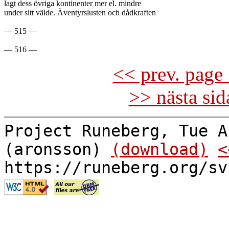
lagt dess övriga kontinenter mer el. mindre

under sitt välde. Äventyrslusten och dådkraften

— 515 —

<< prev. page 
>> nästa si
Project Runeberg, Tue A
(aronsson)
(download)
<
https://runeberg.org/sv