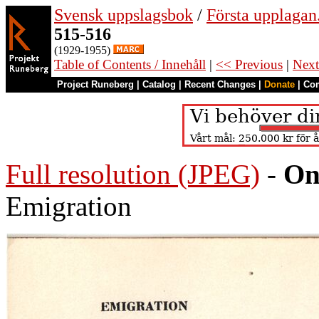
Svensk uppslagsbok
/
Första upplagan
515-516
(1929-1955)
Table of Contents / Innehåll
|
<< Previous
|
Next
Project Runeberg
|
Catalog
|
Recent Changes
|
Donate
|
Co
Full resolution (JPEG)
-
On
Emigration