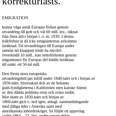
korrekturlästs.
EMIGRATION

kunna våga anslå Europas förlust genom

utvandring till gott och väl 60 mill. inv., räknat

från förra årh:s början t. o. m. 1930. I denna

folkförlust är då icke emigranternas avkomma

inräknad. Då invandringen till Europa under

samma tid knappast torde ha mycket

överskridit 10 mill., kan nettoförlusten genom

migrationen för Europas del hittills beräknas

till omkr. ett 50-tal mill.

Den första stora europeiska

utvandringsböl-jan inföll under 1840-talet och i början av

1850-talet, förorsakad dels av de bekanta

guld-fyndigheterna i Kalifornien men kanske främst

av den dåtida politiska oron och svåra nödår.

Mot slutet av 1850-talet och början av

1860-talet gick e. ned igen, antagl. sammanhängande

med dåliga tider i Amerika samt med

amerikanska inbördeskriget. Så följde ett uppsving

under 1863—74, åtm. under senare delen
