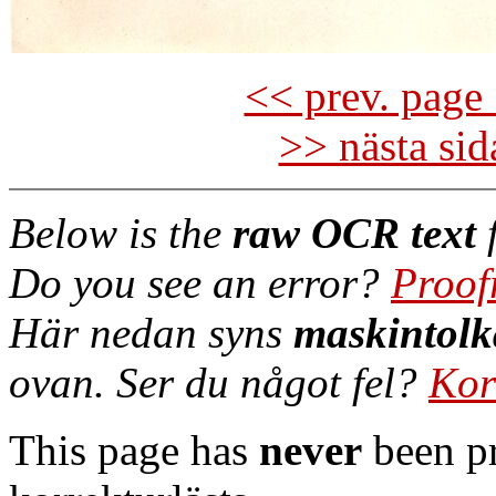
<< prev. page 
>> nästa si
Below is the
raw OCR text
f
Do you see an error?
Proof
Här nedan syns
maskintolk
ovan. Ser du något fel?
Kor
This page has
never
been pr