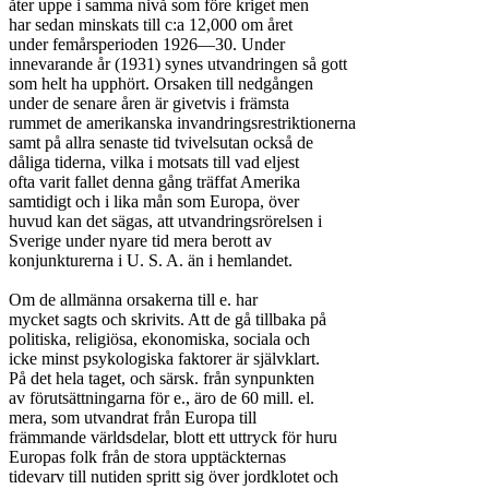
åter uppe i samma nivå som före kriget men

har sedan minskats till c:a 12,000 om året

under femårsperioden 1926—30. Under

innevarande år (1931) synes utvandringen så gott

som helt ha upphört. Orsaken till nedgången

under de senare åren är givetvis i främsta

rummet de amerikanska invandringsrestriktionerna

samt på allra senaste tid tvivelsutan också de

dåliga tiderna, vilka i motsats till vad eljest

ofta varit fallet denna gång träffat Amerika

samtidigt och i lika mån som Europa, över

huvud kan det sägas, att utvandringsrörelsen i

Sverige under nyare tid mera berott av

konjunkturerna i U. S. A. än i hemlandet.

Om de allmänna orsakerna till e. har

mycket sagts och skrivits. Att de gå tillbaka på

politiska, religiösa, ekonomiska, sociala och

icke minst psykologiska faktorer är självklart.

På det hela taget, och särsk. från synpunkten

av förutsättningarna för e., äro de 60 mill. el.

mera, som utvandrat från Europa till

främmande världsdelar, blott ett uttryck för huru

Europas folk från de stora upptäckternas

tidevarv till nutiden spritt sig över jordklotet och
