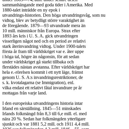
sammanhängande med goda tider i Amerika. Med

1880-talet inträdde en ny epok i

utvandrings-historien. Den höga utvandringsvåg, som nu

vidtog, blev av betydligt större varaktighet än

de föregående. 1879—93 utvandrade mera än

10 mill. människor från Europa. Strax efter

1893 års kris i U. S. A. gick utvandringen

visserligen något ned och en period av relativi

stark återinvandring vidtog. Under 1900-talets

första år fram till världskriget var e. åter uppe

i höga tal, högre än någonsin, för att sedan

under världskriget gå starkt tillbaka och

flerstädes nästan avstanna. Efter världskriget har

hela e.-rörelsen kommit i ett nytt läge, främst

genom U. S. A:s invandringsrestriktioner, de

s. k. kvotalagarna (se Immigration), enl.

vilka endast ett relativt fåtal invandrare pr år

mottagas från varje land.

I den europeiska utvandringens historia intar

Irland en särställning. 1845—51 minskades

Irlands folkmängd från 8,3 till 6,e mill. el. med

nära 20 %. Sedan har folkmängden ytterligare

sjunkit och var 1881 5,2 mill. och 1911 4,4 mill.
