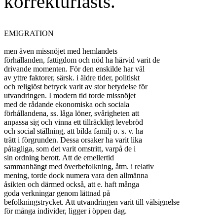
korrekturlästs.
EMIGRATION

men även missnöjet med hemlandets

förhållanden, fattigdom och nöd ha härvid varit de

drivande momenten. För den enskilde har väl

av yttre faktorer, särsk. i äldre tider, politiskt

och religiöst betryck varit av stor betydelse för

utvandringen. I modern tid torde missnöjet

med de rådande ekonomiska och sociala

förhållandena, ss. låga löner, svårigheten att

anpassa sig och vinna ett tillräckligt levebröd

och social ställning, att bilda familj o. s. v. ha

trätt i förgrunden. Dessa orsaker ha varit lika

påtagliga, som det varit omstritt, varpå de i

sin ordning berott. Att de emellertid

sammanhängt med överbefolkning, åtm. i relativ

mening, torde dock numera vara den allmänna

åsikten och därmed också, att e. haft många

goda verkningar genom lättnad på

befolkningstrycket. Att utvandringen varit till välsignelse

för många individer, ligger i öppen dag.
