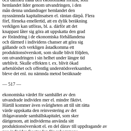
hemlandet lider genom utvandringen, i den

mån denna undandrager hemlandet den

nyssnämnda kapitalinsatsen el. räntan därpå. Flera

förf, förneka emellertid, att en dylik beräkning

verkligen kan utföras, bl. a. därför att det

knappast låter sig göra att uppskatta den grad

av förändring i de ekonomiska förhållandena

och därmed i individens chanser att göra sig

gällande och verkligen åstadkomma ett

produktionsöverskott, som skulle blivit följden,

om utvandringen i sin helhet under längre tid

uteblivit. Skulle effekten t. ex. blivit ökad

arbetslöshet och offentlig understödsverksamhet,

bleve det enl. nu nämnda metod beräknade

— 517 —

ekonomiska värdet för samhället av den

utvandrade individen mer el. mindre fiktivt.

Härtill kommer även svårigheten att till sitt rätta

värde uppskatta den reinvestering av det

ifrågavarande samhällskapitalet, som sker

därigenom, att individerna använda sitt

produktionsöverskott el. en del därav till uppdragande av
