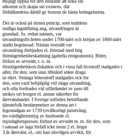
möjligt öppna för den enskilde att söka sin

utkomst och skapa sin existens, där

förhållandena därtill ge honom de bästa betingelserna.

Det är också på denna princip, som nutidens

statliga lagstiftning ang. utvandringen är

grundad. Ss. redan nämnts, var

utvandringsfri-heten under 1700-talet och början av 1800-talet

starkt begränsad. Nästan överallt var

utvandring förbjuden el. förenad med hög

förmögenhetsbeskattning (gabella emigrationis). Böter,

förlust av arvsrätt, t. o. m.

förmögenhetskon-fiskation och i vissa fall livsstraff stadgades i

allm. för den, som utan tillstånd sökte draga

ur riket. Stränga bötesstraff stadgades ock för

den, som varit behjälplig vid olaga utvandring,

och ofta fordrades vid utfärdandet av pass till

utrikes ort borgen el. annan säkerhet för

återvändandet. I Sverige infördes beträffande

tjänstefolk bestämmelser av denna art i

legostadgan av 1739 (ovillkorligt passtvång;

tro-värdighetsintyg av husbonde el.

myndighetsperson; förlust av arvsrätt m. m. för den, som

i saknad av laga förfall icke inom 2 el. högst

3 år återvänt, el., om han olovligen avvikit, för
