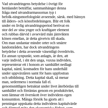
Vad utvandringens betydelse i övrigt för

hemlandet beträffar, sammanhänger denna

fråga med utvandrarmassornas typ i

befolk-ningsmorfologiskt avseende, särsk. med hänsyn

till ålders- och könsfördelningen. Blir ett folk

under en livlig utvandringsperiod berövat en

stor del av sina yngre och kraftigare element

och rubbas därvid i avsevärd mån jämvikten

könen emellan, är detta givetvis till skada.

Om man undantar mindre orter och smärre

landområden, har dock utvandringens

betydelse i detta avseende väsentligt överdrivits.

En annan synpunkt, som anlagts, är den, att

varje individ, i sht den unga, vuxna individen,

representerar ett i honom av samhället nedlagt

kapital, näml, kostnaden för hans underhåll

under uppväxtåren samt för hans uppfostran

och utbildning. Detta kapital skall, så menar

man, sedermera i normala fall el.

genomsnittligen betraktat under livet återbördas till

samhället och förräntas genom en produktivitet,

som lämnar ett överskott över individens egen

konsumtion. Många försök ha gjorts att i

penningar uppskatta detta individens kapitalvärde

och därmed mäta den ekonomiska förlust, som
