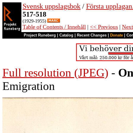
Svensk uppslagsbok
/
Första upplagan
517-518
(1929-1955)
Table of Contents / Innehåll
|
<< Previous
|
Next
Project Runeberg
|
Catalog
|
Recent Changes
|
Donate
|
Co
Full resolution (JPEG)
-
On
Emigration