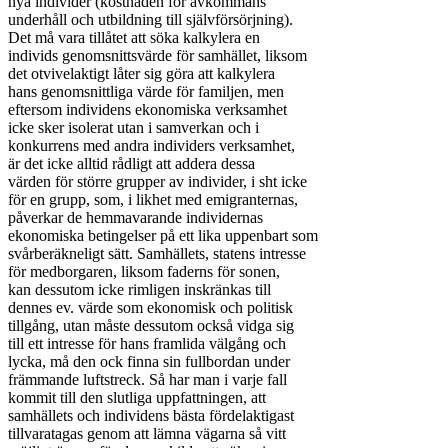
nya individer (kostnaden för avkommans

underhåll och utbildning till självförsörjning).

Det må vara tillåtet att söka kalkylera en

individs genomsnittsvärde för samhället, liksom

det otvivelaktigt låter sig göra att kalkylera

hans genomsnittliga värde för familjen, men

eftersom individens ekonomiska verksamhet

icke sker isolerat utan i samverkan och i

konkurrens med andra individers verksamhet,

är det icke alltid rådligt att addera dessa

värden för större grupper av individer, i sht icke

för en grupp, som, i likhet med emigranternas,

påverkar de hemmavarande individernas

ekonomiska betingelser på ett lika uppenbart som

svårberäkneligt sätt. Samhällets, statens intresse

för medborgaren, liksom faderns för sonen,

kan dessutom icke rimligen inskränkas till

dennes ev. värde som ekonomisk och politisk

tillgång, utan måste dessutom också vidga sig

till ett intresse för hans framlida välgång och

lycka, må den ock finna sin fullbordan under

främmande luftstreck. Så har man i varje fall

kommit till den slutliga uppfattningen, att

samhällets och individens bästa fördelaktigast

tillvaratagas genom att lämna vägarna så vitt
