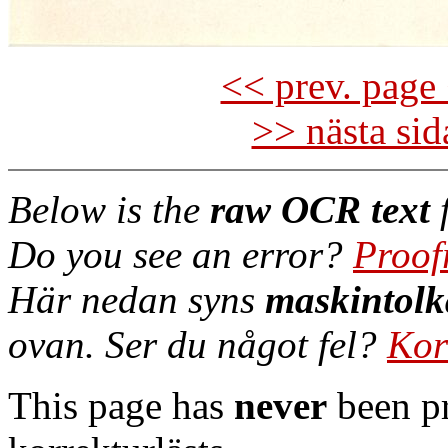
<< prev. page 
>> nästa si
Below is the
raw OCR text
f
Do you see an error?
Proof
Här nedan syns
maskintolk
ovan. Ser du något fel?
Kor
This page has
never
been pr