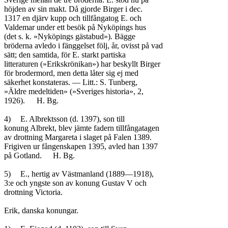
höjden av sin makt. Då gjorde Birger i dec.

1317 en djärv kupp och tillfångatog E. och

Valdemar under ett besök på Nyköpings hus

(det s. k. »Nyköpings gästabud»). Bägge

bröderna avledo i fänggelset följ, år, ovisst på vad

sätt; den samtida, för E. starkt partiska

litteraturen (»Erikskrönikan») har beskyllt Birger

för brodermord, men detta låter sig ej med

säkerhet konstateras. — Litt.: S. Tunberg,

»Äldre medeltiden» (»Sveriges historia», 2,

1926).	H. Bg.

4)	E. Albrektsson (d. 1397), son till

konung Albrekt, blev jämte fadern tillfångatagen

av drottning Margareta i slaget på Falen 1389.

Frigiven ur fångenskapen 1395, avled han 1397

på Gotland.	H. Bg.

5)	E., hertig av Västmanland (1889—1918),

3:e och yngste son av konung Gustav V och

drottning Victoria.

Erik, danska konungar.
