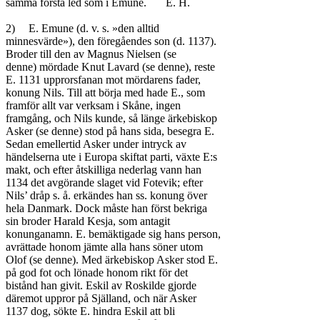
samma första led som i Emune.	E. H.

2)	E. Emune (d. v. s. »den alltid

minnesvärde»), den föregåendes son (d. 1137).

Broder till den av Magnus Nielsen (se

denne) mördade Knut Lavard (se denne), reste

E. 1131 upprorsfanan mot mördarens fader,

konung Nils. Till att börja med hade E., som

framför allt var verksam i Skåne, ingen

framgång, och Nils kunde, så länge ärkebiskop

Asker (se denne) stod på hans sida, besegra E.

Sedan emellertid Asker under intryck av

händelserna ute i Europa skiftat parti, växte E:s

makt, och efter åtskilliga nederlag vann han

1134 det avgörande slaget vid Fotevik; efter

Nils’ dråp s. å. erkändes han ss. konung över

hela Danmark. Dock måste han först bekriga

sin broder Harald Kesja, som antagit

konunganamn. E. bemäktigade sig hans person,

avrättade honom jämte alla hans söner utom

Olof (se denne). Med ärkebiskop Asker stod E.

på god fot och lönade honom rikt för det

bistånd han givit. Eskil av Roskilde gjorde

däremot uppror på Själland, och när Asker

1137 dog, sökte E. hindra Eskil att bli
