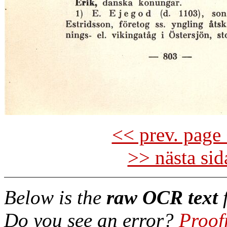
<< prev. page 
>> nästa si
Below is the
raw OCR text
f
Do you see an error?
Proof