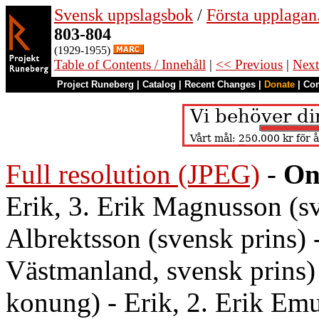
Svensk uppslagsbok
/
Första upplagan
803-804
(1929-1955)
Table of Contents / Innehåll
|
<< Previous
|
Next
Project Runeberg
|
Catalog
|
Recent Changes
|
Donate
|
Co
Full resolution (JPEG)
-
On
Erik, 3. Erik Magnusson (sv
Albrektsson (svensk prins) -
Västmanland, svensk prins) 
konung) - Erik, 2. Erik Emu