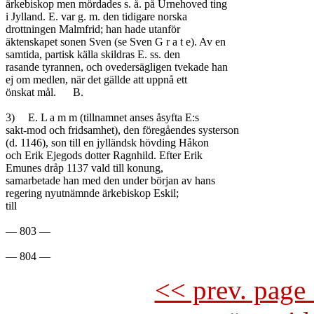
ärkebiskop men mördades s. å. på Urnehoved ting

i Jylland. E. var g. m. den tidigare norska

drottningen Malmfrid; han hade utanför

äktenskapet sonen Sven (se Sven G r a t e). Av en

samtida, partisk källa skildras E. ss. den

rasande tyrannen, och ovedersägligen tvekade han

ej om medlen, när det gällde att uppnå ett

önskat mål.	B.

3)	E. L a m m (tillnamnet anses åsyfta E:s

sakt-mod och fridsamhet), den föregåendes systerson

(d. 1146), son till en jylländsk hövding Håkon

och Erik Ejegods dotter Ragnhild. Efter Erik

Emunes dråp 1137 vald till konung,

samarbetade han med den under början av hans

regering nyutnämnde ärkebiskop Eskil;

till

— 803 —

<< prev. page 