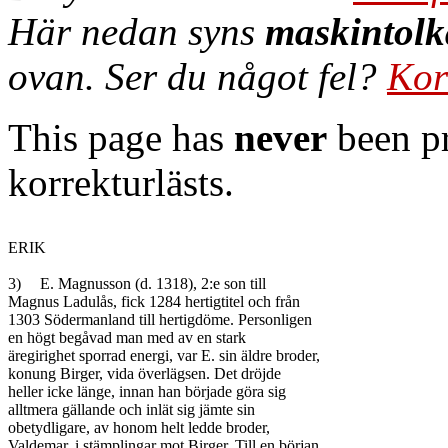
Här nedan syns
maskintolk
ovan. Ser du något fel?
Kor
This page has
never
been pr
korrekturlästs.
ERIK

3)	E. Magnusson (d. 1318), 2:e son till

Magnus Ladulås, fick 1284 hertigtitel och från

1303 Södermanland till hertigdöme. Personligen

en högt begåvad man med av en stark

äregirighet sporrad energi, var E. sin äldre broder,

konung Birger, vida överlägsen. Det dröjde

heller icke länge, innan han började göra sig

alltmera gällande och inlät sig jämte sin

obetydligare, av honom helt ledde broder,

Valdemar, i stämplingar mot Birger. Till en början
