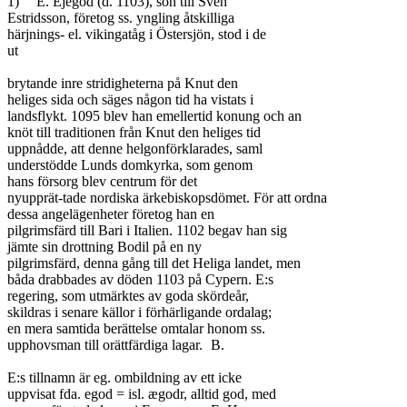
1)	E. Ejegod (d. 1103), son till Sven

Estridsson, företog ss. yngling åtskilliga

härjnings- el. vikingatåg i Östersjön, stod i de

ut

brytande inre stridigheterna på Knut den

heliges sida och säges någon tid ha vistats i

landsflykt. 1095 blev han emellertid konung och an

knöt till traditionen från Knut den heliges tid

uppnådde, att denne helgonförklarades, saml

understödde Lunds domkyrka, som genom

hans försorg blev centrum för det

nyupprät-tade nordiska ärkebiskopsdömet. För att ordna

dessa angelägenheter företog han en

pilgrimsfärd till Bari i Italien. 1102 begav han sig

jämte sin drottning Bodil på en ny

pilgrimsfärd, denna gång till det Heliga landet, men

båda drabbades av döden 1103 på Cypern. E:s

regering, som utmärktes av goda skördeår,

skildras i senare källor i förhärligande ordalag;

en mera samtida berättelse omtalar honom ss.

upphovsman till orättfärdiga lagar.	B.

E:s tillnamn är eg. ombildning av ett icke

uppvisat fda. egod = isl. ægodr, alltid god, med
