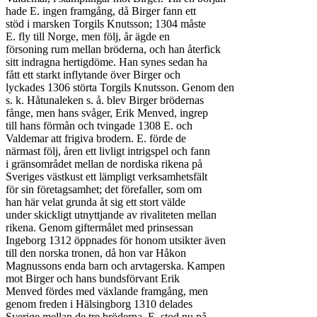
hade E. ingen framgång, då Birger fann ett

stöd i marsken Torgils Knutsson; 1304 måste

E. fly till Norge, men följ, år ägde en

försoning rum mellan bröderna, och han återfick

sitt indragna hertigdöme. Han synes sedan ha

fått ett starkt inflytande över Birger och

lyckades 1306 störta Torgils Knutsson. Genom den

s. k. Håtunaleken s. å. blev Birger brödernas

fånge, men hans svåger, Erik Menved, ingrep

till hans förmån och tvingade 1308 E. och

Valdemar att frigiva brodern. E. förde de

närmast följ, åren ett livligt intrigspel och fann

i gränsområdet mellan de nordiska rikena på

Sveriges västkust ett lämpligt verksamhetsfält

för sin företagsamhet; det förefaller, som om

han här velat grunda åt sig ett stort välde

under skickligt utnyttjande av rivaliteten mellan

rikena. Genom giftermålet med prinsessan

Ingeborg 1312 öppnades för honom utsikter även

till den norska tronen, då hon var Håkon

Magnussons enda barn och arvtagerska. Kampen

mot Birger och hans bundsförvant Erik

Menved fördes med växlande framgång, men

genom freden i Hälsingborg 1310 delades

Sverige mellan de tre bröderna. E. stod nu på
