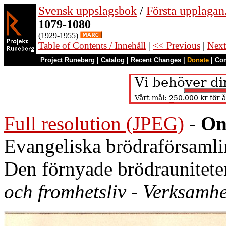
Svensk uppslagsbok
/
Första upplagan
1079-1080
(1929-1955)
Table of Contents / Innehåll
|
<< Previous
|
Next
Project Runeberg
|
Catalog
|
Recent Changes
|
Donate
|
Co
Full resolution (JPEG)
-
On
Evangeliska brödraförsamli
Den förnyade brödraunitete
och fromhetsliv
-
Verksamhe