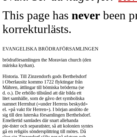
This page has
never
been pr
korrekturlästs.
EVANGELISKA BRÖDRAFÖRSAMLINGEN

brödraförsamlingen the Moravian church (den

märiska kyrkan).

Historia. Till Zinzendorfs gods Berthelsdorf

i Oberlausitz kommo 1722 flyktingar från

Mähren, ättlingar till bömiska bröderna (se

d. o.). De erhöllo tillstånd att där bilda ett

litet samhälle, som de gåvo det symboliska

namnet Herrnhut (»under Herrens beskydd»

el. »på vakt för Herren»). I början anslöto de

sig till den luterska församlingen Berthelsdorf.

Emellertid samlades där snart allehanda

pie-tister och separatister, så att kolonien syntes

gå en religiös söndersplittring till mötes. Då

slog sig Zinzendorf själv ner på platsen och
