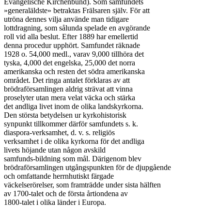
Evangelische Kirchenbund). Som samfundets

»generaläldste» betraktas Frälsaren själv. För att

utröna dennes vilja använde man tidigare

lottdragning, som sålunda spelade en avgörande

roll vid alla beslut. Efter 1889 har emellertid

denna procedur upphört. Samfundet räknade

1928 o. 54,000 medl., varav 9,000 tillhöra det

tyska, 4,000 det engelska, 25,000 det norra

amerikanska och resten det södra amerikanska

området. Det ringa antalet förklaras av att

brödraförsamlingen aldrig strävat att vinna

proselyter utan mera velat väcka och stärka

det andliga livet inom de olika landskyrkorna.

Den största betydelsen ur kyrkohistorisk

synpunkt tillkommer därför samfundets s. k.

diaspora-verksamhet, d. v. s. religiös

verksamhet i de olika kyrkorna för det andliga

livets höjande utan någon avskild

samfunds-bildning som mål. Därigenom blev

brödraförsamlingen utgångspunkten för de djupgående

och omfattande herrnhutiskt färgade

väckelserörelser, som framträdde under sista hälften

av 1700-talet och de första årtiondena av

1800-talet i olika länder i Europa.
