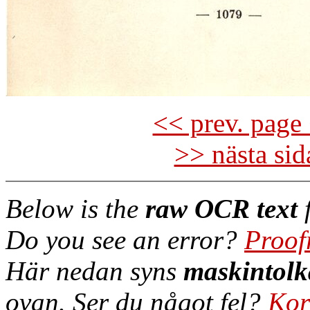
<< prev. page 
>> nästa si
Below is the
raw OCR text
f
Do you see an error?
Proof
Här nedan syns
maskintolk
ovan. Ser du något fel?
Kor