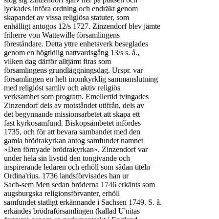
lyckades införa ordning och endräkt genom

skapandet av vissa religiösa statuter, som

enhälligt antogos 12/s 1727. Zinzendorf blev jämte

friherre von Wattewille församlingens

föreståndare. Detta yttre enhetsverk beseglades

genom en högtidlig nattvardsgång 13/s s. å.,

vilken dag därför alltjämt firas som

församlingens grundläggningsdag. Urspr. var

församlingen en helt inomkyrklig sammanslutning

med religiöst samliv och aktiv religiös

verksamhet som program. Emellertid tvingades

Zinzendorf dels av motståndet utifrån, dels av

det begynnande missionsarbetet att skapa ett

fast kyrkosamfund. Biskopsämbetet infördes

1735, och för att bevara sambandet med den

gamla brödrakyrkan antog samfundet namnet

»Den förnyade brödrakyrkan». Zinzendorf var

under hela sin livstid den tongivande och

inspirerande ledaren och erhöll som sådan titeln

Ordina'rius. 1736 landsförvisades han ur

Sach-sem Men sedan bröderna 1746 erkänts som

augsburgska religionsförvanter, erhöll

samfundet statligt erkännande i Sachsen 1749. S. å.

erkändes brödraförsamlingen (kallad U'nitas
