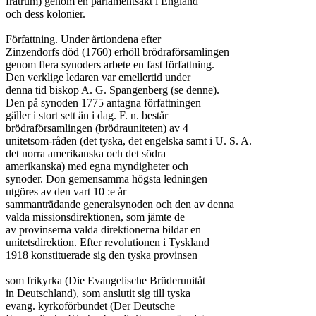
fratrum) genom en parlamentsakt i England

och dess kolonier.

Författning. Under årtiondena efter

Zinzendorfs död (1760) erhöll brödraförsamlingen

genom flera synoders arbete en fast författning.

Den verklige ledaren var emellertid under

denna tid biskop A. G. Spangenberg (se denne).

Den på synoden 1775 antagna författningen

gäller i stort sett än i dag. F. n. består

brödraförsamlingen (brödrauniteten) av 4

unitetsom-råden (det tyska, det engelska samt i U. S. A.

det norra amerikanska och det södra

amerikanska) med egna myndigheter och

synoder. Don gemensamma högsta ledningen

utgöres av den vart 10 :e år

sammanträdande generalsynoden och den av denna

valda missionsdirektionen, som jämte de

av provinserna valda direktionerna bildar en

unitetsdirektion. Efter revolutionen i Tyskland

1918 konstituerade sig den tyska provinsen

som frikyrka (Die Evangelische Brüderunitåt

in Deutschland), som anslutit sig till tyska

evang. kyrkoförbundet (Der Deutsche
