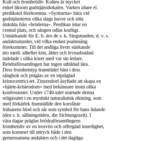
Kult och fromhetsliv. Kulten är mycket

enkel liksom gudstjänstlokalen. Varken altare el.

predikstol förekomma. »Systrarna» bära vid

gudstjänsterna olika slags huvor och sitta

åtskilda från »bröderna». Predikan intar en

central plats, och sången odlas kraftigt.

Utmärkande för E. b. äro de s. k. Singstunden, d. v. s.

andaktsstunder, vid vilka endast psalmsång

förekommer. Till det andliga livets stärkande

äro medl. alltefter kön, ålder och levnadsstånd

indelade i olika körer med var sin ledare.

Brödraförsamlingen har ingen utbildad lära.

Dess fromhetstyp framträder bäst i dess

sångbok och präglas av en utpräglad

kristocentrici-tet. Zinzendorf åsyftade att skapa en

»hjärte-kristendom» med bekännare inom olika

konfessioner. Under 1740-talet urartade denna

religiositet i en mystiskt naturalistisk riktning, som

med förkärlek framställde den korsfäste

frälsarens blod och sår som symbol för hans lidande

(den s. k. sållningstiden, die Sichtungszeit). I

våra dagar präglas brödraförsamlingens

fromhetsliv av en trosviss och offerglad innerlighet,

som kommer till uttryck både i den

gemensamma andakten och i det dagliga
