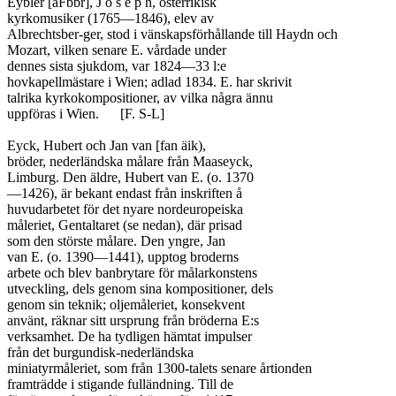
Eybler [äFbbr], J o s e p h, österrikisk

kyrkomusiker (1765—1846), elev av

Albrechtsber-ger, stod i vänskapsförhållande till Haydn och

Mozart, vilken senare E. vårdade under

dennes sista sjukdom, var 1824—33 l:e

hovkapellmästare i Wien; adlad 1834. E. har skrivit

talrika kyrkokompositioner, av vilka några ännu

uppföras i Wien.	[F. S-L]

Eyck, Hubert och Jan van [fan äik),

bröder, nederländska målare från Maaseyck,

Limburg. Den äldre, Hubert van E. (o. 1370

—1426), är bekant endast från inskriften å

huvudarbetet för det nyare nordeuropeiska

måleriet, Gentaltaret (se nedan), där prisad

som den störste målare. Den yngre, Jan

van E. (o. 1390—1441), upptog broderns

arbete och blev banbrytare för målarkonstens

utveckling, dels genom sina kompositioner, dels

genom sin teknik; oljemåleriet, konsekvent

använt, räknar sitt ursprung från bröderna E:s

verksamhet. De ha tydligen hämtat impulser

från det burgundisk-nederländska

miniatyrmåleriet, som från 1300-talets senare årtionden

framträdde i stigande fulländning. Till de
