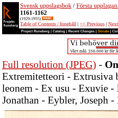
Svensk uppslagsbok
/
Första upplagan
1161-1162
(1929-1955)
Table of Contents / Innehåll
|
<< Previous
|
Next
Project Runeberg
|
Catalog
|
Recent Changes
|
Donate
|
Co
Full resolution (JPEG)
-
On
Extremitetteori - Extrusiva
leonem - Ex usu - Exuvie - 
Jonathan - Eybler, Joseph -