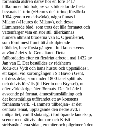
förnämsta alstren därav hör en före 1417

tillkommen bönbok, av vars bildsidor de flesta

bevarats i Turin (»Heures de Turin»; förstörda

1904 genom en eldsvåda), några finnas i

Milano (»Heures de Milan»), och dessa

illuminerade blad, som trots det lilla formatet och

vattenfärger visa en stor stil, tillerkännas

numera allmänt bröderna van E. Oljemåleriet,

som förut mest framträtt å skulpterade

träbilder, blev första gången i full konsekvens

använt å det s. k. Gentaltaret. Detta

fullbordades efter ett flerårigt arbete i maj 1432 av

Jan van E. Det beställdes av rådsherrn

Jodu-cus Vydt och hans hustru och uppställdes i

ett kapell vid koromgången i S:t Bavo i Gent,

dit dess delar, som under 1800-talet splittrats

och delvis försålts (till Berlin och Bryssel), nu

efter världskriget åter förenats. Det är både i

avseende på format, ämnesframslällning och

det konstnärliga utförandet ett av konstens

förnämsta verk. »Lammets tillbedjan» är det

centrala temat, upptagande den nedre avd. i

mittpartiet, vartill sluta sig, i fortlöpande landskap,

scener med rättvisa domare och Kristi

stridsmän å ena sidan, eremiter och pilgrimer å den
