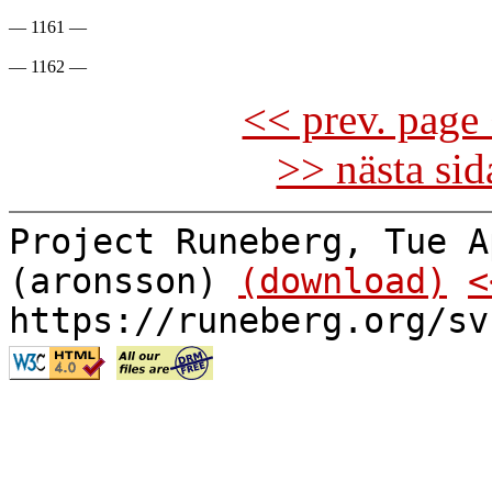
— 1161 —

<< prev. page 
>> nästa si
Project Runeberg, Tue A
(aronsson)
(download)
<
https://runeberg.org/sv