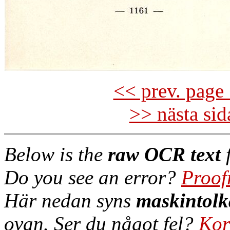
<< prev. page 
>> nästa si
Below is the
raw OCR text
f
Do you see an error?
Proof
Här nedan syns
maskintolk
ovan. Ser du något fel?
Kor