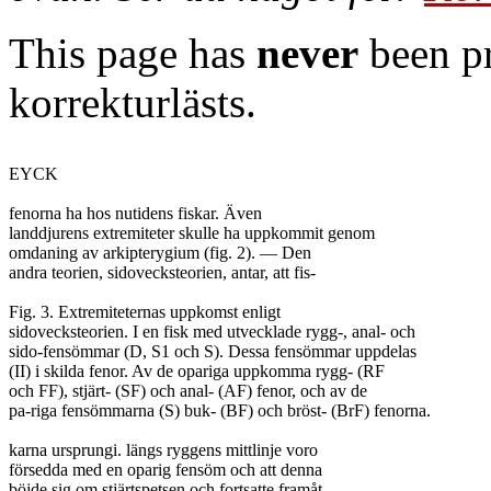
This page has
never
been pr
korrekturlästs.
EYCK

fenorna ha hos nutidens fiskar. Även

landdjurens extremiteter skulle ha uppkommit genom

omdaning av arkipterygium (fig. 2). — Den

andra teorien, sidovecksteorien, antar, att fis-

Fig. 3. Extremiteternas uppkomst enligt

sidovecksteorien. I en fisk med utvecklade rygg-, anal- och

sido-fensömmar (D, S1 och S). Dessa fensömmar uppdelas

(II) i skilda fenor. Av de opariga uppkomma rygg- (RF

och FF), stjärt- (SF) och anal- (AF) fenor, och av de

pa-riga fensömmarna (S) buk- (BF) och bröst- (BrF) fenorna.

karna ursprungi. längs ryggens mittlinje voro

försedda med en oparig fensöm och att denna

böjde sig om stjärtspetsen och fortsatte framåt
