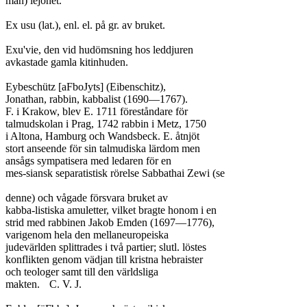
man) lejonet.

Ex usu (lat.), enl. el. på gr. av bruket.

Exu'vie, den vid hudömsning hos leddjuren

avkastade gamla kitinhuden.

Eybeschütz [aFboJyts] (Eibenschitz),

Jonathan, rabbin, kabbalist (1690—1767).

F. i Krakow, blev E. 1711 föreståndare för

talmudskolan i Prag, 1742 rabbin i Metz, 1750

i Altona, Hamburg och Wandsbeck. E. åtnjöt

stort anseende för sin talmudiska lärdom men

ansågs sympatisera med ledaren för en

mes-siansk separatistisk rörelse Sabbathai Zewi (se

denne) och vågade försvara bruket av

kabba-listiska amuletter, vilket bragte honom i en

strid med rabbinen Jakob Emden (1697—1776),

varigenom hela den mellaneuropeiska

judevärlden splittrades i två partier; slutl. löstes

konflikten genom vädjan till kristna hebraister

och teologer samt till den världsliga

makten.	C. V. J.
