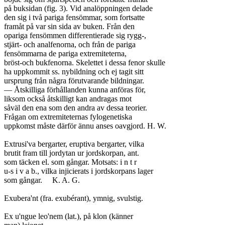
på buksidan (fig. 3). Vid analöppningen delade

den sig i två pariga fensömmar, som fortsatte

framåt på var sin sida av buken. Från den

opariga fensömmen differentierade sig rygg-,

stjärt- och analfenorna, och från de pariga

fensömmarna de pariga extremiteterna,

bröst-och bukfenorna. Skelettet i dessa fenor skulle

ha uppkommit ss. nybildning och ej tagit sitt

ursprung från några förutvarande bildningar.

— Åtskilliga förhållanden kunna anföras för,

liksom också åtskilligt kan andragas mot

såväl den ena som den andra av dessa teorier.

Frågan om extremiteternas fylogenetiska

uppkomst måste därför ännu anses oavgjord. H. W.

Extrusi'va bergarter, eruptiva bergarter, vilka

brutit fram till jordytan ur jordskorpan, ant.

som täcken el. som gångar. Motsats: i n t r

u-s i v a b., vilka injicierats i jordskorpans lager

som gångar.	K. A. G.

Exubera'nt (fra. exubérant), ymnig, svulstig.

Ex u'ngue leo'nem (lat.), på klon (känner
