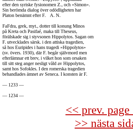
efter den syriske fysionomen Z., och »Simon».

Sin berömda dialog över odödligheten har

Platon benämnt efter F.	A. N.

FaFdra, grek, myt., dotter till konung Minos

på Kreta och Pasifaé, maka till Theseus,

förälskade sig i styvsonen Hippolytos. Sagan om

F. utvecklades särsk. i den attiska tragedien,

så hos Euripides i hans tragedi »Hippolytos»

(sv. övers. 1930), där F. begår självmord men

efterlämnar ett brev, i vilket hon som orsaken

till sitt steg anger nesligt våld av Hippolytos,

samt hos Sofokles. I den romerska tragedien

behandlades ämnet av Seneca. I konsten är F.

— 1233 —

<< prev. page 
>> nästa si