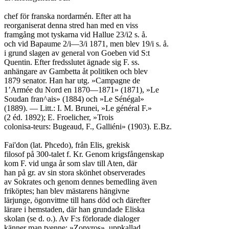
chef för franska nordarmén. Efter att ha

reorganiserat denna stred han med en viss

framgång mot tyskarna vid Hallue 23/i2 s. å.

och vid Bapaume 2/i—3/i 1871, men blev 19/i s. å.

i grund slagen av general von Goeben vid S:t

Quentin. Efter fredsslutet ägnade sig F. ss.

anhängare av Gambetta åt politiken och blev

1879 senator. Han har utg. »Campagne de

1’Armée du Nord en 1870—1871» (1871), »Le

Soudan fran^ais» (1884) och »Le Sénégal»

(1889). — Litt.: I. M. Brunei, »Le général F.»

(2 éd. 1892); E. Froelicher, »Trois

colonisa-teurs: Bugeaud, F., Galliéni» (1903). E.Bz.

Fai'don (lat. Phcedo), från Elis, grekisk

filosof på 300-talet f. Kr. Genom krigsfångenskap

kom F. vid unga år som slav till Aten, där

han på gr. av sin stora skönhet observerades

av Sokrates och genom dennes bemedling även

friköptes; han blev mästarens hängivne

lärjunge, ögonvittne till hans död och därefter

lärare i hemstaden, där han grundade Eliska

skolan (se d. o.). Av F:s förlorade dialoger

känner man tvenne: »Zopyros», uppkallad
