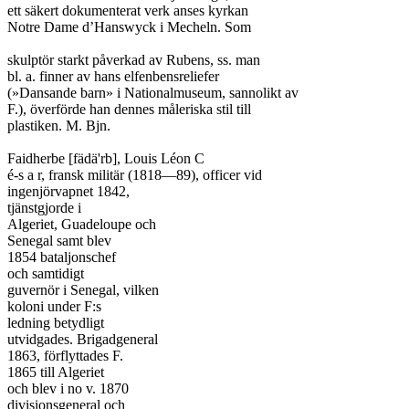
ett säkert dokumenterat verk anses kyrkan

Notre Dame d’Hanswyck i Mecheln. Som

skulptör starkt påverkad av Rubens, ss. man

bl. a. finner av hans elfenbensreliefer

(»Dansande barn» i Nationalmuseum, sannolikt av

F.), överförde han dennes måleriska stil till

plastiken.	M. Bjn.

Faidherbe [fädä'rb], Louis Léon C

é-s a r, fransk militär (1818—89), officer vid

ingenjörvapnet 1842,

tjänstgjorde i

Algeriet, Guadeloupe och

Senegal samt blev

1854 bataljonschef

och samtidigt

guvernör i Senegal, vilken

koloni under F:s

ledning betydligt

utvidgades. Brigadgeneral

1863, förflyttades F.

1865 till Algeriet

och blev i no v. 1870

divisionsgeneral och
