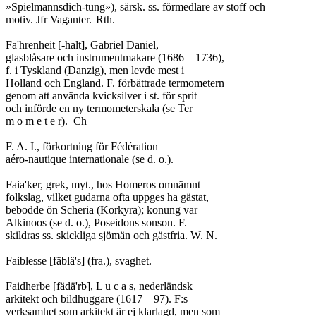
»Spielmannsdich-tung»), särsk. ss. förmedlare av stoff och

motiv. Jfr Vaganter.	Rth.

Fa'hrenheit [-halt], Gabriel Daniel,

glasblåsare och instrumentmakare (1686—1736),

f. i Tyskland (Danzig), men levde mest i

Holland och England. F. förbättrade termometern

genom att använda kvicksilver i st. för sprit

och införde en ny termometerskala (se Ter

m o m e t e r).	Ch

F. A. I., förkortning för Fédération

aéro-nautique internationale (se d. o.).

Faia'ker, grek, myt., hos Homeros omnämnt

folkslag, vilket gudarna ofta uppges ha gästat,

bebodde ön Scheria (Korkyra); konung var

Alkinoos (se d. o.), Poseidons sonson. F.

skildras ss. skickliga sjömän och gästfria. W. N.

Faiblesse [fäblä's] (fra.), svaghet.

Faidherbe [fädä'rb], L u c a s, nederländsk

arkitekt och bildhuggare (1617—97). F:s

verksamhet som arkitekt är ej klarlagd, men som
