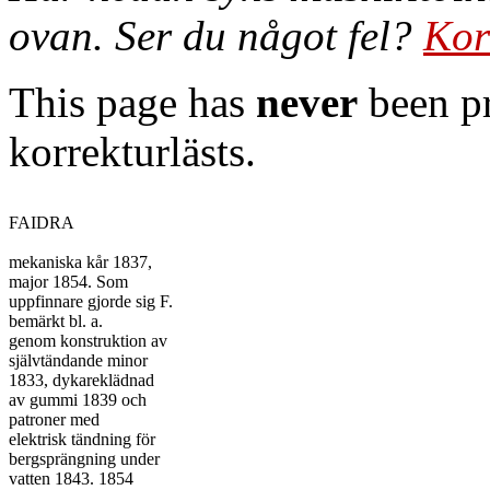
ovan. Ser du något fel?
Kor
This page has
never
been pr
korrekturlästs.
FAIDRA

mekaniska kår 1837,

major 1854. Som

uppfinnare gjorde sig F.

bemärkt bl. a.

genom konstruktion av

självtändande minor

1833, dykareklädnad

av gummi 1839 och

patroner med

elektrisk tändning för

bergsprängning under

vatten 1843. 1854
