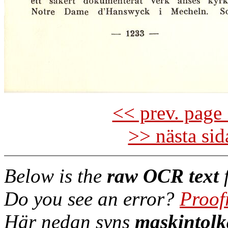
<< prev. page 
>> nästa si
Below is the
raw OCR text
f
Do you see an error?
Proof
Här nedan syns
maskintolk