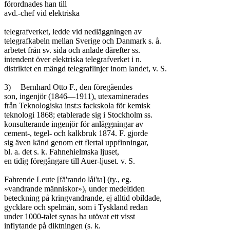
förordnades han till

avd.-chef vid elektriska

telegrafverket, ledde vid nedläggningen av

telegrafkabeln mellan Sverige och Danmark s. å.

arbetet från sv. sida och anlade därefter ss.

intendent över elektriska telegrafverket i n.

distriktet en mängd telegraflinjer inom landet, v. S.

3)	Bernhard Otto F., den föregåendes

son, ingenjör (1846—1911), utexaminerades

från Teknologiska inst:s fackskola för kemisk

teknologi 1868; etablerade sig i Stockholm ss.

konsulterande ingenjör för anläggningar av

cement-, tegel- och kalkbruk 1874. F. gjorde

sig även känd genom ett flertal uppfinningar,

bl. a. det s. k. Fahnehielmska ljuset,

en tidig föregångare till Auer-ljuset. v. S.

Fahrende Leute [fä'rando låi'ta] (ty., eg.

»vandrande människor»), under medeltiden

beteckning på kringvandrande, ej alltid obildade,

gycklare och spelmän, som i Tyskland redan

under 1000-talet synas ha utövat ett visst

inflytande på diktningen (s. k.
