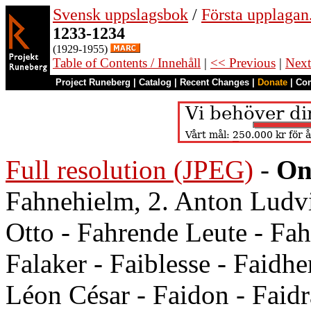
Svensk uppslagsbok
/
Första upplagan
1233-1234
(1929-1955)
Table of Contents / Innehåll
|
<< Previous
|
Next
Project Runeberg
|
Catalog
|
Recent Changes
|
Donate
|
Co
Full resolution (JPEG)
-
On
Fahnehielm, 2. Anton Ludvi
Otto - Fahrende Leute - Fahr
Falaker - Faiblesse - Faidh
Léon César - Faidon - Faidr