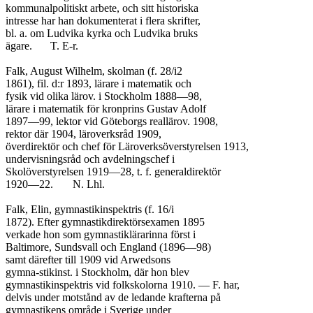
kommunalpolitiskt arbete, och sitt historiska

intresse har han dokumenterat i flera skrifter,

bl. a. om Ludvika kyrka och Ludvika bruks

ägare.	T. E-r.

Falk, August Wilhelm, skolman (f. 28/i2

1861), fil. d:r 1893, lärare i matematik och

fysik vid olika lärov. i Stockholm 1888—98,

lärare i matematik för kronprins Gustav Adolf

1897—99, lektor vid Göteborgs reallärov. 1908,

rektor där 1904, läroverksråd 1909,

överdirektör och chef för Läroverksöverstyrelsen 1913,

undervisningsråd och avdelningschef i

Skolöverstyrelsen 1919—28, t. f. generaldirektör

1920—22.	N. Lhl.

Falk, Elin, gymnastikinspektris (f. 16/i

1872). Efter gymnastikdirektörsexamen 1895

verkade hon som gymnastiklärarinna först i

Baltimore, Sundsvall och England (1896—98)

samt därefter till 1909 vid Arwedsons

gymna-stikinst. i Stockholm, där hon blev

gymnastikinspektris vid folkskolorna 1910. — F. har,

delvis under motstånd av de ledande krafterna på

gymnastikens område i Sverige under
