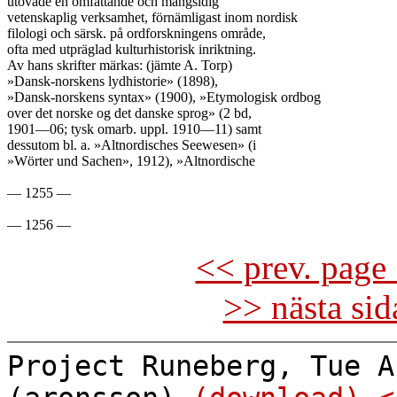
utövade en omfattande och mångsidig

vetenskaplig verksamhet, förnämligast inom nordisk

filologi och särsk. på ordforskningens område,

ofta med utpräglad kulturhistorisk inriktning.

Av hans skrifter märkas: (jämte A. Torp)

»Dansk-norskens lydhistorie» (1898),

»Dansk-norskens syntax» (1900), »Etymologisk ordbog

over det norske og det danske sprog» (2 bd,

1901—06; tysk omarb. uppl. 1910—11) samt

dessutom bl. a. »Altnordisches Seewesen» (i

»Wörter und Sachen», 1912), »Altnordische

— 1255 —

<< prev. page 
>> nästa si
Project Runeberg, Tue A