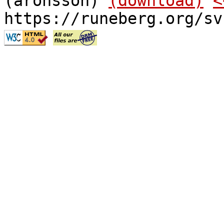
(aronsson)
(download)
<
https://runeberg.org/sv