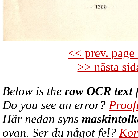
<< prev. page 
>> nästa si
Below is the
raw OCR text
f
Do you see an error?
Proof
Här nedan syns
maskintolk
ovan. Ser du något fel?
Kor