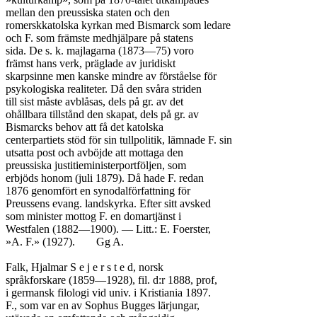
mellan den preussiska staten och den

romerskkatolska kyrkan med Bismarck som ledare

och F. som främste medhjälpare på statens

sida. De s. k. majlagarna (1873—75) voro

främst hans verk, präglade av juridiskt

skarpsinne men kanske mindre av förståelse för

psykologiska realiteter. Då den svåra striden

till sist måste avblåsas, dels på gr. av det

ohållbara tillstånd den skapat, dels på gr. av

Bismarcks behov att få det katolska

centerpartiets stöd för sin tullpolitik, lämnade F. sin

utsatta post och avböjde att mottaga den

preussiska justitieministerportföljen, som

erbjöds honom (juli 1879). Då hade F. redan

1876 genomfört en synodalförfattning för

Preussens evang. landskyrka. Efter sitt avsked

som minister mottog F. en domartjänst i

Westfalen (1882—1900). — Litt.: E. Foerster,

»A. F.» (1927).	Gg A.

Falk, Hjalmar S e j e r s t e d, norsk

språkforskare (1859—1928), fil. d:r 1888, prof,

i germansk filologi vid univ. i Kristiania 1897.

F., som var en av Sophus Bugges lärjungar,
