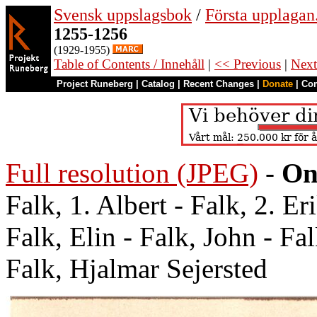
Svensk uppslagsbok
/
Första upplagan
1255-1256
(1929-1955)
Table of Contents / Innehåll
|
<< Previous
|
Next
Project Runeberg
|
Catalog
|
Recent Changes
|
Donate
|
Co
Full resolution (JPEG)
-
On
Falk, 1. Albert - Falk, 2. E
Falk, Elin - Falk, John - Fa
Falk, Hjalmar Sejersted