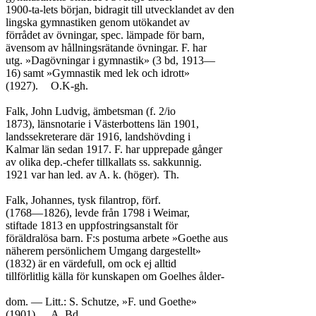
1900-ta-lets början, bidragit till utvecklandet av den

lingska gymnastiken genom utökandet av

förrådet av övningar, spec. lämpade för barn,

ävensom av hållningsrätande övningar. F. har

utg. »Dagövningar i gymnastik» (3 bd, 1913—

16) samt »Gymnastik med lek och idrott»

(1927).	O.K-gh.

Falk, John Ludvig, ämbetsman (f. 2/io

1873), länsnotarie i Västerbottens län 1901,

landssekreterare där 1916, landshövding i

Kalmar län sedan 1917. F. har upprepade gånger

av olika dep.-chefer tillkallats ss. sakkunnig.

1921 var han led. av A. k. (höger).	Th.

Falk, Johannes, tysk filantrop, förf.

(1768—1826), levde från 1798 i Weimar,

stiftade 1813 en uppfostringsanstalt för

föräldralösa barn. F:s postuma arbete »Goethe aus

näherem persönlichem Umgang dargestellt»

(1832) är en värdefull, om ock ej alltid

tillförlitlig källa för kunskapen om Goelhes ålder-

dom. — Litt.: S. Schutze, »F. und Goethe»

(1901).	A. Bd.
