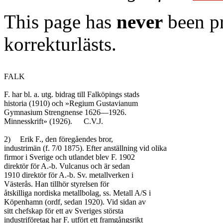
This page has
never
been pr
korrekturlästs.
FALK

F. har bl. a. utg. bidrag till Falköpings stads

historia (1910) och »Regium Gustavianum

Gymnasium Strengnense 1626—1926.

Minnesskrift» (1926).	C.V.J.

2)	Erik F., den föregåendes bror,

industrimän (f. 7/0 1875). Efter anställning vid olika

firmor i Sverige och utlandet blev F. 1902

direktör för A.-b. Vulcanus och är sedan

1910 direktör för A.-b. Sv. metallverken i

Västerås. Han tillhör styrelsen för

åtskilliga nordiska metallbolag, ss. Metall A/S i

Köpenhamn (ordf, sedan 1920). Vid sidan av

sitt chefskap för ett av Sveriges största

industriföretag har F. utfört ett framgångsrikt
