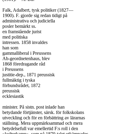
Falk, Adalbert, tysk politiker (1827—

1900). F. gjorde sig redan tidigt på

administrativa och judiciella

posler bemärkt ss.

en framstående jurist

med politiska

intressen. 1858 invaldes

han som

gammalliberal i Preussens

Ab-geordnetenhaus, blev

1868 föredragande råd

i Preussens

justitie-dep., 1871 preussisk

fullmäktig i tyska

förbundsrådet, 1872

preussisk

ecklesiastik

minister. På sistn. post inlade han

betydande förtjänster, särsk. för folkskolans

utveckling och för en förbättring av lärarnas

ställning. Mera uppmärksammad och mera

betydelsefull var emellertid F:s roll i den

»kulturkamp», som på 1870-talet utkämpades
