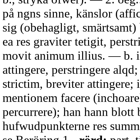
på ngns sinne, känslor (affi
sig (obehagligt, smärtsamt)
ea res graviter tetigit, perstr
movit animum illius. — b. i 
attingere, perstringere alqd; 
strictim, breviter attingere; 
mentionem facere (inchoare)
percurrere); han hann blott 
hufwudpunkterne res summa
se Beröring 1.
-rörd:
part. t