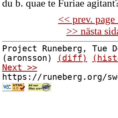
du b. quae te Furiae agitant
<< prev. page 
>> nästa si
Project Runeberg, Tue D
(aronsson)
(diff)
(hist
Next >>
https://runeberg.org/sw