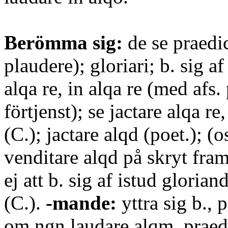
Berömma sig:
de se praedic
plaudere); gloriari; b. sig af
alqa re, in alqa re (med afs.
förtjenst); se jactare alqa re,
(C.); jactare alqd (poet.); (o
venditare alqd på skryt fram
ej att b. sig af istud gloria
(C.).
-mande:
yttra sig b., p
om ngn laudare alqm, praed