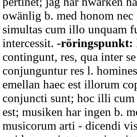
pertinet; jag har hwarken ha
owänlig b. med honom nec g
simultas cum illo unquam fu
intercessit.
-röringspunkt:
contingunt, res, qua inter se
conjunguntur res l. homines
emellan haec est illorum cop
conjuncti sunt; hoc illi cu
est; musiken har ingen b. m
musicorum arti - dicendi vi