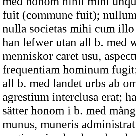
med honom nihil mihi unqu
fuit (commune fuit); null
nulla societas mihi cum ill
han lefwer utan all b. med 
menniskor caret usu, aspec
frequentiam hominum fugit;
all b. med landet urbs ab 
agrestium interclusa erat; h
sätter honom i b. med mång
munus, muneris administrat