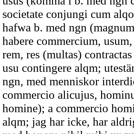
usus (komma i b. med ngn 
societate conjungi cum alqo; 
hafwa b. med ngn (magnum,
habere commercium, usum, 
rem, res (multas) contracta
usu contingere alqm; utestä
ngn, med menniskor interdic
commercio alicujus, homin
homine); a commercio hom
alqm; jag har icke, har aldri