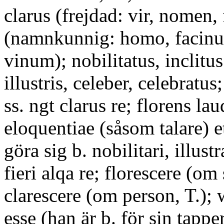
clarus (frejdad: vir, nomen,
(namnkunnig: homo, facinus
vinum); nobilitatus, inclitus
illustris, celeber, celebratus;
ss. ngt clarus re; florens la
eloquentiae (såsom talare) et
göra sig b. nobilitari, illust
fieri alqa re; florescere (om 
clarescere (om person, T.); 
esse (han är b. för sin tappe