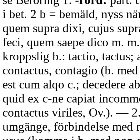
i bet. 2 b = bemäld, nyss n
quem supra dixi, cujus sup
feci, quem saepe dico m. m
kroppslig b.: tactio, tactus; 
contactus, contagio (b. med 
est cum alqo c.; decedere ab
quid ex c-ne capiat incommo
contactus viriles, Ov.). — 2.
umgänge, förbindelse med