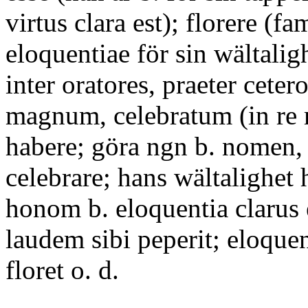
virtus clara est); florere (fa
eloquentiae för sin wältalighe
inter oratores, praeter ceter
magnum, celebratum (in re m
habere; göra ngn b. nomen,
celebrare; hans wältalighet 
honom b. eloquentia clarus 
laudem sibi peperit; eloque
floret o. d.