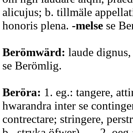
alicujus; b. tillmäle appella
honoris plena.
-melse
se Be
Berömwärd:
laude dignus, 
se Berömlig.
Beröra:
1. eg.: tangere, atti
hwarandra inter se continge
contrectare; stringere, perst
b., stryka öfwer). — 2. oeg.