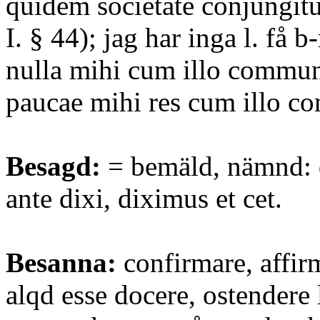
quidem societate conjungitu
I. § 44); jag har inga l. få
nulla mihi cum illo communi
paucae mihi res cum illo c
Besagd:
= bemäld, nämnd: 
ante dixi, diximus et cet.
Besanna:
confirmare, affir
alqd esse docere, ostendere 