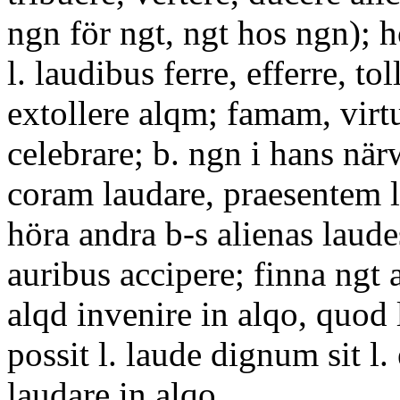
ngn för ngt, ngt hos ngn); 
l. laudibus ferre, efferre, tol
extollere alqm; famam, virt
celebrare; b. ngn i hans när
coram laudare, praesentem l
höra andra b-s alienas laud
auribus accipere; finna ngt 
alqd invenire in alqo, quod 
possit l. laude dignum sit l.
laudare in alqo.