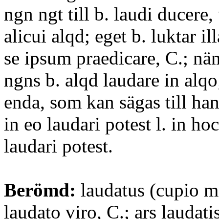
ngn ngt till b. laudi ducere,
alicui alqd; eget b. luktar i
se ipsum praedicare, C.; näm
ngns b. alqd laudare in alqo;
enda, som kan sägas till ha
in eo laudari potest l. in ho
laudari potest.
Berömd:
laudatus (cupio me
laudato viro, C.; ars laudati