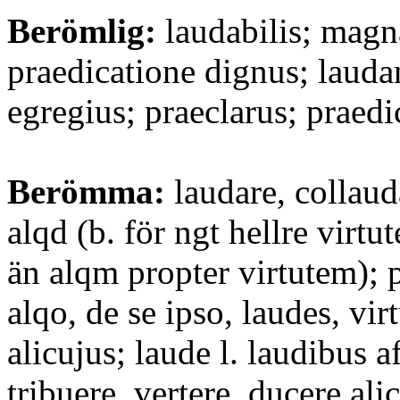
Berömlig:
laudabilis; magn
praedicatione dignus; lauda
egregius; praeclarus; praedic
Berömma:
laudare, collaud
alqd (b. för ngt hellre virtu
än alqm propter virtutem); 
alqo, de se ipso, laudes, vi
alicujus; laude l. laudibus a
tribuere, vertere, ducere ali