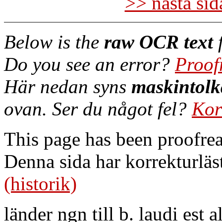
>> nästa si
Below is the
raw OCR text
f
Do you see an error?
Proof
Här nedan syns
maskintolk
ovan. Ser du något fel?
Kor
This page has been proofre
Denna sida har korrekturläs
(historik)
länder ngn till b. laudi est a