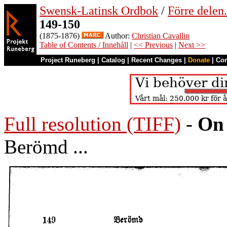
Swensk-Latinsk Ordbok
/
Förre dele
149-150
(1875-1876)
Author:
Christian Cavallin
Table of Contents / Innehåll
|
<< Previous
|
Next >>
Project Runeberg
|
Catalog
|
Recent Changes
|
Donate
|
Co
Full resolution (TIFF)
-
On 
Berömd ...