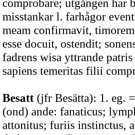
comprobare; utgången har b
misstankar l. farhågor even
meam confirmavit, timore
esse docuit, ostendit; sonen
fadrens wisa yttrande patri
sapiens temeritas filii comp
Besatt
(jfr Besätta): 1. eg. =
(ond) ande: fanaticus; lymp
attonitus; furiis instinctus, a