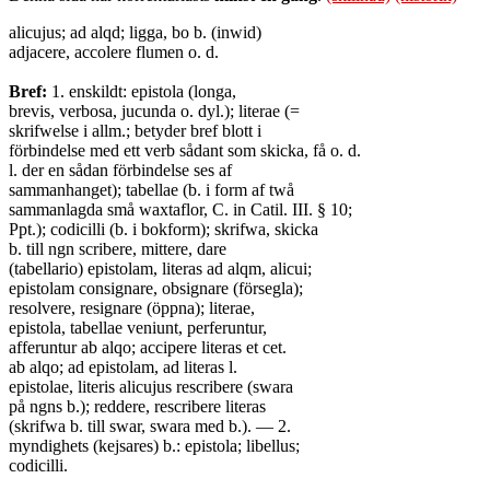
alicujus; ad alqd; ligga, bo b. (inwid)
adjacere, accolere flumen o. d.
Bref:
1. enskildt: epistola (longa,
brevis, verbosa, jucunda o. dyl.); literae (=
skrifwelse i allm.; betyder bref blott i
förbindelse med ett verb sådant som skicka, få o. d.
l. der en sådan förbindelse ses af
sammanhanget); tabellae (b. i form af twå
sammanlagda små waxtaflor, C. in Catil. III. § 10;
Ppt.); codicilli (b. i bokform); skrifwa, skicka
b. till ngn scribere, mittere, dare
(tabellario) epistolam, literas ad alqm, alicui;
epistolam consignare, obsignare (försegla);
resolvere, resignare (öppna); literae,
epistola, tabellae veniunt, perferuntur,
afferuntur ab alqo; accipere literas et cet.
ab alqo; ad epistolam, ad literas l.
epistolae, literis alicujus rescribere (swara
på ngns b.); reddere, rescribere literas
(skrifwa b. till swar, swara med b.). — 2.
myndighets (kejsares) b.: epistola; libellus;
codicilli.