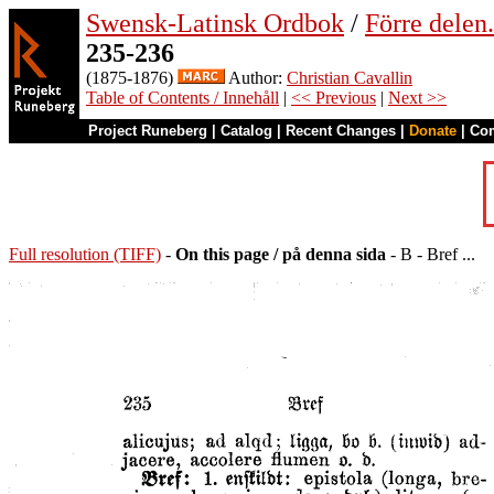
Swensk-Latinsk Ordbok
/
Förre dele
235-236
(1875-1876)
Author:
Christian Cavallin
Table of Contents / Innehåll
|
<< Previous
|
Next >>
Project Runeberg
|
Catalog
|
Recent Changes
|
Donate
|
Co
Full resolution (TIFF)
-
On this page / på denna sida
- B - Bref ...