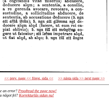
<< prev. page << föreg. sida <<
>> nästa sida >> next page >>
e an error?
Proofread the page now!
du något fel?
Korrekturläs sidan nu!