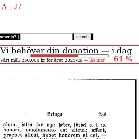
n. A—J
/
mments?
|