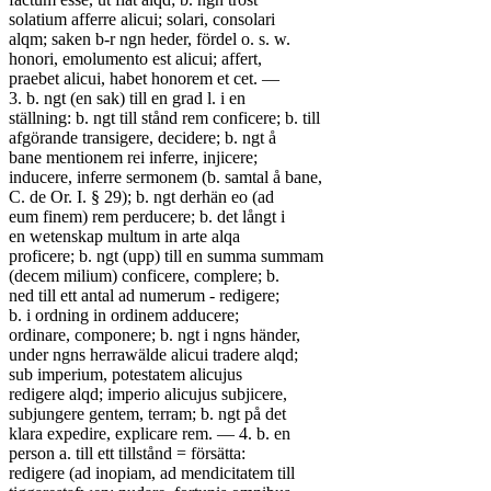
solatium afferre alicui; solari, consolari
alqm; saken b-r ngn heder, fördel o. s. w.
honori, emolumento est alicui; affert,
praebet alicui, habet honorem et cet. —
3. b. ngt (en sak) till en grad l. i en
ställning: b. ngt till stånd rem conficere; b. till
afgörande transigere, decidere; b. ngt å
bane mentionem rei inferre, injicere;
inducere, inferre sermonem (b. samtal å bane,
C. de Or. I. § 29); b. ngt derhän eo (ad
eum finem) rem perducere; b. det långt i
en wetenskap multum in arte alqa
proficere; b. ngt (upp) till en summa summam
(decem milium) conficere, complere; b.
ned till ett antal ad numerum - redigere;
b. i ordning in ordinem adducere;
ordinare, componere; b. ngt i ngns händer,
under ngns herrawälde alicui tradere alqd;
sub imperium, potestatem alicujus
redigere alqd; imperio alicujus subjicere,
subjungere gentem, terram; b. ngt på det
klara expedire, explicare rem. — 4. b. en
person a. till ett tillstånd = försätta:
redigere (ad inopiam, ad mendicitatem till