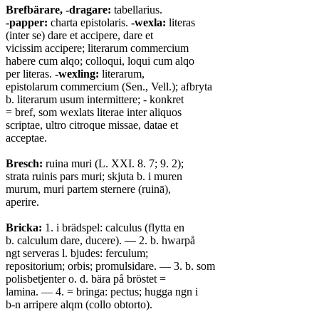
Brefbärare, -dragare:
tabellarius.
-papper:
charta epistolaris.
-wexla:
literas
(inter se) dare et accipere, dare et
vicissim accipere; literarum commercium
habere cum alqo; colloqui, loqui cum alqo
per literas.
-wexling:
literarum,
epistolarum commercium (Sen., Vell.); afbryta
b. literarum usum intermittere; - konkret
= bref, som wexlats literae inter aliquos
scriptae, ultro citroque missae, datae et
acceptae.
Bresch:
ruina muri (L. XXI. 8. 7; 9. 2);
strata ruinis pars muri; skjuta b. i muren
murum, muri partem sternere (ruinā),
aperire.
Bricka:
1. i brädspel: calculus (flytta en
b. calculum dare, ducere). — 2. b. hwarpå
ngt serveras l. bjudes: ferculum;
repositorium; orbis; promulsidare. — 3. b. som
polisbetjenter o. d. bära på bröstet =
lamina. — 4. = bringa: pectus; hugga ngn i
b-n arripere alqm (collo obtorto).