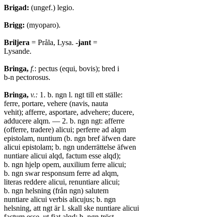
Brigad:
(ungef.) legio.
Brigg:
(myoparo).
Briljera
= Pråla, Lysa.
-jant
=
Lysande.
Bringa,
f.
: pectus (equi, bovis); bred i
b-n pectorosus.
Bringa,
v.:
1. b. ngn l. ngt till ett ställe:
ferre, portare, vehere (navis, nauta
vehit); afferre, asportare, advehere; ducere,
adducere alqm. — 2. b. ngn ngt: afferre
(offerre, tradere) alicui; perferre ad alqm
epistolam, nuntium (b. ngn bref äfwen dare
alicui epistolam; b. ngn underrättelse äfwen
nuntiare alicui alqd, factum esse alqd);
b. ngn hjelp opem, auxilium ferre alicui;
b. ngn swar responsum ferre ad alqm,
literas reddere alicui, renuntiare alicui;
b. ngn helsning (från ngn) salutem
nuntiare alicui verbis alicujus; b. ngn
helsning, att ngt är l. skall ske nuntiare alicui
factum esse, ut fiat alqd; b. ngn tröst