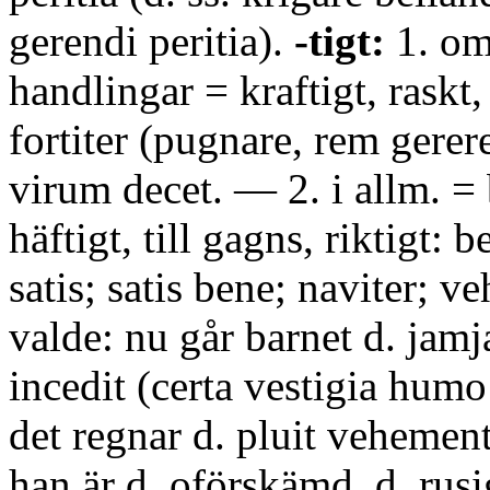
gerendi peritia).
-tigt:
1. om
handlingar = kraftigt, raskt,
fortiter (pugnare, rem gerere
virum decet. — 2. i allm. =
häftigt, till gagns, riktigt: 
satis; satis bene; naviter; v
valde: nu går barnet d. jamj
incedit (certa vestigia humo 
det regnar d. pluit vehemen
han är d. oförskämd, d. rusi