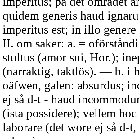
imperitus; på det området är
quidem generis haud ignaru
imperitus est; in illo gener
II. om saker: a. = oförståndi
stultus (amor sui, Hor.); ine
(narraktig, taktlös). — b. i
oäfwen, galen: absurdus; 
ej så d-t - haud incommodum
(ista possidere); vellem hoc
laborare (det wore ej så d-t