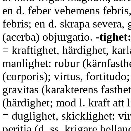
en d. feber vehemens febri
febris; en d. skrapa severa, 
(acerba) objurgatio.
-tighet
= kraftighet, härdighet, kar
manlighet: robur (kärnfasthe
(corporis); virtus, fortitudo;
gravitas (karakterens fasthet
(härdighet; mod l. kraft att 
= duglighet, skicklighet: virt
peritia (d. ss. krigare belland