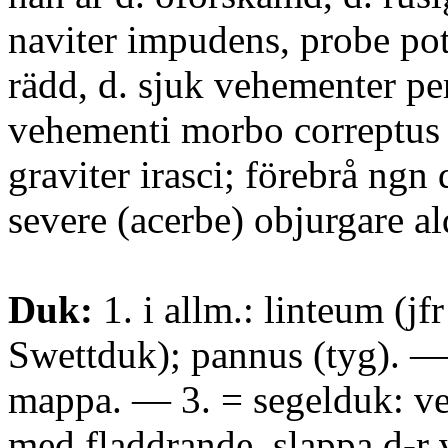
naviter impudens, probe potu
rädd, d. sjuk vehementer pe
vehementi morbo correptus 
graviter irasci; förebrå ngn d
severe (acerbe) objurgare a
Duk:
1. i allm.: linteum (jf
Swettduk); pannus (tyg). —
mappa. — 3. = segelduk: ve
med fladdrande, slappa d-r v