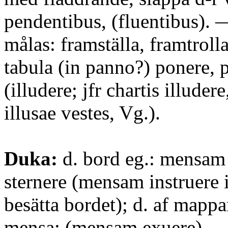
pendentibus, (fluentibus).
målas: framställa, framtroll
tabula (in panno?) ponere, 
(illudere; jfr chartis illuder
illusae vestes, Vg.).
Duka:
d. bord eg.: mensam 
sternere (mensam instruere i
besätta bordet); d. af mappa
mensa; (mensam exuere).