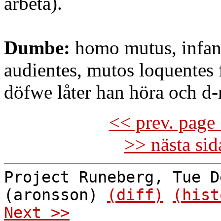
arbeta).
Dumbe:
homo mutus, infan
audientes, mutos loquentes f
döfwe låter han höra och d-r
<< prev. page 
>> nästa si
Project Runeberg, Tue D
(aronsson)
(diff)
(hist
Next >>