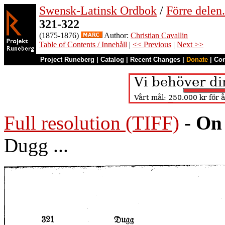
Swensk-Latinsk Ordbok
/
Förre dele
321-322
(1875-1876)
Author:
Christian Cavallin
Table of Contents / Innehåll
|
<< Previous
|
Next >>
Project Runeberg
|
Catalog
|
Recent Changes
|
Donate
|
Co
Full resolution (TIFF)
-
On 
Dugg ...