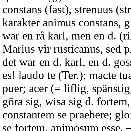
constans (fast), strenuus (st
karakter animus constans, g
war en rå karl, men en d. (ri
Marius vir rusticanus, sed pl
det war en d. karl, en d. gos
es! laudo te (Ter.); macte tua
puer; acer (= liflig, spänstig
göra sig, wisa sig d. fortem
constantem se praebere; glor
se fortem, animosum esse. 