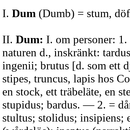
I.
Dum
(Dumb) = stum, döf
II.
Dum:
I. om personer: 1. 
naturen d., inskränkt: tardus
ingenii; brutus [d. som ett dj
stipes, truncus, lapis hos 
en stock, ett träbeläte, en st
stupidus; bardus. — 2. = dår
stultus; stolidus; insipiens;