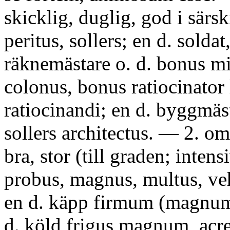
skicklig, duglig, god i särs
peritus, sollers; en d. soldat
räknemästare o. d. bonus mi
colonus, bonus ratiocinator 
ratiocinandi; en d. byggmäs
sollers architectus. — 2. om
bra, stor (till graden; intens
probus, magnus, multus, ve
en d. käpp firmum (magnum
d. köld frigus magnum, acr