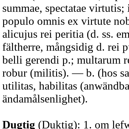
summae, spectatae virtutis;
populo omnis ex virtute nobi
alicujus rei peritia (d. ss. 
fältherre, mångsidig d. rei 
belli gerendi p.; multarum r
robur (militis). — b. (hos sa
utilitas, habilitas (anwändba
ändamålsenlighet).
Dugtig
(Duktig): 1. om lef