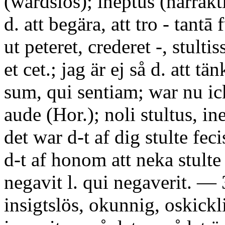
(wårdslös); ineptus (narrak
d. att begära, att tro - tantā f
ut peteret, crederet -, stulti
et cet.; jag är ej så d. att tä
sum, qui sentiam; war nu ic
aude (Hor.); noli stultus, in
det war d-t af dig stulte feci
d-t af honom att neka stulte
negavit l. qui negaverit. — 
insigtslös, okunnig, oskickl