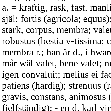
a. = kraftig, rask, fast, manl
själ: fortis (agricola; equus)
stark, corpus, membra; vale
robustus (bestia v-tissima; 
membra r.; han är d., i hwa
mår wäl valet, bene valet; n
igen convaluit; melius ei fa
patiens (härdig); strenuus (
gravis, constans, animosus (
fjelfständig); - en d. karl vir