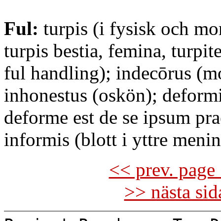
Ful:
turpis (i fysisk och mo
turpis bestia, femina, turpit
ful handling); indecōrus (mo
inhonestus (oskön); deformi
deforme est de se ipsum pra
informis (blott i yttre men
<< prev. page 
>> nästa si