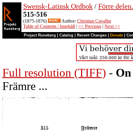
Swensk-Latinsk Ordbok
/
Förre dele
515-516
(1875-1876)
Author:
Christian Cavallin
Table of Contents / Innehåll
|
<< Previous
|
Next >>
Project Runeberg
|
Catalog
|
Recent Changes
|
Donate
|
Co
Full resolution (TIFF)
-
On 
Främre ...