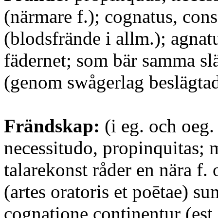
(närmare f.); cognatus, con
(blodsfrände i allm.); agnat
fädernet; som bär samma slä
(genom swågerlag beslägtad
Frändskap:
(i eg. och oeg.
necessitudo, propinquitas; 
talarekonst råder en nära f. 
(artes oratoris et poētae) s
cognatione continentur (est 