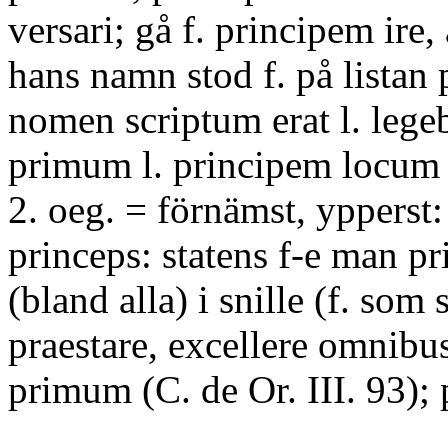
versari; gå f. principem ire
hans namn stod f. på listan 
nomen scriptum erat l. legeba
primum l. principem locum
2. oeg. = förnämst, ypperst:
princeps: statens f-e man pri
(bland alla) i snille (f. som 
praestare, excellere omnibus
primum (C. de Or. III. 93); 