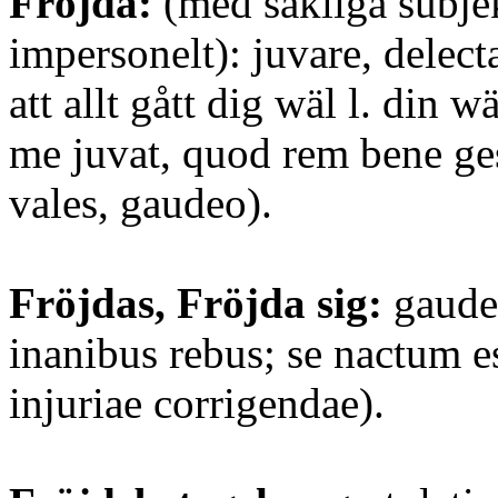
Fröjda:
(med sakliga subjek
impersonelt): juvare, delecta
att allt gått dig wäl l. din 
me juvat, quod rem bene gess
vales, gaudeo).
Fröjdas, Fröjda sig:
gauder
inanibus rebus; se nactum 
injuriae corrigendae).