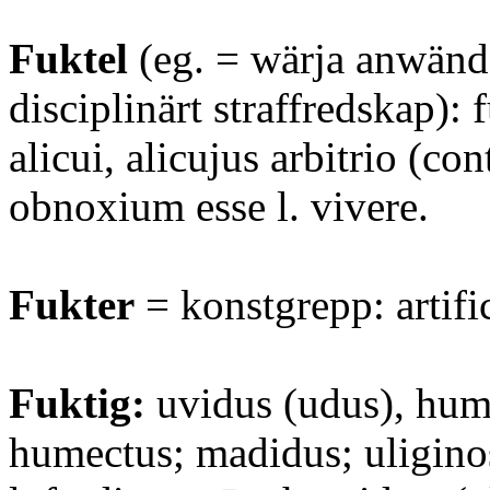
Fuktel
(eg. = wärja anwänd 
disciplinärt straffredskap): f
alicui, alicujus arbitrio (co
obnoxium esse l. vivere.
Fukter
= konstgrepp: artific
Fuktig:
uvidus (udus), hum
humectus; madidus; uliginos