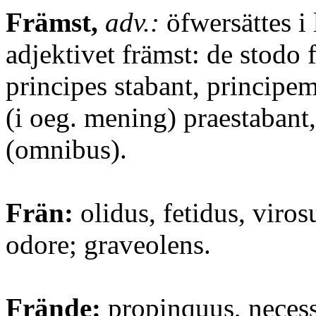
Främst,
adv.:
öfwersättes i l
adjektivet främst: de stodo f
principes stabant, principe
(i oeg. mening) praestabant,
(omnibus).
Frän:
olidus, fetidus, viros
odore; graveolens.
Frände:
propinquus, necess