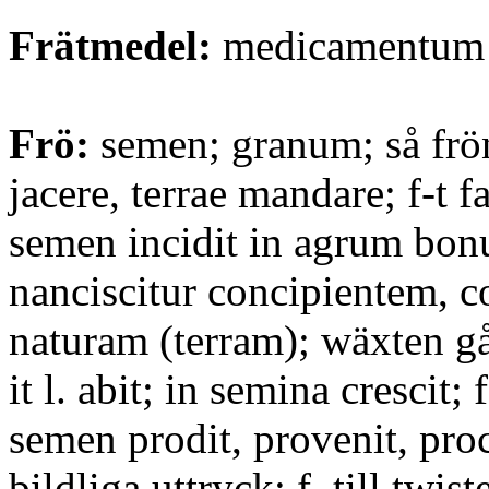
Frätmedel:
medicamentum 
Frö:
semen; granum; så frö
jacere, terrae mandare; f-t fa
semen incidit in agrum bo
nanciscitur concipientem,
naturam (terram); wäxten gå
it l. abit; in semina crescit; 
semen prodit, provenit, proce
bildliga uttryck: f. till twi