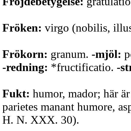
Fröjdebetygelse:
gratulatio;
Fröken:
virgo (nobilis, illus
Frökorn:
granum.
-mjöl:
p
-redning:
*fructificatio.
-s
Fukt:
humor, mador; här är 
parietes manant humore, as
H. N. XXX. 30).