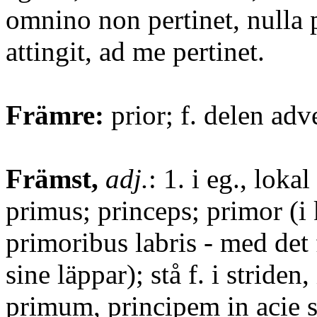
omnino non pertinet, nulla 
attingit, ad me pertinet.
Främre:
prior; f. delen adv
Främst,
adj.
: 1. i eg., loka
primus; princeps; primor (i k
primoribus labris - med det f
sine läppar); stå f. i striden,
primum, principem in acie st