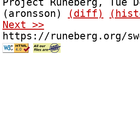
Project Runeberg, Tue D
(aronsson)
(diff)
(hist
Next >>
https://runeberg.org/sw