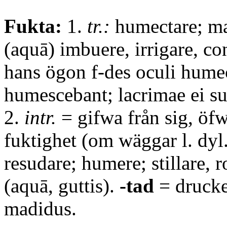
Fukta:
1.
tr.:
humectare; ma
(aquā) imbuere, irrigare, co
hans ögon f-des oculi hume
humescebant; lacrimae ei s
2.
intr.
= gifwa från sig, öfw
fuktighet (om wäggar l. dyl.
resudare; humere; stillare, 
(aquā, guttis).
-tad
= drucke
madidus.