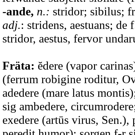
-ande,
n.:
stridor; sibilus; 
adj.
: stridens, aestuans; de 
stridor, aestus, fervor unda
Fräta:
ĕdere (vapor carinas
(ferrum robigine roditur, Ov.
adedere (mare latus montis)
sig ambedere, circumrodere;
exedere (artūs virus, Sen.),
peredit humor); sorgen f-r s