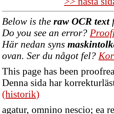
>> nästa si
Below is the
raw OCR text
f
Do you see an error?
Proof
Här nedan syns
maskintolk
ovan. Ser du något fel?
Kor
This page has been proofre
Denna sida har korrekturläs
(historik)
agatur, omnino nescio; ea r