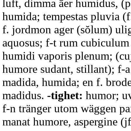
luft, dimma āer humidus, (p
humida; tempestas pluvia (f
f. jordmon ager (sŏlum) uli
aquosus; f-t rum cubiculu
humidi vaporis plenum; (cuj
humore sudant, stillant); f-a
madida, humida; en f. brod
madidus.
-tighet:
humor; uvo
f-n tränger utom wäggen par
manat humore, aspergine (jf