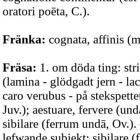
oratori poēta, C.).
Fränka:
cognata, affinis (m
Fräsa:
1. om döda ting: str
(lamina - glödgadt jern - lac
caro verubus - på stekspettet
Juv.); aestuare, fervere (und
sibilare (ferrum undā, Ov.)
lefwande subjekt: sibilare (f