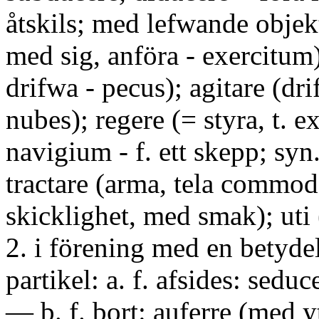
åtskils; med lefwande objek
med sig, anföra - exercitum)
drifwa - pecus); agitare (dr
nubes); regere (= styra, t. e
navigium - f. ett skepp; syn
tractare (arma, tela commo
skicklighet, med smak); uti 
2. i förening med en betyde
partikel: a. f. afsides: sed
— b. f. bort: auferre (med yt