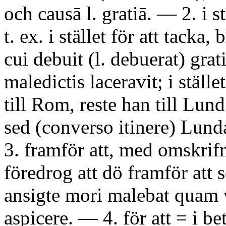
och causā l. gratiā. — 2. i stä
t. ex. i stället för att tacka,
cui debuit (l. debuerat) gra
maledictis laceravit; i stället
till Rom, reste han till Lu
sed (converso itinere) Lund
3. framför att, med omskrifn
föredrog att dö framför att 
ansigte mori malebat quam 
aspicere. — 4. för att = i bet