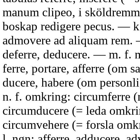
manum clipeo, i sköldremme
boskap redigere pecus. — k. 
admovere ad aliquam rem. —
deferre, deducere. — m. f. 
ferre, portare, afferre (om 
ducere, habere (om personl
n. f. omkring: circumferre (
circumducere (= leda omkri
circumvehere (= forsla omkri
l. ngn: afferre, adducere, ad