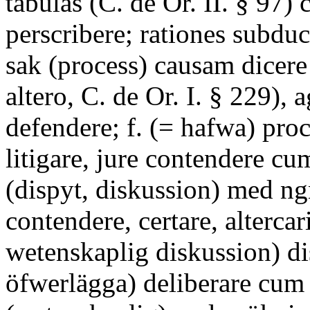
tabulas (C. de Or. II. § 97) 
perscribere; rationes subduc
sak (process) causam dicere 
altero, C. de Or. I. § 229), a
defendere; f. (= hafwa) pro
litigare, jure contendere cum
(dispyt, diskussion) med ng
contendere, certare, altercar
wetenskaplig diskussion) dis
öfwerlägga) deliberare cum 