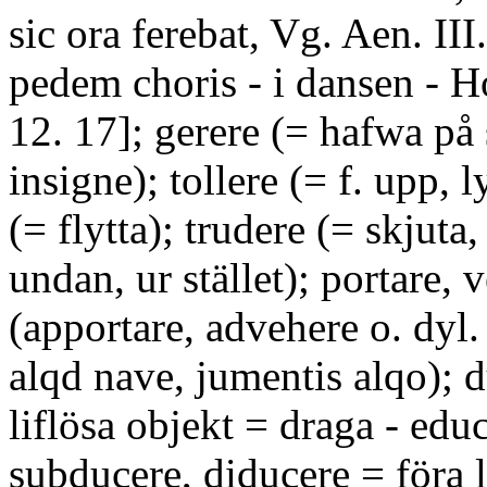
sic ora ferebat, Vg. Aen. III
pedem choris - i dansen - Ho
12. 17]; gerere (= hafwa på 
insigne); tollere (= f. upp, 
(= flytta); trudere (= skjuta,
undan, ur stället); portare, 
(apportare, advehere o. dyl. 
alqd nave, jumentis alqo); 
liflösa objekt = draga - educ
subducere, diducere = föra l