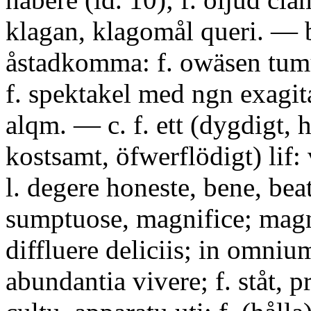
klagan, klagomål queri. — b. 
åstadkomma: f. owäsen tumu
f. spektakel med ngn exagita
alqm. — c. f. ett (dygdigt, h
kostsamt, öfwerflödigt) lif:
l. degere honeste, bene, bea
sumptuose, magnifice; magn
diffluere deliciis; in omni
abundantia vivere; f. ståt, 