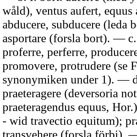
wåld), ventus aufert, equus 
abducere, subducere (leda b
asportare (forsla bort). — c.
proferre, perferre, producer
promovere, protrudere (se 
synonymiken under 1). — d. 
praeteragere (deversoria no
praeteragendus equus, Hor.
- wid travectio equitum); pr
transvehere (forsla förbi). 