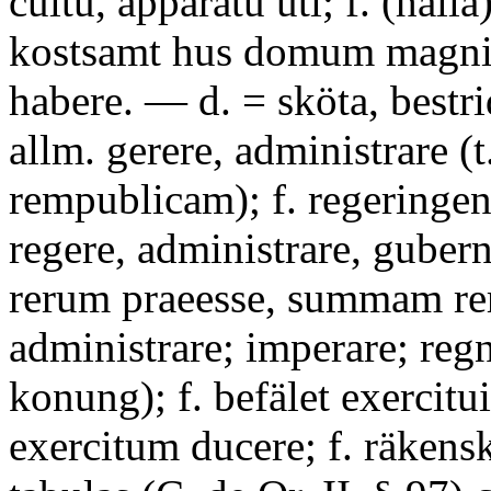
cultu, apparatu uti; f. (hålla)
kostsamt hus domum magnif
habere. — d. = sköta, bestri
allm. gerere, administrare (t
rempublicam); f. regeringe
regere, administrare, gube
rerum praeesse, summam r
administrare; imperare; regn
konung); f. befälet exercitu
exercitum ducere; f. räkensk