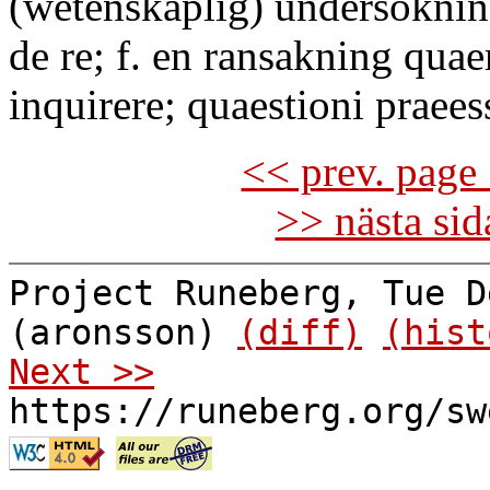
(wetenskaplig) undersöknin
de re; f. en ransakning quae
inquirere; quaestioni praees
<< prev. page 
>> nästa si
Project Runeberg, Tue D
(aronsson)
(diff)
(hist
Next >>
https://runeberg.org/sw