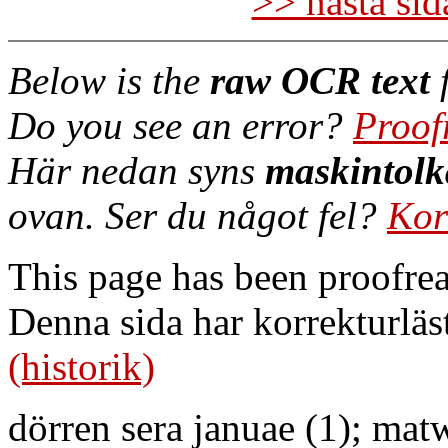
>> nästa si
Below is the
raw OCR text
f
Do you see an error?
Proof
Här nedan syns
maskintolk
ovan. Ser du något fel?
Kor
This page has been proofre
Denna sida har korrekturläs
(historik)
dörren sera januae (1); matw