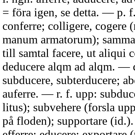
= föra igen, se detta. — p. f
conferre; colligere, cogere (r
manum armatorum); samman
till samtal facere, ut aliqui
deducere alqm ad alqm. — q
subducere, subterducere; ab
auferre. — r. f. upp: subduc
litus); subvehere (forsla upp
på floden); supportare (id.).
efferre; educere; exportare (