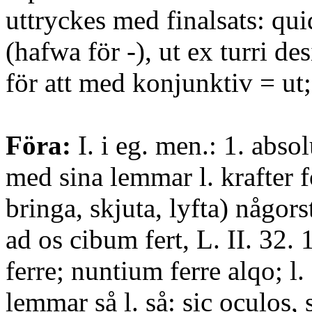
uttryckes med finalsats: qui
(hafwa för -), ut ex turri de
för att med konjunktiv = ut;
Föra:
I. i eg. men.: 1. absol
med sina lemmar l. krafter fö
bringa, skjuta, lyfta) någor
ad os cibum fert, L. II. 32.
ferre; nuntium ferre alqo; l.
lemmar så l. så: sic oculos, 