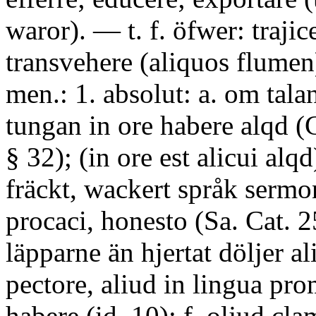
waror). — t. f. öfwer: trajic
transvehere (aliquos flumen)
men.: 1. absolut: a. om talan
tungan in ore habere alqd (C
§ 32); (in ore est alicui alqd)
fräckt, wackert språk sermo
procaci, honesto (Sa. Cat. 2
läpparne än hjertat döljer a
pectore, aliud in lingua p
habere (id. 10); f. oljud clam