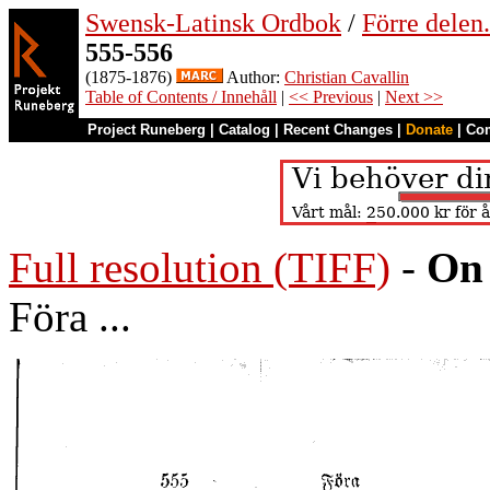
Swensk-Latinsk Ordbok
/
Förre dele
555-556
(1875-1876)
Author:
Christian Cavallin
Table of Contents / Innehåll
|
<< Previous
|
Next >>
Project Runeberg
|
Catalog
|
Recent Changes
|
Donate
|
Co
Full resolution (TIFF)
-
On 
Föra ...