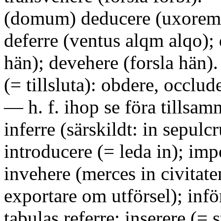
(domum) deducere (uxorem).
deferre (ventus alqm alqo);
hän); devehere (forsla hän).
(= tillsluta): obdere, occlud
— h. f. ihop se föra tillsamm
inferre (särskildt: in sepulc
introducere (= leda in); imp
invehere (merces in civitat
exportare om utförsel); infö
tabulas referre; inserere (= s