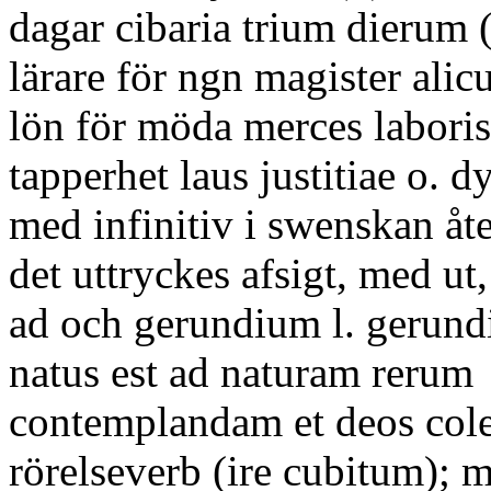
dagar cibaria trium dierum (j
lärare för ngn magister alicu
lön för möda merces laboris
tapperhet laus justitiae o. d
med infinitiv i swenskan åte
det uttryckes afsigt, med ut
ad och gerundium l. gerun
natus est ad naturam rerum
contemplandam et deos col
rörelseverb (ire cubitum); 