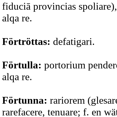
fiduciā provincias spoliare),
alqa re.
Förtröttas:
defatigari.
Förtulla:
portorium pendere
alqa re.
Förtunna:
rariorem (glesar
rarefacere, tenuare; f. en wä