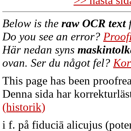
>> nästa si
Below is the
raw OCR text
f
Do you see an error?
Proof
Här nedan syns
maskintolk
ovan. Ser du något fel?
Kor
This page has been proofre
Denna sida har korrekturläs
(historik)
i f. på fiduciā alicujus (pote