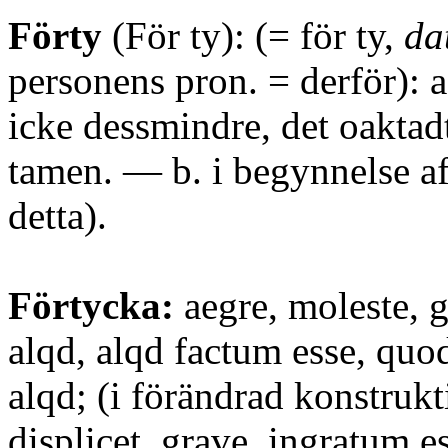
Förty
(För ty): (= för ty,
da
personens pron. = derför): a
icke dessmindre, det oaktad
tamen. — b. i begynnelse af 
detta).
Förtycka:
aegre, moleste, g
alqd, alqd factum esse, quo
alqd; (i förändrad konstrukt
displicet, grave, ingratum est