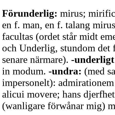
Förunderlig:
mirus; mirifi
en f. man, en f. talang mir
facultas (ordet står midt e
och Underlig, stundom det 
senare närmare).
-underligt
in modum.
-undra:
(med sak
impersonelt): admirationem 
alicui movere; hans djerfhet
(wanligare förwånar mig) mi