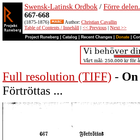
Swensk-Latinsk Ordbok
/
Förre dele
667-668
(1875-1876)
Author:
Christian Cavallin
Table of Contents / Innehåll
|
<< Previous
|
Next >>
Project Runeberg
|
Catalog
|
Recent Changes
|
Donate
|
Co
Full resolution (TIFF)
-
On 
Förtröttas ...