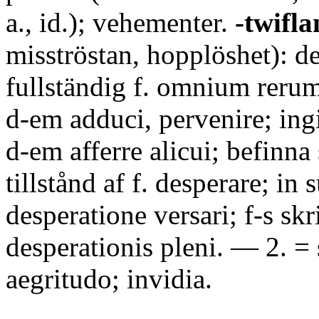
a., id.); vehementer.
-twifla
misströstan, hopplöshet): de
fullständig f. omnium rerum d
d-em adduci, pervenire; ing
d-em afferre alicui; befinna s
tillstånd af f. desperare; i
desperatione versari; f-s sk
desperationis pleni. — 2. = 
aegritudo; invidia.