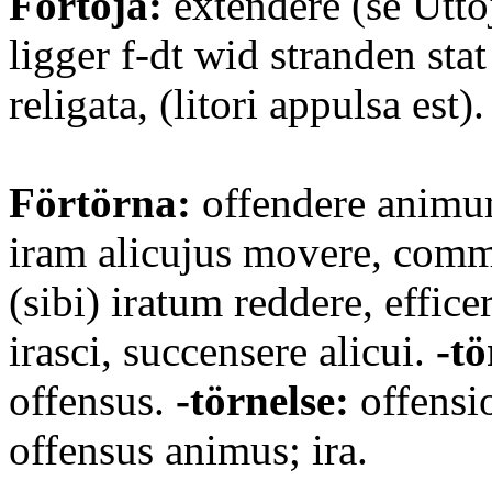
Förtöja:
extendere (se Uttöj
ligger f-dt wid stranden stat
religata, (litori appulsa est).
Förtörna:
offendere animum
iram alicujus movere, com
(sibi) iratum reddere, effice
irasci, succensere alicui.
-t
offensus.
-törnelse:
offensi
offensus animus; ira.