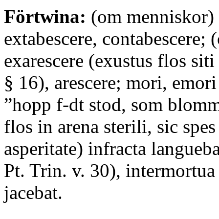
Förtwina:
(om menniskor) 
extabescere, contabescere; 
exarescere (exustus flos siti
§ 16), arescere; mori, emori
”hopp f-dt stod, som blomm
flos in arena sterili, sic spe
asperitate) infracta langueba
Pt. Trin. v. 30), intermortu
jacebat.