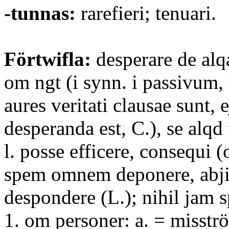
-tunnas:
rarefieri; tenuari.
Förtwifla:
desperare de alqa
om ngt (i synn. i passivum, 
aures veritati clausae sunt, 
desperanda est, C.), se alqd
l. posse efficere, consequi
spem omnem deponere, abji
despondere (L.); nihil jam 
1. om personer: a. = misströ