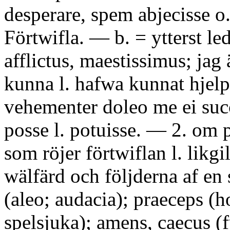
desperare, spem abjecisse o. 
Förtwifla. — b. = ytterst le
afflictus, maestissimus; jag ä
kunna l. hafwa kunnat hje
vehementer doleo me ei suc
posse l. potuisse. — 2. om p
som röjer förtwiflan l. likgi
wälfärd och följderna af en 
(aleo; audacia); praeceps (
spelsjuka); amens, caecus (f