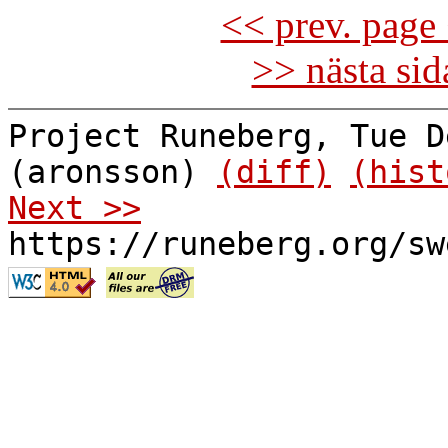
<< prev. page 
>> nästa si
Project Runeberg, Tue D
(aronsson)
(diff)
(hist
Next >>
https://runeberg.org/sw