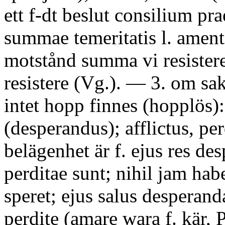
ett f-dt beslut consilium pra
summae temeritatis l. amenti
motstånd summa vi resister
resistere (Vg.). — 3. om s
intet hopp finnes (hopplös):
(desperandus); afflictus, pe
belägenhet är f. ejus res desp
perditae sunt; nihil jam hab
speret; ejus salus desperand
perdite (amare wara f. kär, P