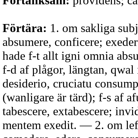
Förtänksam:
providens; ca
Förtära:
1. om sakliga sub
absumere, conficere; exeder
hade f-t allt igni omnia abs
f-d af plågor, längtan, qwal
desiderio, cruciatu consump
(wanligare är tärd); f-s af a
tabescere, extabescere; invi
mentem exedit. — 2. om le