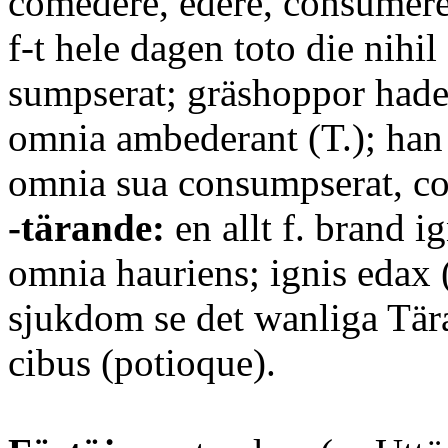
comedere, edere, consumere
f-t hele dagen toto die nihil 
sumpserat; gräshoppor hade f
omnia ambederant (T.); han h
omnia sua consumpserat, c
-tärande:
en allt f. brand i
omnia hauriens; ignis edax (
sjukdom se det wanliga Tä
cibus (potioque).