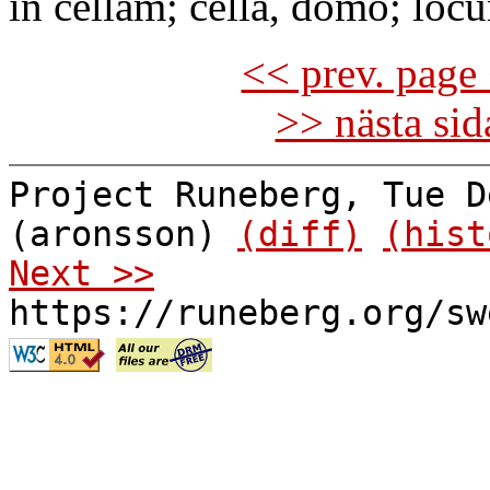
in cellam; cellā, domo; locu
<< prev. page 
>> nästa si
Project Runeberg, Tue D
(aronsson)
(diff)
(hist
Next >>
https://runeberg.org/sw