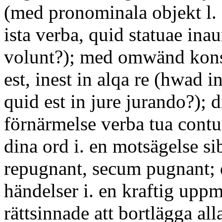
(med pronominala objekt l. 
ista verba, quid statuae inau
volunt?); med omwänd kons
est, inest in alqa re (hwad 
quid est in jure jurando?); d
förnärmelse verba tua cont
dina ord i. en motsägelse si
repugnant, secum pugnant; d
händelser i. en kraftig uppma
rättsinnade att bortlägga alla