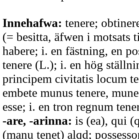
Innehafwa:
tenere; obtiner
(= besitta, äfwen i motsats ti
habere; i. en fästning, en p
tenere (L.); i. en hög ställn
principem civitatis locum ten
embete munus tenere, mune
esse; i. en tron regnum tene
-are, -arinna:
is (ea), qui (
(manu tenet) alqd; possessor