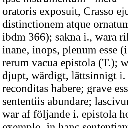
oratoris exposuit, Crasso ej
distinctionem atque ornatum 
ibdm 366); sakna i., wara ri
inane, inops, plenum esse (i
rerum vacua epistola (T.); w
djupt, wärdigt, lättsinnigt i.
reconditas habere; grave es
sententiis abundare; lasciv
war af följande i. epistola h
exemplo, in hanc sententiam 