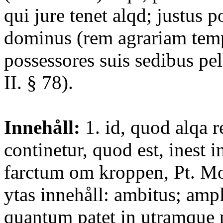
qui jure tenet alqd; justus p
dominus (rem agrariam temp
possessores suis sedibus pel
II. § 78).
Innehåll:
1. id, quod alqa r
continetur, quod est, inest in
farctum om kroppen, Pt. Mo
ytas innehåll: ambitus; ampl
quantum patet in utramque 