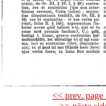
<< prev. page 
>> nästa si