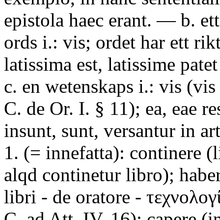
epistola haec erant. — b. et
ords i.: vis; ordet har ett ri
latissima est, latissime pate
c. en wetenskaps i.: vis (vis
C. de Or. I. § 11); ea, eae re
insunt, sunt, versantur in ar
1. (= innefatta): continere (l
alqd continetur libro); haber
libri - de oratore - τεχνολο
C. ad Att. IV. 16); capere (i