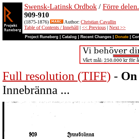
Swensk-Latinsk Ordbok
/
Förre dele
909-910
(1875-1876)
Author:
Christian Cavallin
Table of Contents / Innehåll
|
<< Previous
|
Next >>
Project Runeberg
|
Catalog
|
Recent Changes
|
Donate
|
Co
Full resolution (TIFF)
-
On 
Innebränna ...