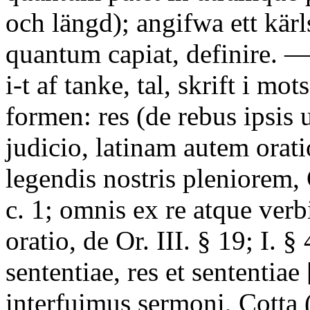
och längd); angifwa ett kärl
quantum capiat, definire. — 3
i-t af tanke, tal, skrift i mots
formen: res (de rebus ipsis 
judicio, latinam autem orati
legendis nostris pleniorem, 
c. 1; omnis ex re atque verb
oratio, de Or. III. § 19; I. § 
sententiae, res et sententiae
interfuimus sermoni, Cotta 