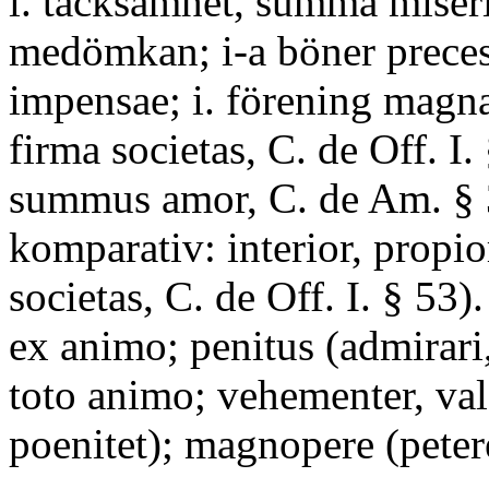
i. tacksamhet, summa miseri
medömkan; i-a böner prece
impensae; i. förening magna,
firma societas, C. de Off. I. 
summus amor, C. de Am. § 
komparativ: interior, propio
societas, C. de Off. I. § 53)
ex animo; penitus (admirari,
toto animo; vehementer, va
poenitet); magnopere (peter