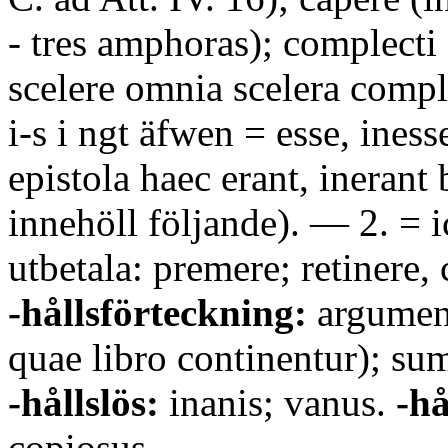
- tres amphoras); complecti
scelere omnia scelera compl
i-s i ngt äfwen = esse, inesse
epistola haec erant, inerant
innehöll följande). — 2. = i
utbetala: premere; retinere, 
-hållsförteckning:
argumen
quae libro continentur); s
-hållslös:
inanis; vanus.
-hå
copiosus.