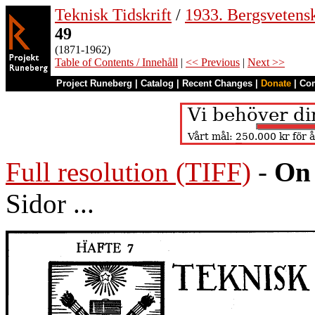
Teknisk Tidskrift
/
1933. Bergsvetens
49
(1871-1962)
Table of Contents / Innehåll
|
<< Previous
|
Next >>
Project Runeberg
|
Catalog
|
Recent Changes
|
Donate
|
Co
Full resolution (TIFF)
-
On 
Sidor ...