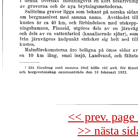
<< prev. page 
>> nästa si