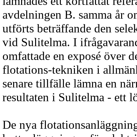
lämnades ett kortfattat refer
avdelningen B. samma år om
utförts beträffande den sele
vid Sulitelma. I ifrågavara
omfattade en exposé över 
flotations-tekniken i allmänhe
senare tillfälle lämna en n
resultaten i Sulitelma - ett 
De nya flotationsanläggnin