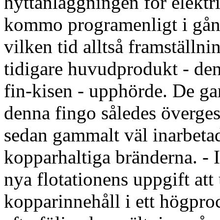
hyttanläggningen för elektr
kommo programenligt i gång
vilken tid alltså framställn
tidigare huvudprodukt - den
fin-kisen - upphörde. De g
denna fingo således överge
sedan gammalt väl inarbet
kopparhaltiga bränderna. - I
nya flotationens uppgift at
kopparinnehåll i ett högproc