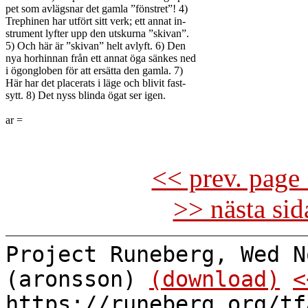
pet som avlägsnar det gamla ”fönstret”! 4)

Trephinen har utfört sitt verk; ett annat in-

strument lyfter upp den utskurna ”skivan”.

5) Och här är ”skivan” helt avlyft. 6) Den

nya horhinnan från ett annat öga sänkes ned

i ögongloben för att ersätta den gamla. 7)

Här har det placerats i läge och blivit fast-

sytt. 8) Det nyss blinda ögat ser igen.

ar =

<< prev. page 
>> nästa si
Project Runeberg, Wed N
(aronsson)
(download)
<
https://runeberg.org/tf