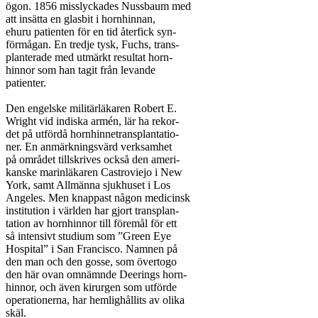
ögon. 1856 misslyckades Nussbaum med

att insätta en glasbit i hornhinnan,

ehuru patienten för en tid återfick syn-

förmågan. En tredje tysk, Fuchs, trans-

planterade med utmärkt resultat horn-

hinnor som han tagit från levande

patienter.

Den engelske militärläkaren Robert E.

Wright vid indiska armén, lär ha rekor-

det på utfördå hornhinnetransplantatio-

ner. En anmärkningsvärd verksamhet

på området tillskrives också den ameri-

kanske marinläkaren Castroviejo i New

York, samt Allmänna sjukhuset i Los

Angeles. Men knappast någon medicinsk

institution i världen har gjort transplan-

tation av hornhinnor till föremål för ett

så intensivt studium som ”Green Eye

Hospital” i San Francisco. Namnen på

den man och den gosse, som övertogo

den här ovan omnämnde Deerings horn-

hinnor, och även kirurgen som utförde

operationerna, har hemlighållits av olika

skäl.
