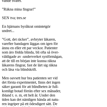
vande svaret.

”Räkna mina fingrar!”

SEN tva; tres.se

En hjärnans byråkrat omintetgör

undret...

”Gott, det räcker”, avbryter läkaren,

varefter bandagen läggas om igen för

ännu en eller ett par veckor. Patienter

som äro födda blinda, bli ofta så över-

väldigade av -underverket synförmågan,

att de till en början inte kunna räkna

läkarens fingrar, fast de lärt sig räkna

och läsa via blindskrift.

Men oavsett hur bra patienten ser vid

det första experimentet, finns det ingen

säker garanti för att blindheten är full-

komligt botad förrän efter sex månader,

ibland t. o. m, ett helt år. Under den

tiden kan det nämligen hända att natu-

ren ingriper på ett ödesdigert sätt. De
