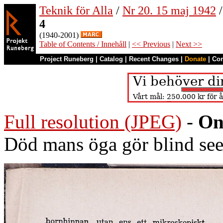
Teknik för Alla
/
Nr 20. 15 maj 1942
/
4
(1940-2001)
Table of Contents / Innehåll
|
<< Previous
|
Next >>
Project Runeberg
|
Catalog
|
Recent Changes
|
Donate
|
Co
Full resolution (JPEG)
-
On
Död mans öga gör blind se