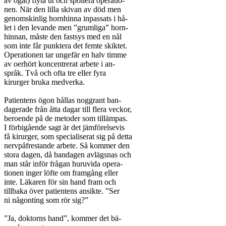
av ögat) flyta ut och spoliera operatio-

nen. När den lilla skivan av död men

genomskinlig hornhinna inpassats i hå-

let i den levande men ”grumliga” horn-

hinnan, måste den fastsys med en nål

som inte får punktera det femte skiktet.

Operationen tar ungefär en halv timme

av oerhört koncentrerat arbete i an-

språk. Två och ofta tre eller fyra

kirurger bruka medverka.

Patientens ögon hållas noggrant ban-

dagerade från åtta dagar till flera veckor,

beroende på de metoder som tillämpas.

I förbigående sagt är det jämförelsevis

få kirurger, som specialiserat sig på detta

nervpåfrestande arbete. Så kommer den

stora dagen, då bandagen avlägsnas och

man står inför frågan huruvida opera-

tionen inger löfte om framgång eller

inte. Läkaren för sin hand fram och

tillbaka över patientens ansikte. ”Ser

ni någonting som rör sig?”

”Ja, doktorns hand”, kommer det bä-
