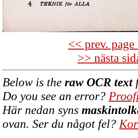
<< prev. page 
>> nästa si
Below is the
raw OCR text
f
Do you see an error?
Proof
Här nedan syns
maskintolk
ovan. Ser du något fel?
Kor