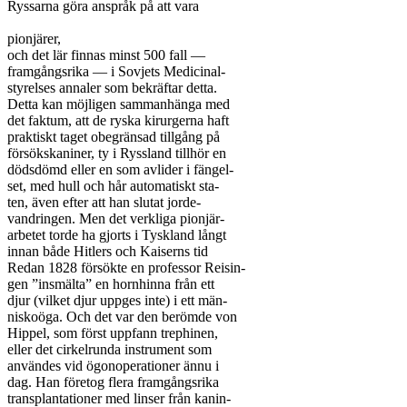
Ryssarna göra anspråk på att vara

pionjärer,

och det lär finnas minst 500 fall —

framgångsrika — i Sovjets Medicinal-

styrelses annaler som bekräftar detta.

Detta kan möjligen sammanhänga med

det faktum, att de ryska kirurgerna haft

praktiskt taget obegränsad tillgång på

försökskaniner, ty i Ryssland tillhör en

dödsdömd eller en som avlider i fängel-

set, med hull och hår automatiskt sta-

ten, även efter att han slutat jorde-

vandringen. Men det verkliga pionjär-

arbetet torde ha gjorts i Tyskland långt

innan både Hitlers och Kaiserns tid

Redan 1828 försökte en professor Reisin-

gen ”insmälta” en hornhinna från ett

djur (vilket djur uppges inte) i ett män-

niskoöga. Och det var den berömde von

Hippel, som först uppfann trephinen,

eller det cirkelrunda instrument som

användes vid ögonoperationer ännu i

dag. Han företog flera framgångsrika

transplantationer med linser från kanin-
