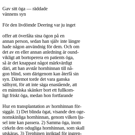
Gav sitt öga — räddade

vännens syn

För den livdömde Deering var ju inget

offer att överlåta sina ögon på en

annan person, sedan han själv inte längre

hade någon användnig för dem. Och om

det av en eller annan anledning är ound-

vikligt att bortoperera en patients öga,

så är det knappast något märkvärdigt

däri, att han avstår hornhinnan till nå-

gon blind, som därigenom kan återfå sin

syn. Däremot torde det vara ganska

sällsynt, för att inte säga enastående, att

en människa skänker bort ett fullkom-

ligt friskt öga, medan hon fortfarande

Hur en transplantation av hornhinnan för-

siggår. 1) Det blinda ögat, visande den oge-

nomskinliga hornhinnan, genom vilken lju-

sel inte kan passera. 2) Samma öga, inom

cirkeln den odugliga hornhinnan, som skall

utskäras. 3) Trephinen inriktad för ingrep-
