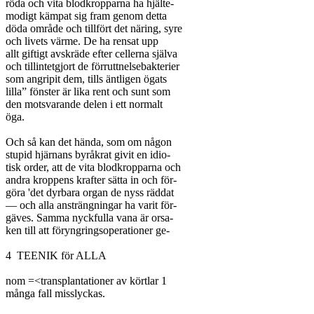
röda och vita blodkropparna ha hjälte-

modigt kämpat sig fram genom detta

döda område och tillfört det näring, syre

och livets värme. De ha rensat upp

allt giftigt avskräde efter cellerna själva

och tillintetgjort de förruttnelsebakterier

som angripit dem, tills äntligen ögats

lilla” fönster är lika rent och sunt som

den motsvarande delen i ett normalt

öga.

Och så kan det hända, som om någon

stupid hjärnans byråkrat givit en idio-

tisk order, att de vita blodkropparna och

andra kroppens krafter sätta in och för-

göra 'det dyrbara organ de nyss räddat

— och alla ansträngningar ha varit för-

gäves. Samma nyckfulla vana är orsa-

ken till att föryngringsoperationer ge-

4  TEENIK för ALLA

nom =<transplantationer av körtlar 1

många fall misslyckas.
