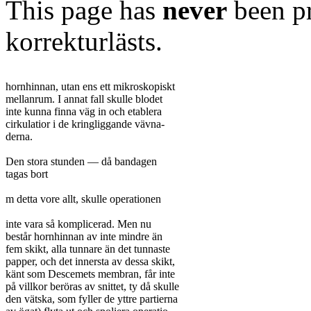
This page has
never
been pr
korrekturlästs.
hornhinnan, utan ens ett mikroskopiskt

mellanrum. I annat fall skulle blodet

inte kunna finna väg in och etablera

cirkulatior i de kringliggande vävna-

derna.

Den stora stunden — då bandagen

tagas bort

m detta vore allt, skulle operationen

inte vara så komplicerad. Men nu

består hornhinnan av inte mindre än

fem skikt, alla tunnare än det tunnaste

papper, och det innersta av dessa skikt,

känt som Descemets membran, får inte

på villkor beröras av snittet, ty då skulle

den vätska, som fyller de yttre partierna
