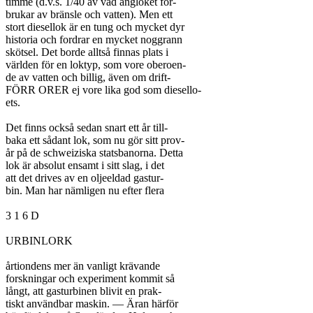
timme (d.v.s. 1/40 av vad ångloket för-

brukar av bränsle och vatten). Men ett

stort diesellok är en tung och mycket dyr

historia och fordrar en mycket noggrann

skötsel. Det borde alltså finnas plats i

världen för en loktyp, som vore oberoen-

de av vatten och billig, även om drift-

FÖRR ORER ej vore lika god som diesello-

ets.

Det finns också sedan snart ett år till-

baka ett sådant lok, som nu gör sitt prov-

år på de schweiziska statsbanorna. Detta

lok är absolut ensamt i sitt slag, i det

att det drives av en oljeeldad gastur-

bin. Man har nämligen nu efter flera

3 1 6 D

URBINLORK

årtiondens mer än vanligt krävande

forskningar och experiment kommit så

långt, att gasturbinen blivit en prak-

tiskt användbar maskin. — Äran härför
