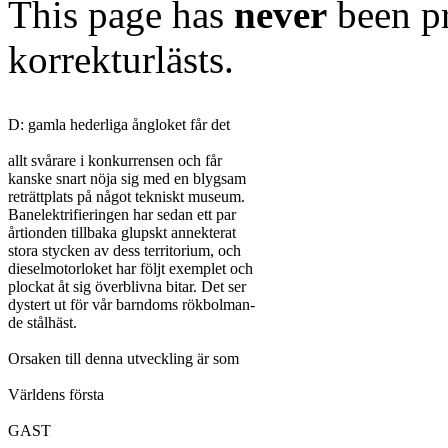
This page has
never
been pr
korrekturlästs.
D: gamla hederliga ångloket får det

allt svårare i konkurrensen och får

kanske snart nöja sig med en blygsam

reträttplats på något tekniskt museum.

Banelektrifieringen har sedan ett par

årtionden tillbaka glupskt annekterat

stora stycken av dess territorium, och

dieselmotorloket har följt exemplet och

plockat åt sig överblivna bitar. Det ser

dystert ut för vår barndoms rökbolman-

de stålhäst.

Orsaken till denna utveckling är som

Världens första

GAST
