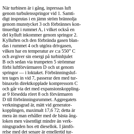
När turbinen är i gång, inpressas luft

genom turbulensspringor vid 1. Samti-

digt insprutas i en jämn ström brännolja

genom munstycket 3 och förbrännes kon-

tinuerligt i rummet A, i vilket också en

del kylluft inkommer genom springor 2.

Kylluften och den förbrända gasen blan-

das i rummet 4 och utgöra drivgasen,

vilken har en temperatur av c:a 550” C

och avgiver sin energi på turbinhjulet

B och sedan via trumpeten 5 strömmar

förbi luftförvärmaren D och ut genom

springor — i loktaket. Förbränningsluf-

ten tages in vid 7, passerar den med tur-

binaxeln direktkopplade kompressorn C

och går via det med expansionskoppling-

ar 9 försedda röret 8 och förvärmaren

D till förbränningsrummet. Aggregatets

verkningsgrad är, mätt vid generator-

kopplingen, maximalt 17,6 72; detta är

mera än man erhåller med de bästa ång-

loken men väsentligt mindre än verk-

ningsgraden hos ett diesellok. I jämfö-

relse med det senare är emellertid tur-
