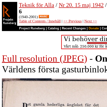
Teknik för Alla
/
Nr 20. 15 maj 1942
/
6
(1940-2001)
Table of Contents / Innehåll
|
<< Previous
|
Next >>
Project Runeberg
|
Catalog
|
Recent Changes
|
Donate
|
Co
Full resolution (JPEG)
-
On
Världens första gasturbinlok