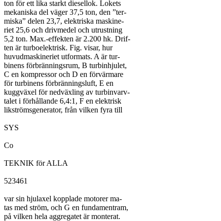
ton för ett lika starkt diesellok. Lokets

mekaniska del väger 37,5 ton, den ”ter-

miska” delen 23,7, elektriska maskine-

riet 25,6 och drivmedel och utrustning

5,2 ton. Max.-effekten är 2.200 hk. Drif-

ten är turboelektrisk. Fig. visar, hur

huvudmaskineriet utformats. A är tur-

binens förbränningsrum, B turbinhjulet,

C en kompressor och D en förvärmare

för turbinens förbränningsluft, E en

kuggväxel för nedväxling av turbinvarv-

talet i förhållande 6,4:1, F en elektrisk

likströmsgenerator, från vilken fyra till

SYS

Co

TEKNIK för ALLA

523461

var sin hjulaxel kopplade motorer ma-

tas med ström, och G en fundamentram,

på vilken hela aggregatet är monterat.
