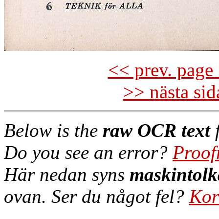
<< prev. page 
>> nästa si
Below is the
raw OCR text
f
Do you see an error?
Proof
Här nedan syns
maskintolk
ovan. Ser du något fel?
Kor