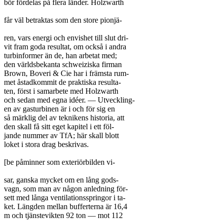
bör fördelas på flera länder. Holzwarth

får väl betraktas som den store pionjä-

ren, vars energi och envishet till slut dri-

vit fram goda resultat, om också i andra

turbinformer än de, han arbetat med;

den världsbekanta schweiziska firman

Brown, Boveri & Cie har i främsta rum-

met åstadkommit de praktiska resulta-

ten, först i samarbete med Holzwarth

och sedan med egna idéer. — Utveckling-

en av gasturbinen är i och för sig en

så märklig del av teknikens historia, att

den skall få sitt eget kapitel i ett föl-

jande nummer av TfA; här skall blott

loket i stora drag beskrivas.

[be påminner som exteriörbilden vi-

sar, ganska mycket om en lång gods-

vagn, som man av någon anledning för-

sett med långa ventilationsspringor i ta-

ket. Längden mellan bufferterna är 16,4

m och tjänstevikten 92 ton — mot 112
