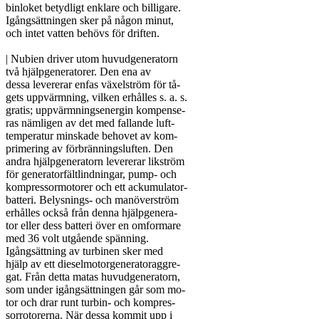
binloket betydligt enklare och billigare.

Igångsättningen sker på någon minut,

och intet vatten behövs för driften.

| Nubien driver utom huvudgeneratorn

två hjälpgeneratorer. Den ena av

dessa levererar enfas växelström för tå-

gets uppvärmning, vilken erhålles s. a. s.

gratis; uppvärmningsenergin kompense-

ras nämligen av det med fallande luft-

temperatur minskade behovet av kom-

primering av förbränningsluften. Den

andra hjälpgeneratorn levererar likström

för generatorfältlindningar, pump- och

kompressormotorer och ett ackumulator-

batteri. Belysnings- och manöverström

erhålles också från denna hjälpgenera-

tor eller dess batteri över en omformare

med 36 volt utgående spänning.

Igångsättning av turbinen sker med

hjälp av ett dieselmotorgeneratoraggre-

gat. Från detta matas huvudgeneratorn,

som under igångsättningen går som mo-

tor och drar runt turbin- och kompres-

sorrotorerna. När dessa kommit upp i
