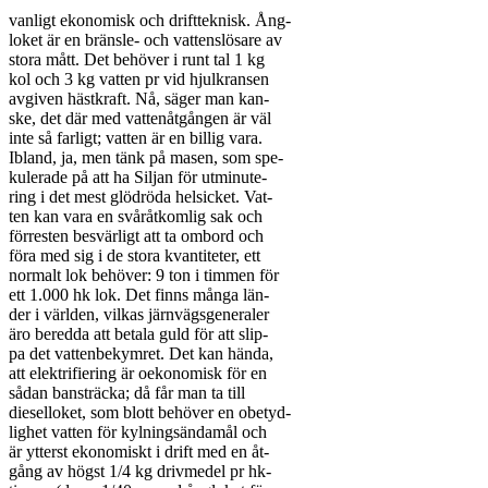
vanligt ekonomisk och driftteknisk. Ång-

loket är en bränsle- och vattenslösare av

stora mått. Det behöver i runt tal 1 kg

kol och 3 kg vatten pr vid hjulkransen

avgiven hästkraft. Nå, säger man kan-

ske, det där med vattenåtgången är väl

inte så farligt; vatten är en billig vara.

Ibland, ja, men tänk på masen, som spe-

kulerade på att ha Siljan för utminute-

ring i det mest glödröda helsicket. Vat-

ten kan vara en svåråtkomlig sak och

förresten besvärligt att ta ombord och

föra med sig i de stora kvantiteter, ett

normalt lok behöver: 9 ton i timmen för

ett 1.000 hk lok. Det finns många län-

der i världen, vilkas järnvägsgeneraler

äro beredda att betala guld för att slip-

pa det vattenbekymret. Det kan hända,

att elektrifiering är oekonomisk för en

sådan bansträcka; då får man ta till

dieselloket, som blott behöver en obetyd-

lighet vatten för kylningsändamål och

är ytterst ekonomiskt i drift med en åt-

gång av högst 1/4 kg drivmedel pr hk-
