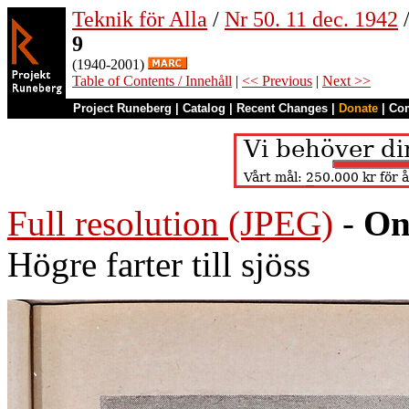
Teknik för Alla
/
Nr 50. 11 dec. 1942
9
(1940-2001)
Table of Contents / Innehåll
|
<< Previous
|
Next >>
Project Runeberg
|
Catalog
|
Recent Changes
|
Donate
|
Co
Full resolution (JPEG)
-
On
Högre farter till sjöss