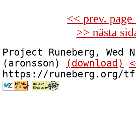
<< prev. page 
>> nästa si
Project Runeberg, Wed N
(aronsson)
(download)
<
https://runeberg.org/tf