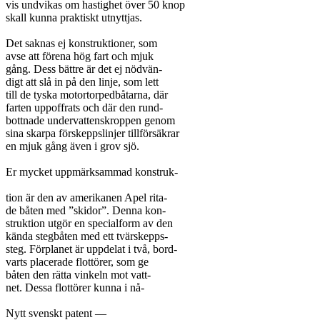
vis undvikas om hastighet över 50 knop

skall kunna praktiskt utnyttjas.

Det saknas ej konstruktioner, som

avse att förena hög fart och mjuk

gång. Dess bättre är det ej nödvän-

digt att slå in på den linje, som lett

till de tyska motortorpedbåtarna, där

farten uppoffrats och där den rund-

bottnade undervattenskroppen genom

sina skarpa förskeppslinjer tillförsäkrar

en mjuk gång även i grov sjö.

Er mycket uppmärksammad konstruk-

tion är den av amerikanen Apel rita-

de båten med ”skidor”. Denna kon-

struktion utgör en specialform av den

kända stegbåten med ett tvärskepps-

steg. Förplanet är uppdelat i två, bord-

varts placerade flottörer, som ge

båten den rätta vinkeln mot vatt-

net. Dessa flottörer kunna i nå-

Nytt svenskt patent —
