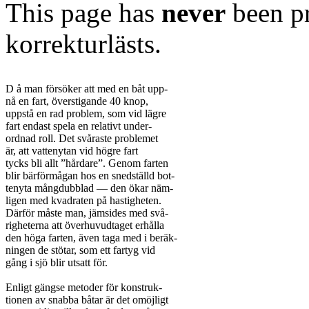
This page has
never
been pr
korrekturlästs.
D å man försöker att med en båt upp-

nå en fart, överstigande 40 knop,

uppstå en rad problem, som vid lägre

fart endast spela en relativt under-

ordnad roll. Det svåraste problemet

är, att vattenytan vid högre fart

tycks bli allt ”hårdare”. Genom farten

blir bärförmågan hos en snedställd bot-

tenyta mångdubblad — den ökar näm-

ligen med kvadraten på hastigheten.

Därför måste man, jämsides med svå-

righeterna att överhuvudtaget erhålla

den höga farten, även taga med i beräk-

ningen de stötar, som ett fartyg vid

gång i sjö blir utsatt för.

Enligt gängse metoder för konstruk-

tionen av snabba båtar är det omöjligt
