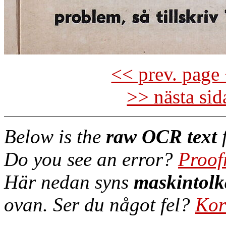
<< prev. page 
>> nästa si
Below is the
raw OCR text
f
Do you see an error?
Proof
Här nedan syns
maskintolk
ovan. Ser du något fel?
Kor