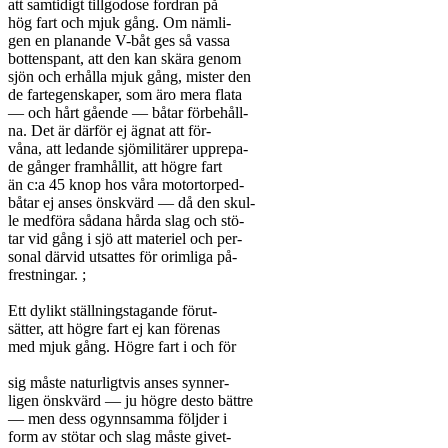
att samtidigt tillgodose fordran på

hög fart och mjuk gång. Om nämli-

gen en planande V-båt ges så vassa

bottenspant, att den kan skära genom

sjön och erhålla mjuk gång, mister den

de fartegenskaper, som äro mera flata

— och hårt gående — båtar förbehåll-

na. Det är därför ej ägnat att för-

våna, att ledande sjömilitärer upprepa-

de gånger framhållit, att högre fart

än c:a 45 knop hos våra motortorped-

båtar ej anses önskvärd — då den skul-

le medföra sådana hårda slag och stö-

tar vid gång i sjö att materiel och per-

sonal därvid utsattes för orimliga på-

frestningar. ;

Ett dylikt ställningstagande förut-

sätter, att högre fart ej kan förenas

med mjuk gång. Högre fart i och för

sig måste naturligtvis anses synner-

ligen önskvärd — ju högre desto bättre

— men dess ogynnsamma följder i

form av stötar och slag måste givet-
