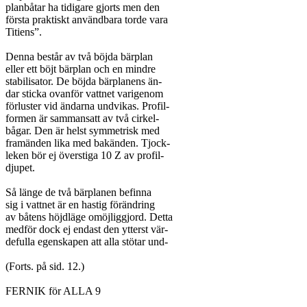
planbåtar ha tidigare gjorts men den

första praktiskt användbara torde vara

Titiens”.

Denna består av två böjda bärplan

eller ett böjt bärplan och en mindre

stabilisator. De böjda bärplanens än-

dar sticka ovanför vattnet varigenom

förluster vid ändarna undvikas. Profil-

formen är sammansatt av två cirkel-

bågar. Den är helst symmetrisk med

framänden lika med bakänden. Tjock-

leken bör ej överstiga 10 Z av profil-

djupet.

Så länge de två bärplanen befinna

sig i vattnet är en hastig förändring

av båtens höjdläge omöjliggjord. Detta

medför dock ej endast den ytterst vär-

defulla egenskapen att alla stötar und-

(Forts. på sid. 12.)

FERNIK för ALLA 9
