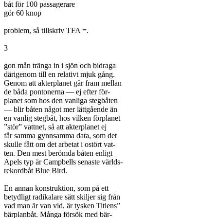
båt för 100 passagerare

gör 60 knop

problem, så tillskriv TFA =.

3

gon mån tränga in i sjön och bidraga

därigenom till en relativt mjuk gång.

Genom att akterplanet går fram mellan

de båda pontonerna — ej efter för-

planet som hos den vanliga stegbåten

— blir båten något mer lättgående än

en vanlig stegbåt, hos vilken förplanet

”stör” vattnet, så att akterplanet ej

får samma gynnsamma data, som det

skulle fått om det arbetat i ostört vat-

ten. Den mest berömda båten enligt

Apels typ är Campbells senaste världs-

rekordbåt Blue Bird.

En annan konstruktion, som på ett

betydligt radikalare sätt skiljer sig från

vad man är van vid, är tysken Titiens”

bärplanbåt. Många försök med bär-
