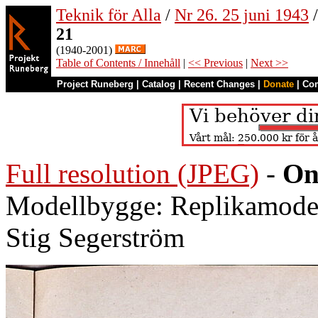
Teknik för Alla
/
Nr 26. 25 juni 1943
/
21
(1940-2001)
Table of Contents / Innehåll
|
<< Previous
|
Next >>
Project Runeberg
|
Catalog
|
Recent Changes
|
Donate
|
Co
Full resolution (JPEG)
-
On
Modellbygge: Replikamodell
Stig Segerström