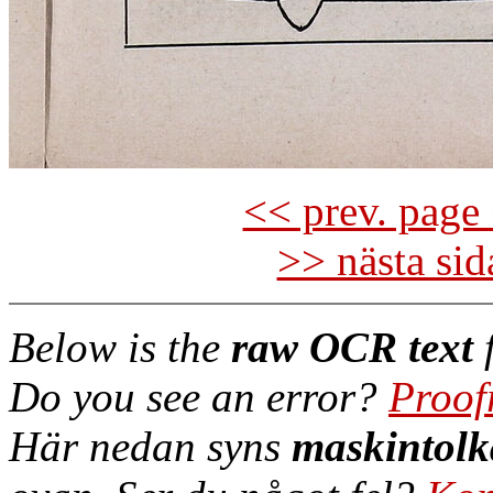
<< prev. page 
>> nästa si
Below is the
raw OCR text
f
Do you see an error?
Proof
Här nedan syns
maskintolk