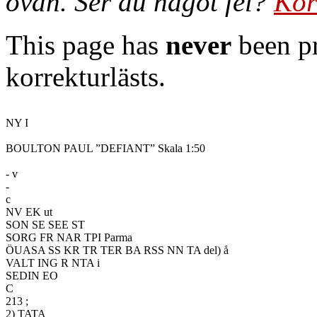
ovan. Ser du något fel?
Kor
This page has
never
been pr
korrekturlästs.
NY I

BOULTON PAUL ”DEFIANT” Skala 1:50

- v

-

c

NV EK ut

SON SE SEE ST

SORG FR NAR TPI Parma

ÖUASA SS KR TR TER BA RSS NN TA del) å

VALT ING R NTA i

SEDIN EO

C

213 ;

2) TATA
