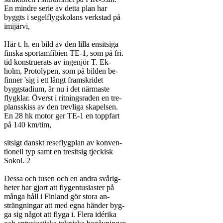
En mindre serie av detta plan har

byggts i segelflygskolans verkstad på

imijärvi,

Här t. h. en bild av den lilla ensitsiga

finska sportamfibien TE-1, som på fri.

tid konstruerats av ingenjör T. Ek-

holm, Protolypen, som på bilden be-

finner 'sig i ett långt framskridet

byggstadium, är nu i det närmaste

flygklar. Överst i ritningsraden en tre-

plansskiss av den trevliga skapelsen.

En 28 hk motor ger TE-1 en toppfart

på 140 km/tim,

sitsigt danskt reseflygplan av konven-

tionell typ samt en tresitsig tjeckisk

Sokol. 2

Dessa och tusen och en andra svårig-

heter har gjort att flygentusiaster på

många håll i Finland gör stora an-

strängningar att med egna händer byg-

ga sig något att flyga i. Flera idérika
