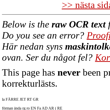
>> nästa si
Below is the
raw OCR text
f
Do you see an error?
Proof
Här nedan syns
maskintolk
ovan. Ser du något fel?
Kor
This page has
never
been pr
korrekturlästs.
la FÄRRE JET RT GR

förman ända rg ro EN Fa AD AR ( RE
