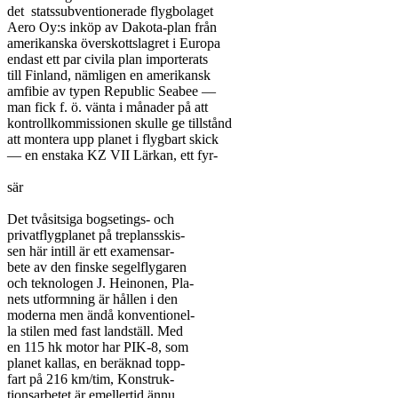
det  statssubventionerade flygbolaget

Aero Oy:s inköp av Dakota-plan från

amerikanska överskottslagret i Europa

endast ett par civila plan importerats

till Finland, nämligen en amerikansk

amfibie av typen Republic Seabee —

man fick f. ö. vänta i månader på att

kontrollkommissionen skulle ge tillstånd

att montera upp planet i flygbart skick

— en enstaka KZ VII Lärkan, ett fyr-

sär

Det tvåsitsiga bogsetings- och

privatflygplanet på treplansskis-

sen här intill är ett examensar-

bete av den finske segelflygaren

och teknologen J. Heinonen, Pla-

nets utformning är hållen i den

moderna men ändå konventionel-

la stilen med fast landställ. Med

en 115 hk motor har PIK-8, som

planet kallas, en beräknad topp-

fart på 216 km/tim, Konstruk-

tionsarbetet är emellertid ännu
