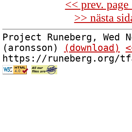
<< prev. page 
>> nästa si
Project Runeberg, Wed N
(aronsson)
(download)
<
https://runeberg.org/tf