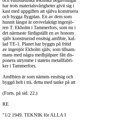
och entusiastiska tekniska begåvningar

har trots materialsvårigheter givit sig i

kast med uppgiften att själva konstruera

och bygga flygplan. En av dem som

hunnit längst är otvivelaktigt ingenjö-

ren T. Ekholm i Tammerfors, som nu i

det närmaste färdigställt en av honom

själv konstruerad ensitsig amfibie, kal-

lad TE-1. Planet har byggts på fritid

av ingenjör Ekholm själv, som tillsam-

mans med några medhjälpare fått dis-

ponera utrymme i statens metallfabri-

ker i Tammerfors.

Amfibien är som nämnts ensitsig och

byggd helt i trä, detta med tanke på att

(Forts. på sid. 22.)

RE

"1/2 1949. TEKNIK för ALLA I
