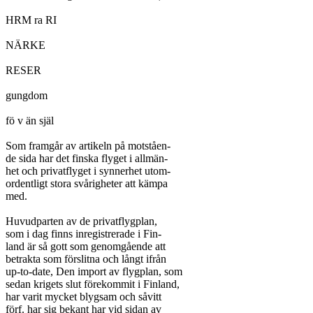
HRM ra RI

NÄRKE

RESER

gungdom

fö v än själ

Som framgår av artikeln på motståen-

de sida har det finska flyget i allmän-

het och privatflyget i synnerhet utom-

ordentligt stora svårigheter att kämpa

med.

Huvudparten av de privatflygplan,

som i dag finns inregistrerade i Fin-

land är så gott som genomgående att

betrakta som förslitna och långt ifrån

up-to-date, Den import av flygplan, som

sedan krigets slut förekommit i Finland,

har varit mycket blygsam och såvitt

förf. har sig bekant har vid sidan av
