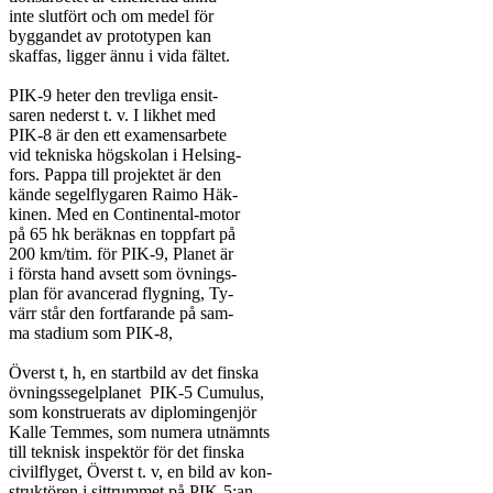
inte slutfört och om medel för

byggandet av prototypen kan

skaffas, ligger ännu i vida fältet.

PIK-9 heter den trevliga ensit-

saren nederst t. v. I likhet med

PIK-8 är den ett examensarbete

vid tekniska högskolan i Helsing-

fors. Pappa till projektet är den

kände segelflygaren Raimo Häk-

kinen. Med en Continental-motor

på 65 hk beräknas en toppfart på

200 km/tim. för PIK-9, Planet är

i första hand avsett som övnings-

plan för avancerad flygning, Ty-

värr står den fortfarande på sam-

ma stadium som PIK-8,

Överst t, h, en startbild av det finska

övningssegelplanet  PIK-5 Cumulus,

som konstruerats av diplomingenjör

Kalle Temmes, som numera utnämnts

till teknisk inspektör för det finska

civilflyget, Överst t. v, en bild av kon-

struktören i sittrummet på PIK-5:an.
