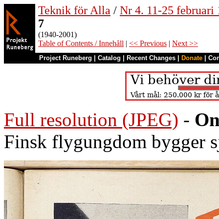
Teknik för Alla
/
Nr 4. 11-25 februari
7
(1940-2001)
Table of Contents / Innehåll
|
<< Previous
|
Next >>
Project Runeberg
|
Catalog
|
Recent Changes
|
Donate
|
Co
Full resolution (JPEG)
-
On
Finsk flygungdom bygger s