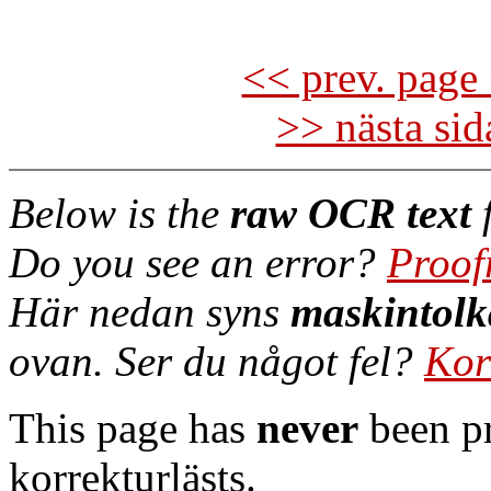
<< prev. page 
>> nästa si
Below is the
raw OCR text
f
Do you see an error?
Proof
Här nedan syns
maskintolk
ovan. Ser du något fel?
Kor
This page has
never
been pr
korrekturlästs.