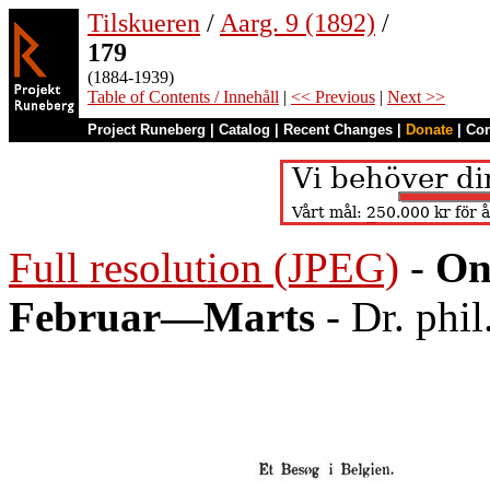
Tilskueren
/
Aarg. 9 (1892)
/
179
(1884-1939)
Table of Contents / Innehåll
|
<< Previous
|
Next >>
Project Runeberg
|
Catalog
|
Recent Changes
|
Donate
|
Co
Full resolution (JPEG)
-
On
Februar—Marts
- Dr. phil