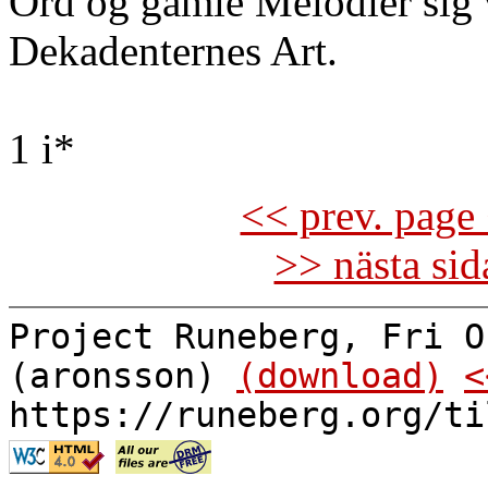
Ord og gamle Melodier sig 
Dekadenternes Art.
1 i*
<< prev. page 
>> nästa si
Project Runeberg, Fri O
(aronsson)
(download)
<
https://runeberg.org/ti