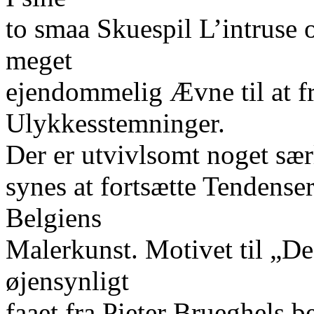
to smaa Skuespil L’intruse 
meget
ejendommelig Ævne til at f
Ulykkesstemninger.
Der er utvivlsomt noget sæ
synes at fortsætte Tendenser,
Belgiens
Malerkunst. Motivet til „De
øjensynligt
faaet fra Pieter Brueghels 