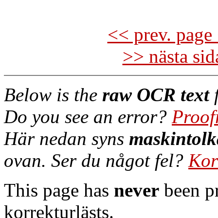
<< prev. page 
>> nästa si
Below is the
raw OCR text
f
Do you see an error?
Proof
Här nedan syns
maskintolk
ovan. Ser du något fel?
Kor
This page has
never
been pr
korrekturlästs.