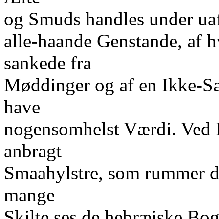
og Smuds handles under ua
alle-haande Genstande, af 
sankede fra
Møddinger og af en Ikke-Sag
have
nogensomhelst Værdi. Ved H
anbragt
Smaahylstre, som rummer de
mange
Skilte ses de hebræiske Bo