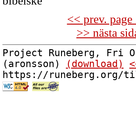
bibelske
<< prev. page 
>> nästa si
Project Runeberg, Fri O
(aronsson)
(download)
<
https://runeberg.org/ti