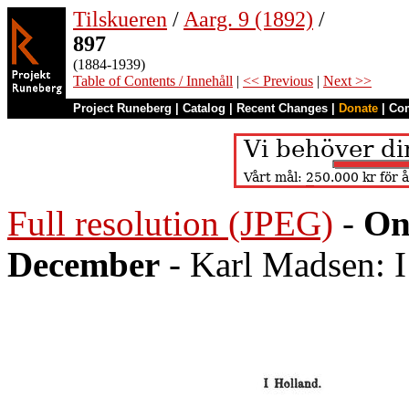
Tilskueren
/
Aarg. 9 (1892)
/
897
(1884-1939)
Table of Contents / Innehåll
|
<< Previous
|
Next >>
Project Runeberg
|
Catalog
|
Recent Changes
|
Donate
|
Co
Full resolution (JPEG)
-
On
December
- Karl Madsen: I