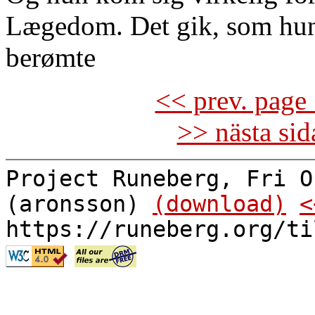
Lægedom. Det gik, som hun 
berømte
<< prev. page 
>> nästa si
Project Runeberg, Fri O
(aronsson)
(download)
<
https://runeberg.org/ti