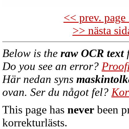
<< prev. page 
>> nästa si
Below is the
raw OCR text
f
Do you see an error?
Proof
Här nedan syns
maskintolk
ovan. Ser du något fel?
Kor
This page has
never
been pr
korrekturlästs.