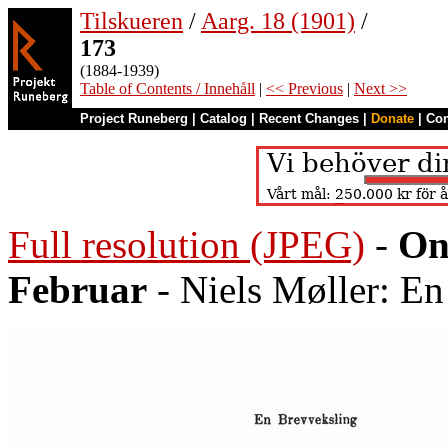
Tilskueren
/
Aarg. 18 (1901)
/
173
(1884-1939)
Table of Contents / Innehåll
|
<< Previous
|
Next >>
Project Runeberg
|
Catalog
|
Recent Changes
|
Donate
|
Co
Full resolution (JPEG)
-
On
Februar
- Niels Møller: E