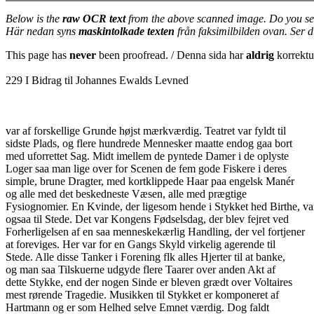
Below is the
raw OCR text
from the above scanned image. Do you se
Här nedan syns
maskintolkade texten
från faksimilbilden ovan. Ser 
This page has
never
been proofread. / Denna sida har
aldrig
korrektur
229 I Bidrag til Johannes Ewalds Levned
var af forskellige Grunde højst mærkværdig. Teatret var fyldt til
sidste Plads, og flere hundrede Mennesker maatte endog gaa bort
med uforrettet Sag. Midt imellem de pyntede Damer i de oplyste
Loger saa man lige over for Scenen de fem gode Fiskere i deres
simple, brune Dragter, med kortklippede Haar paa engelsk Manér
og alle med det beskedneste Væsen, alle med prægtige
Fysiognomier. En Kvinde, der ligesom hende i Stykket hed Birthe, va
ogsaa til Stede. Det var Kongens Fødselsdag, der blev fejret ved
Forherligelsen af en saa menneskekærlig Handling, der vel fortjener
at foreviges. Her var for en Gangs Skyld virkelig agerende til
Stede. Alle disse Tanker i Forening flk alles Hjerter til at banke,
og man saa Tilskuerne udgyde flere Taarer over anden Akt af
dette Stykke, end der nogen Sinde er bleven grædt over Voltaires
mest rørende Tragedie. Musikken til Stykket er komponeret af
Hartmann og er som Helhed selve Emnet værdig. Dog faldt