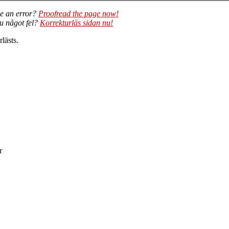
e an error?
Proofread the page now!
du något fel?
Korrekturläs sidan nu!
lästs.
r