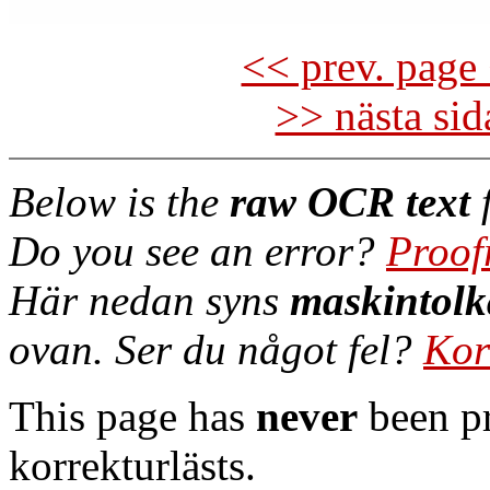
<< prev. page 
>> nästa si
Below is the
raw OCR text
f
Do you see an error?
Proof
Här nedan syns
maskintolk
ovan. Ser du något fel?
Kor
This page has
never
been pr
korrekturlästs.