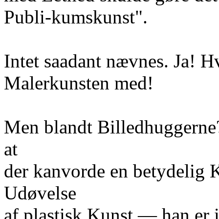
Publi-kumskunst".
Intet saadant nævnes. Ja! Hv
Malerkunsten med!
Men blandt Billedhuggerne? J
at
der kanvorde en betydelig K
Udøvelse
af plastisk Kunst — han er i