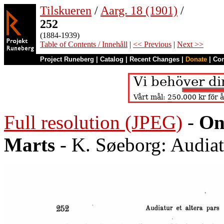
Tilskueren
/
Aarg. 18 (1901)
/
252
(1884-1939)
Table of Contents / Innehåll
|
<< Previous
|
Next >>
Project Runeberg
|
Catalog
|
Recent Changes
|
Donate
|
Co
Full resolution (JPEG)
-
On
Marts
- K. Søeborg: Audiatu