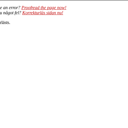
e an error?
Proofread the page now!
du något fel?
Korrekturläs sidan nu!
lästs.