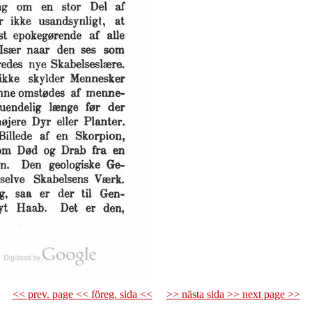
<< prev. page << föreg. sida <<
>> nästa sida >> next page >>