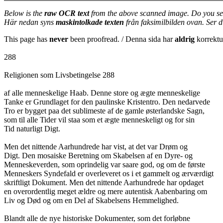
Below is the
raw OCR text
from the above scanned image. Do you se
Här nedan syns
maskintolkade texten
från faksimilbilden ovan. Ser 
This page has
never
been proofread. / Denna sida har
aldrig
korrektur
288
Religionen som Livsbetingelse 288
af alle menneskelige Haab. Denne store og ægte menneskelige
Tanke er Grundlaget for den paulinske Kristentro. Den nedarvede
Tro er bygget paa det sublimeste af de gamle østerlandske Sagn,
som til alle Tider vil staa som et ægte menneskeligt og for sin
Tid naturligt Digt.
Men det nittende Aarhundrede har vist, at det var Drøm og
Digt. Den mosaiske Beretning om Skabelsen af en Dyre- og
Menneskeverden, som oprindelig var saare god, og om de første
Menneskers Syndefald er overleveret os i et gammelt og ærværdigt
skriftligt Dokument. Men det nittende Aarhundrede har opdaget
en overordentlig meget ældre og mere autentisk Aabenbaring om
Liv og Død og om en Del af Skabelsens Hemmelighed.
Blandt alle de nye historiske Dokumenter, som det forløbne