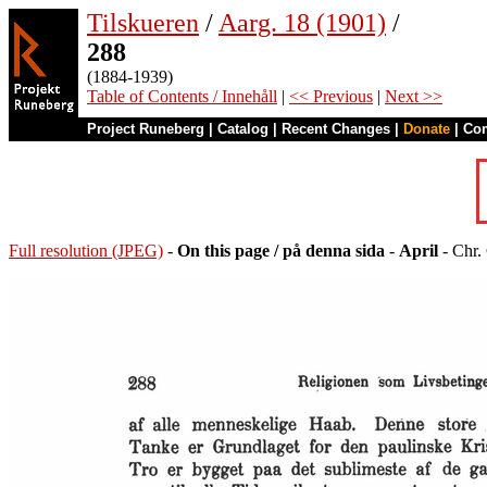
Tilskueren
/
Aarg. 18 (1901)
/
288
(1884-1939)
Table of Contents / Innehåll
|
<< Previous
|
Next >>
Project Runeberg
|
Catalog
|
Recent Changes
|
Donate
|
Co
Full resolution (JPEG)
-
On this page / på denna sida
-
April
- Chr. 