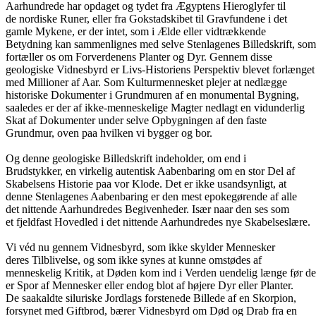
Aarhundrede har opdaget og tydet fra Ægyptens Hieroglyfer til
de nordiske Runer, eller fra Gokstadskibet til Gravfundene i det
gamle Mykene, er der intet, som i Ælde eller vidtrækkende
Betydning kan sammenlignes med selve Stenlagenes Billedskrift, som
fortæller os om Forverdenens Planter og Dyr. Gennem disse
geologiske Vidnesbyrd er Livs-Historiens Perspektiv blevet forlænget
med Millioner af Aar. Som Kulturmennesket plejer at nedlægge
historiske Dokumenter i Grundmuren af en monumental Bygning,
saaledes er der af ikke-menneskelige Magter nedlagt en vidunderlig
Skat af Dokumenter under selve Opbygningen af den faste
Grundmur, oven paa hvilken vi bygger og bor.
Og denne geologiske Billedskrift indeholder, om end i
Brudstykker, en virkelig autentisk Aabenbaring om en stor Del af
Skabelsens Historie paa vor Klode. Det er ikke usandsynligt, at
denne Stenlagenes Aabenbaring er den mest epokegørende af alle
det nittende Aarhundredes Begivenheder. Især naar den ses som
et fjeldfast Hovedled i det nittende Aarhundredes nye Skabelseslære.
Vi véd nu gennem Vidnesbyrd, som ikke skylder Mennesker
deres Tilblivelse, og som ikke synes at kunne omstødes af
menneskelig Kritik, at Døden kom ind i Verden uendelig længe før de
er Spor af Mennesker eller endog blot af højere Dyr eller Planter.
De saakaldte siluriske Jordlags forstenede Billede af en Skorpion,
forsynet med Giftbrod, bærer Vidnesbyrd om Død og Drab fra en