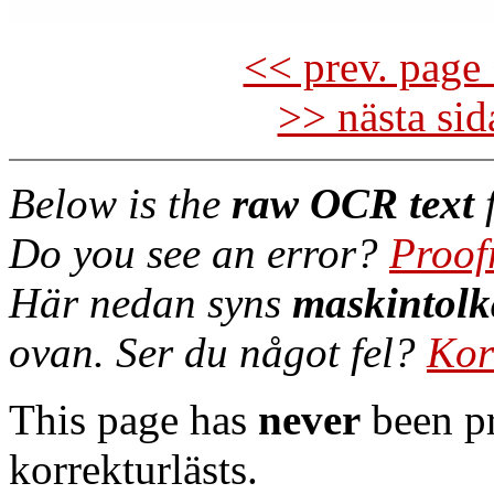
<< prev. page 
>> nästa si
Below is the
raw OCR text
f
Do you see an error?
Proof
Här nedan syns
maskintolk
ovan. Ser du något fel?
Kor
This page has
never
been pr
korrekturlästs.