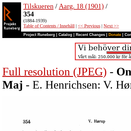
Tilskueren
/
Aarg. 18 (1901)
/
354
(1884-1939)
Table of Contents / Innehåll
|
<< Previous
|
Next >>
Project Runeberg
|
Catalog
|
Recent Changes
|
Donate
|
Co
Full resolution (JPEG)
-
On
Maj
- E. Henrichsen: V. Hø