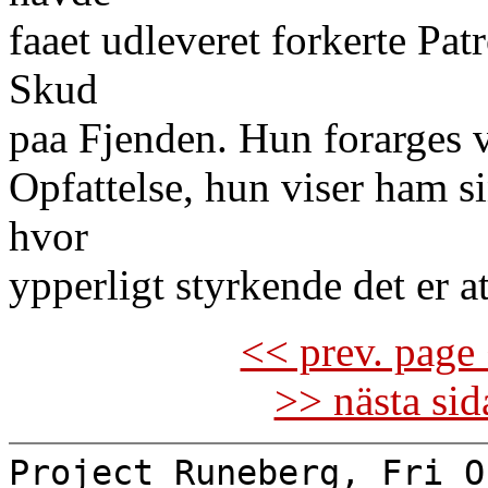
faaet udleveret forkerte Pat
Skud
paa Fjenden. Hun forarges v
Opfattelse, hun viser ham si
hvor
ypperligt styrkende det er a
<< prev. page 
>> nästa si
Project Runeberg, Fri O