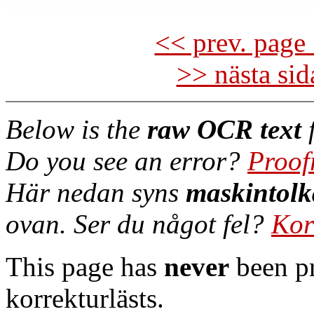
<< prev. page 
>> nästa si
Below is the
raw OCR text
f
Do you see an error?
Proof
Här nedan syns
maskintolk
ovan. Ser du något fel?
Kor
This page has
never
been pr
korrekturlästs.