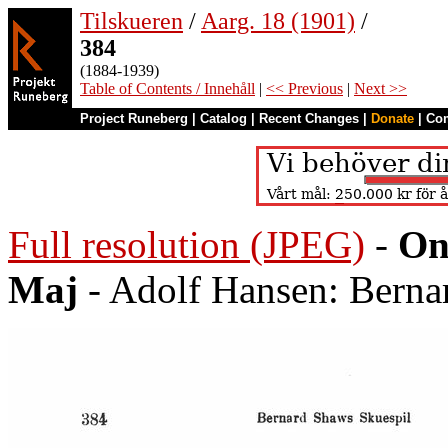
Tilskueren
/
Aarg. 18 (1901)
/
384
(1884-1939)
Table of Contents / Innehåll
|
<< Previous
|
Next >>
Project Runeberg
|
Catalog
|
Recent Changes
|
Donate
|
Co
Full resolution (JPEG)
-
On
Maj
- Adolf Hansen: Berna