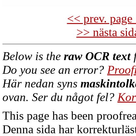
<< prev. page 
>> nästa si
Below is the
raw OCR text
f
Do you see an error?
Proof
Här nedan syns
maskintolk
ovan. Ser du något fel?
Kor
This page has been proofre
Denna sida har korrekturläs