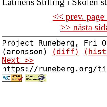
Latinens Stilling i Skolen s
<< prev. page 
>> nästa si
Project Runeberg, Fri O
(aronsson)
(diff)
(hist
Next >>
https://runeberg.org/ti