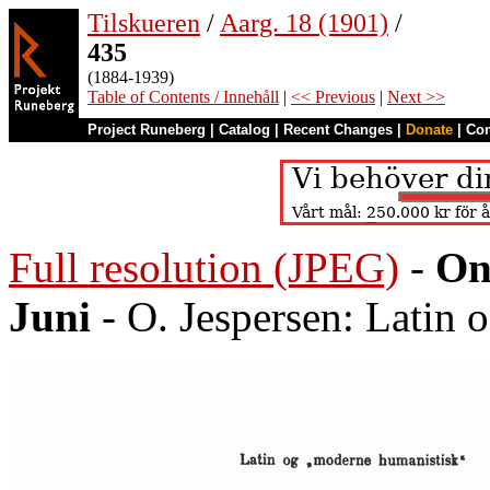
Tilskueren
/
Aarg. 18 (1901)
/
435
(1884-1939)
Table of Contents / Innehåll
|
<< Previous
|
Next >>
Project Runeberg
|
Catalog
|
Recent Changes
|
Donate
|
Co
Full resolution (JPEG)
-
On
Juni
- O. Jespersen: Latin