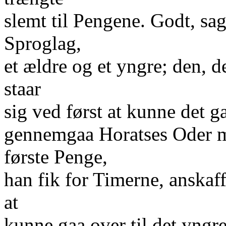
slemt til Pengene. Godt, sag
Sproglag,
et ældre og et yngre; den, d
staar
sig ved først at kunne det 
gennemgaa Horatses Oder m
første Penge,
han fik for Timerne, anskaff
at
kunne gaa over til det yngre