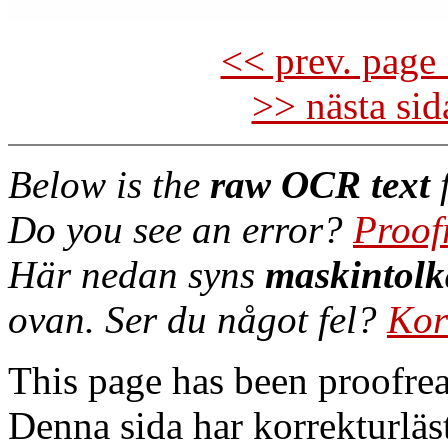
<< prev. page 
>> nästa si
Below is the
raw OCR text
f
Do you see an error?
Proof
Här nedan syns
maskintolk
ovan. Ser du något fel?
Kor
This page has been proofre
Denna sida har korrekturläs