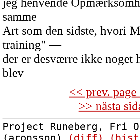
jeg henvende Opmærksomhed
samme
Art som den sidste, hvori M
training" —
der er desværre ikke noget
blev
<< prev. page 
>> nästa si
Project Runeberg, Fri O
(aronsson)
(diff)
(hist