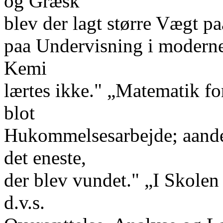
og Græsk
blev der lagt større Vægt p
paa Undervisning i modern
Kemi
lærtes ikke." „Matematik for
blot
Hukommelsesarbejde; aande
det eneste,
der blev vundet." „I Skolen
d.v.s.