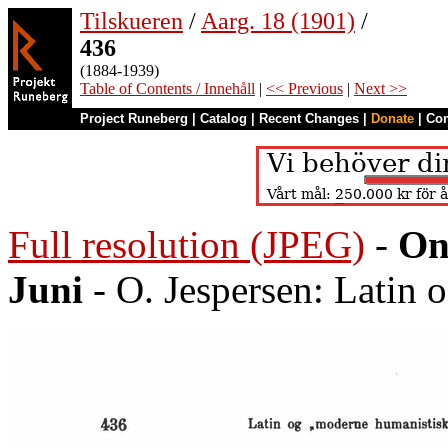
Tilskueren
/
Aarg. 18 (1901)
/
436
(1884-1939)
Table of Contents / Innehåll
|
<< Previous
|
Next >>
Project Runeberg
|
Catalog
|
Recent Changes
|
Donate
|
Co
Full resolution (JPEG)
-
On
Juni
- O. Jespersen: Latin