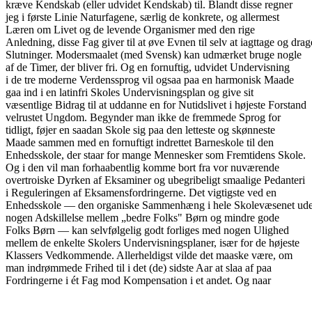
kræve Kendskab (eller udvidet Kendskab) til. Blandt disse regner
jeg i første Linie Naturfagene, særlig de konkrete, og allermest
Læren om Livet og de levende Organismer med den rige
Anledning, disse Fag giver til at øve Evnen til selv at iagttage og drag
Slutninger. Modersmaalet (med Svensk) kan udmærket bruge nogle
af de Timer, der bliver fri. Og en fornuftig, udvidet Undervisning
i de tre moderne Verdenssprog vil ogsaa paa en harmonisk Maade
gaa ind i en latinfri Skoles Undervisningsplan og give sit
væsentlige Bidrag til at uddanne en for Nutidslivet i højeste Forstand
velrustet Ungdom. Begynder man ikke de fremmede Sprog for
tidligt, føjer en saadan Skole sig paa den letteste og skønneste
Maade sammen med en fornuftigt indrettet Barneskole til den
Enhedsskole, der staar for mange Mennesker som Fremtidens Skole.
Og i den vil man forhaabentlig komme bort fra vor nuværende
overtroiske Dyrken af Eksaminer og ubegribeligt smaalige Pedanteri
i Reguleringen af Eksamensfordringerne. Det vigtigste ved en
Enhedsskole — den organiske Sammenhæng i hele Skolevæsenet ud
nogen Adskillelse mellem „bedre Folks" Børn og mindre gode
Folks Børn — kan selvfølgelig godt forliges med nogen Ulighed
mellem de enkelte Skolers Undervisningsplaner, især for de højeste
Klassers Vedkommende. Allerheldigst vilde det maaske være, om
man indrømmede Frihed til i det (de) sidste Aar at slaa af paa
Fordringerne i ét Fag mod Kompensation i et andet. Og naar