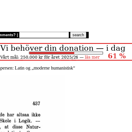
mments?
|
spersen: Latin og „moderne humanistisk“