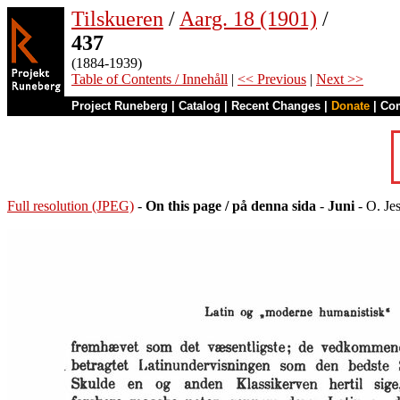
Tilskueren
/
Aarg. 18 (1901)
/
437
(1884-1939)
Table of Contents / Innehåll
|
<< Previous
|
Next >>
Project Runeberg
|
Catalog
|
Recent Changes
|
Donate
|
Co
Full resolution (JPEG)
-
On this page / på denna sida
-
Juni
- O. Je