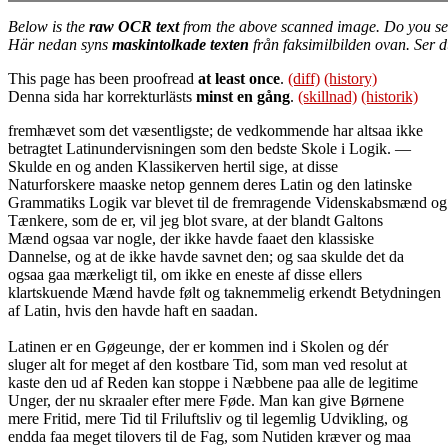
Below is the
raw OCR text
from the above scanned image. Do you se
Här nedan syns
maskintolkade texten
från faksimilbilden ovan. Ser 
This page has been proofread
at least once
.
(diff)
(history)
Denna sida har korrekturlästs
minst en gång
.
(skillnad)
(historik)
fremhævet som det væsentligste; de vedkommende har altsaa ikke
betragtet Latinundervisningen som den bedste Skole i Logik. —
Skulde en og anden Klassikerven hertil sige, at disse
Naturforskere maaske netop gennem deres Latin og den latinske
Grammatiks Logik var blevet til de fremragende Videnskabsmænd og
Tænkere, som de er, vil jeg blot svare, at der blandt Galtons
Mænd ogsaa var nogle, der ikke havde faaet den klassiske
Dannelse, og at de ikke havde savnet den; og saa skulde det da
ogsaa gaa mærkeligt til, om ikke en eneste af disse ellers
klartskuende Mænd havde følt og taknemmelig erkendt Betydningen
af Latin, hvis den havde haft en saadan.
Latinen er en Gøgeunge, der er kommen ind i Skolen og dér
sluger alt for meget af den kostbare Tid, som man ved resolut at
kaste den ud af Reden kan stoppe i Næbbene paa alle de legitime
Unger, der nu skraaler efter mere Føde. Man kan give Børnene
mere Fritid, mere Tid til Friluftsliv og til legemlig Udvikling, og
endda faa meget tilovers til de Fag, som Nutiden kræver og maa