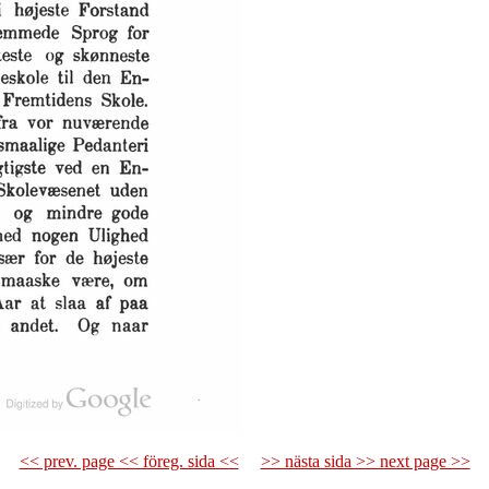
<< prev. page << föreg. sida <<
>> nästa sida >> next page >>