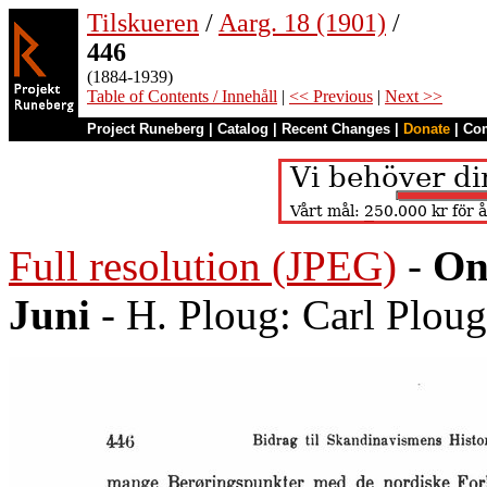
Tilskueren
/
Aarg. 18 (1901)
/
446
(1884-1939)
Table of Contents / Innehåll
|
<< Previous
|
Next >>
Project Runeberg
|
Catalog
|
Recent Changes
|
Donate
|
Co
Full resolution (JPEG)
-
On
Juni
- H. Ploug: Carl Plou