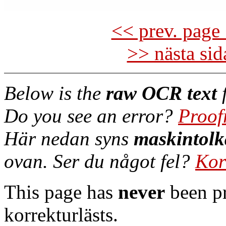
<< prev. page 
>> nästa si
Below is the
raw OCR text
f
Do you see an error?
Proof
Här nedan syns
maskintolk
ovan. Ser du något fel?
Kor
This page has
never
been pr
korrekturlästs.