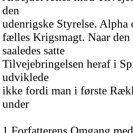
den
udenrigske Styrelse. Alpha 
fælles Krigsmagt. Naar de
saaledes satte
Tilvejebringelsen heraf i Spi
udviklede
ikke fordi man i første Ræ
under
1 Forfatterens Omgang med C