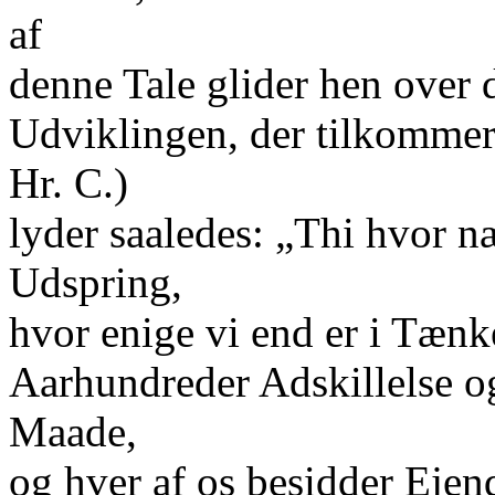
af
denne Tale glider hen over 
Udviklingen, der tilkommer
Hr. C.)
lyder saaledes: „Thi hvor næ
Udspring,
hvor enige vi end er i Tæn
Aarhundreder Adskillelse og
Maade,
og hver af os besidder Ej