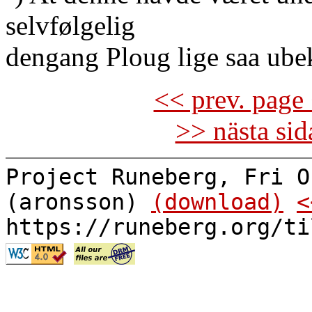
selvfølgelig
dengang Ploug lige saa ube
<< prev. page 
>> nästa si
Project Runeberg, Fri O
(aronsson)
(download)
<
https://runeberg.org/ti