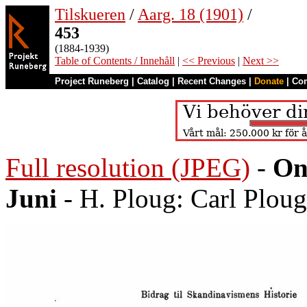
Tilskueren
/
Aarg. 18 (1901)
/
453
(1884-1939)
Table of Contents / Innehåll
|
<< Previous
|
Next >>
Project Runeberg
|
Catalog
|
Recent Changes
|
Donate
|
Co
Full resolution (JPEG)
-
On
Juni
- H. Ploug: Carl Plou