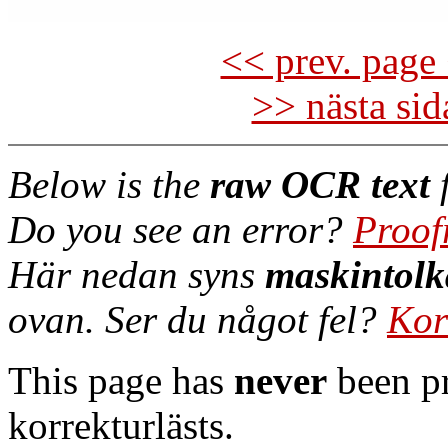
<< prev. page 
>> nästa si
Below is the
raw OCR text
f
Do you see an error?
Proof
Här nedan syns
maskintolk
ovan. Ser du något fel?
Kor
This page has
never
been pr
korrekturlästs.