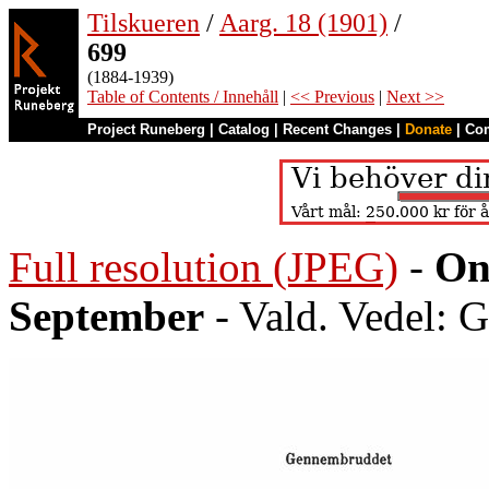
Tilskueren
/
Aarg. 18 (1901)
/
699
(1884-1939)
Table of Contents / Innehåll
|
<< Previous
|
Next >>
Project Runeberg
|
Catalog
|
Recent Changes
|
Donate
|
Co
Full resolution (JPEG)
-
On
September
- Vald. Vedel: 