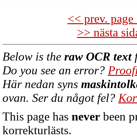
<< prev. page 
>> nästa si
Below is the
raw OCR text
f
Do you see an error?
Proof
Här nedan syns
maskintolk
ovan. Ser du något fel?
Kor
This page has
never
been pr
korrekturlästs.