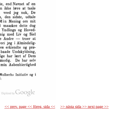
<< prev. page << föreg. sida <<
>> nästa sida >> next page >>