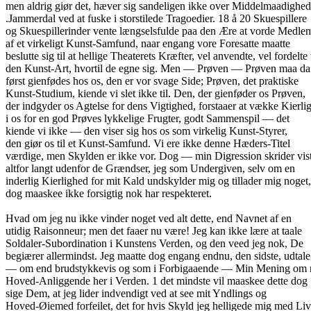
men aldrig giør det, hæver sig sandeligen ikke over Middelmaadighe
.Jammerdal ved at fuske i storstilede Tragoedier. 18 å 20 Skuespillere
og Skuespillerinder vente længselsfulde paa den Ære at vorde Medl
af et virkeligt Kunst-Samfund, naar engang vore Foresatte maatte
beslutte sig til at hellige Theaterets Kræfter, vel anvendte, vel fordelte t
den Kunst-Art, hvortil de egne sig. Men — Prøven — Prøven maa da
først gienfødes hos os, den er vor svage Side; Prøven, det praktiske
Kunst-Studium, kiende vi slet ikke til. Den, der gienføder os Prøven,
der indgyder os Agtelse for dens Vigtighed, forstaaer at vække Kierli
i os for en god Prøves lykkelige Frugter, godt Sammenspil — det
kiende vi ikke — den viser sig hos os som virkelig Kunst-Styrer,
den giør os til et Kunst-Samfund. Vi ere ikke denne Hæders-Titel
værdige, men Skylden er ikke vor. Dog — min Digression skrider vis
altfor langt udenfor de Grændser, jeg som Undergiven, selv om en
inderlig Kierlighed for mit Kald undskylder mig og tillader mig noget,
dog maaskee ikke forsigtig nok har respekteret.
Hvad om jeg nu ikke vinder noget ved alt dette, end Navnet af en
utidig Raisonneur; men det faaer nu være! Jeg kan ikke lære at taale
Soldaler-Subordination i Kunstens Verden, og den veed jeg nok, De
begiærer allermindst. Jeg maatte dog engang endnu, den sidste, udtale
— om end brudstykkevis og som i Forbigaaende — Min Mening om 
Hoved-Anliggende her i Verden. 1 det mindste vil maaskee dette dog
sige Dem, at jeg lider indvendigt ved at see mit Yndlings og
Hoved-Øiemed forfeilet, det for hvis Skyld jeg helligede mig med Liv