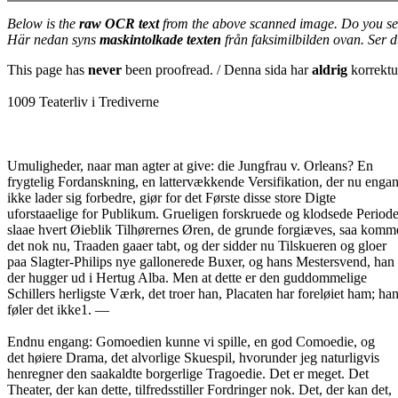
Below is the
raw OCR text
from the above scanned image. Do you se
Här nedan syns
maskintolkade texten
från faksimilbilden ovan. Ser 
This page has
never
been proofread. / Denna sida har
aldrig
korrektur
1009 Teaterliv i Trediverne
Umuligheder, naar man agter at give: die Jungfrau v. Orleans? En
frygtelig Fordanskning, en lattervækkende Versifikation, der nu enga
ikke lader sig forbedre, giør for det Første disse store Digte
uforstaaelige for Publikum. Grueligen forskruede og klodsede Perio
slaae hvert Øieblik Tilhørernes Øren, de grunde forgiæves, saa komm
det nok nu, Traaden gaaer tabt, og der sidder nu Tilskueren og gloer
paa Slagter-Philips nye gallonerede Buxer, og hans Mestersvend, han
der hugger ud i Hertug Alba. Men at dette er den guddommelige
Schillers herligste Værk, det troer han, Placaten har foreløiet ham; ha
føler det ikke1. —
Endnu engang: Gomoedien kunne vi spille, en god Comoedie, og
det høiere Drama, det alvorlige Skuespil, hvorunder jeg naturligvis
henregner den saakaldte borgerlige Tragoedie. Det er meget. Det
Theater, der kan dette, tilfredsstiller Fordringer nok. Det, der kan det,