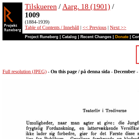
Tilskueren
/
Aarg. 18 (1901)
/
1009
(1884-1939)
Table of Contents / Innehåll
|
<< Previous
|
Next >>
Project Runeberg
|
Catalog
|
Recent Changes
|
Donate
|
Co
Full resolution (JPEG)
-
On this page / på denna sida
-
December
-