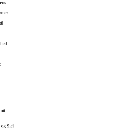
dens
emmer
il
ghed
t
mit
 og Siel