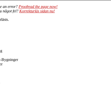
e an error?
Proofread the page now!
du något fel?
Korrekturläs sidan nu!
lästs.
ng
de-Bygninger
er
n