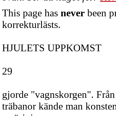
This page has
never
been pr
korrekturlästs.
HJULETS UPPKOMST
29
gjorde "vagnskorgen". Från 
träbanor kände man konste