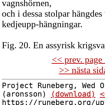
vagnshörnen,
och i dessa stolpar hängdes
kedjeupp-hängningar.
Fig. 20. En assyrisk krigsv
<< prev. page 
>> nästa si
Project Runeberg, Wed O
(aronsson)
(download)
<
https://runeberg.org/up