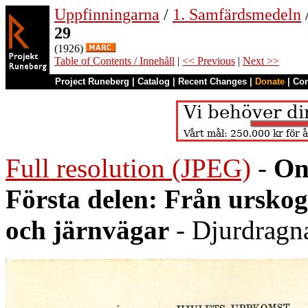
Uppfinningarna
/
1. Samfärdsmedeln
29
(1926)
Table of Contents / Innehåll
|
<< Previous
|
Next >>
Project Runeberg
|
Catalog
|
Recent Changes
|
Donate
|
Co
Full resolution (JPEG)
-
On
Första delen: Från urskoge
och järnvägar
- Djurdragn