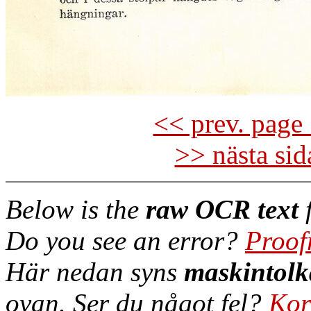
<< prev. page 
>> nästa si
Below is the
raw OCR text
f
Do you see an error?
Proof
Här nedan syns
maskintolk
ovan. Ser du något fel?
Kor