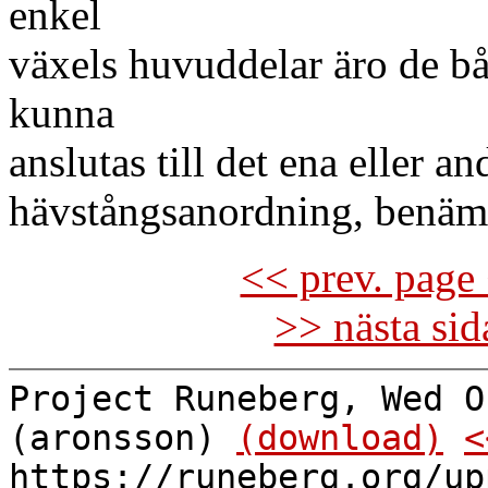
enkel
växels huvuddelar äro de b
kunna
anslutas till det ena eller an
hävstångsanordning, benä
<< prev. page 
>> nästa si
Project Runeberg, Wed O
(aronsson)
(download)
<
https://runeberg.org/up