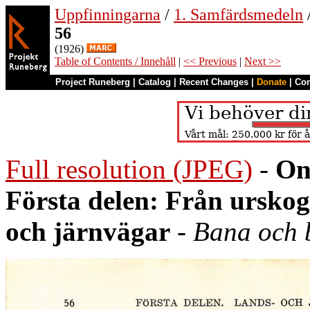
Uppfinningarna
/
1. Samfärdsmedeln
56
(1926)
Table of Contents / Innehåll
|
<< Previous
|
Next >>
Project Runeberg
|
Catalog
|
Recent Changes
|
Donate
|
Co
Full resolution (JPEG)
-
On
Första delen: Från urskoge
och järnvägar
-
Bana och 