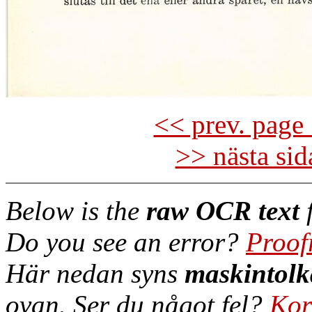
<< prev. page 
>> nästa si
Below is the
raw OCR text
f
Do you see an error?
Proof
Här nedan syns
maskintolk
ovan. Ser du något fel?
Kor