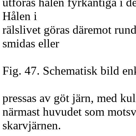
utföras hålen fyrkantiga i d
Hålen i
rälslivet göras däremot rund
smidas eller
Fig. 47. Schematisk bild en
pressas av göt järn, med kul
närmast huvudet som motsvar
skarvjärnen.