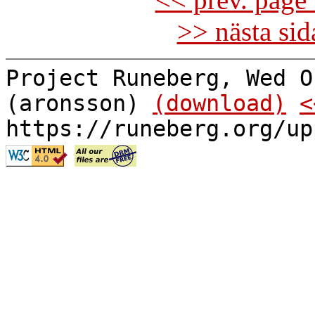
>> nästa si
Project Runeberg, Wed O
(aronsson)
(download)
<
https://runeberg.org/up