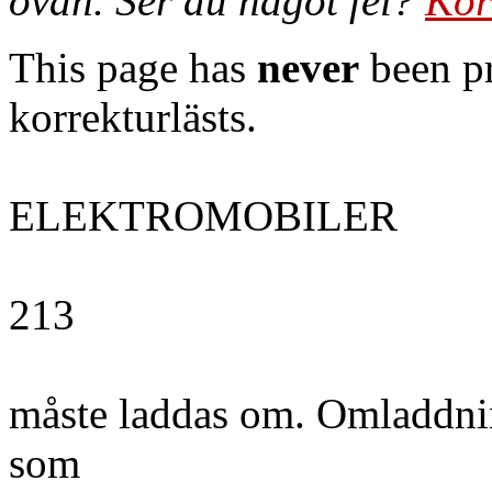
ovan. Ser du något fel?
Kor
This page has
never
been pr
korrekturlästs.
ELEKTROMOBILER
213
måste laddas om. Omladdnin
som