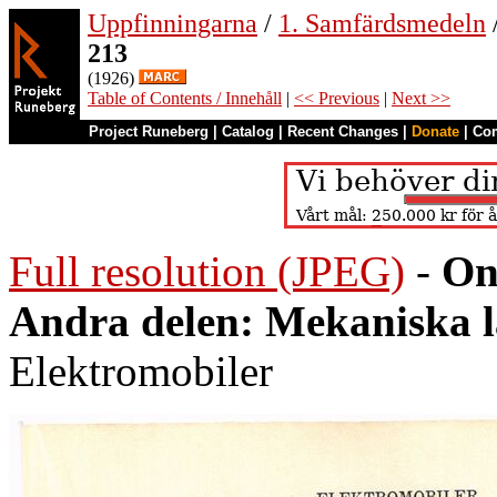
Uppfinningarna
/
1. Samfärdsmedeln
213
(1926)
Table of Contents / Innehåll
|
<< Previous
|
Next >>
Project Runeberg
|
Catalog
|
Recent Changes
|
Donate
|
Co
Full resolution (JPEG)
-
On
Andra delen: Mekaniska 
Elektromobiler