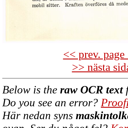
<< prev. page 
>> nästa si
Below is the
raw OCR text
f
Do you see an error?
Proof
Här nedan syns
maskintolk