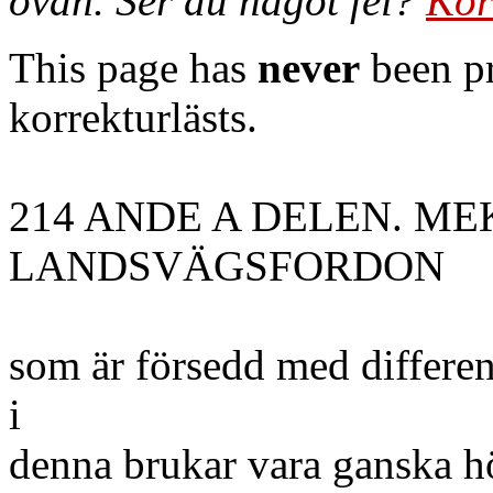
ovan. Ser du något fel?
Kor
This page has
never
been pr
korrekturlästs.
214 ANDE A DELEN. M
LANDSVÄGSFORDON
som är försedd med different
i
denna brukar vara ganska hö