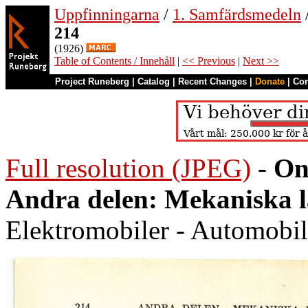
Uppfinningarna
/
1. Samfärdsmedeln
214
(1926)
Table of Contents / Innehåll
|
<< Previous
|
Next >>
Project Runeberg
|
Catalog
|
Recent Changes
|
Donate
|
Co
Full resolution (JPEG)
-
On
Andra delen: Mekaniska 
Elektromobiler - Automobili