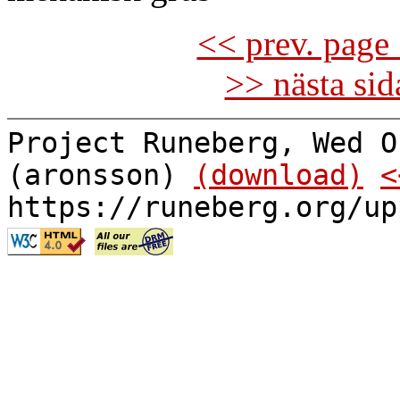
<< prev. page 
>> nästa si
Project Runeberg, Wed O
(aronsson)
(download)
<
https://runeberg.org/up