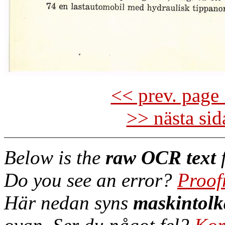
<< prev. page 
>> nästa si
Below is the
raw OCR text
f
Do you see an error?
Proof
Här nedan syns
maskintolk