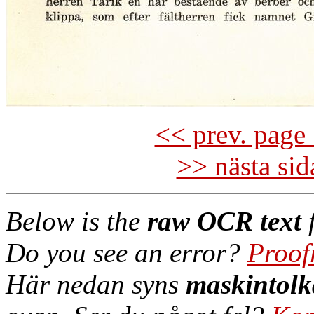
<< prev. page 
>> nästa si
Below is the
raw OCR text
f
Do you see an error?
Proof
Här nedan syns
maskintolk