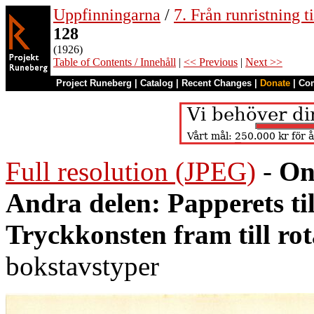
Uppfinningarna
/
7. Från runristning ti
128
(1926)
Table of Contents / Innehåll
|
<< Previous
|
Next >>
Project Runeberg
|
Catalog
|
Recent Changes
|
Donate
|
Co
Full resolution (JPEG)
-
On
Andra delen: Papperets ti
Tryckkonsten fram till ro
bokstavstyper