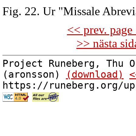
Fig. 22. Ur "Missale Abrev
<< prev. page 
>> nästa si
Project Runeberg, Thu O
(aronsson)
(download)
<
https://runeberg.org/up