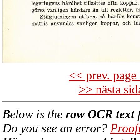
<< prev. page 
>> nästa si
Below is the
raw OCR text
f
Do you see an error?
Proof