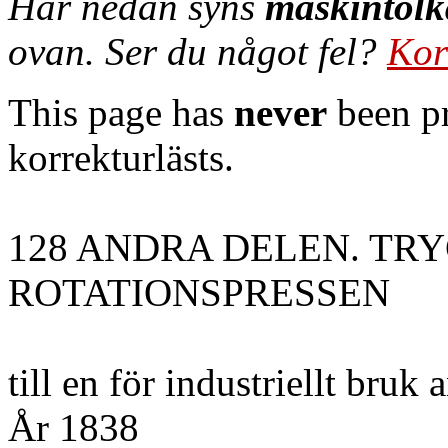
Här nedan syns
maskintolk
ovan. Ser du något fel?
Kor
This page has
never
been pr
korrekturlästs.
128 ANDRA DELEN. TR
ROTATIONSPRESSEN
till en för industriellt bru
År 1838