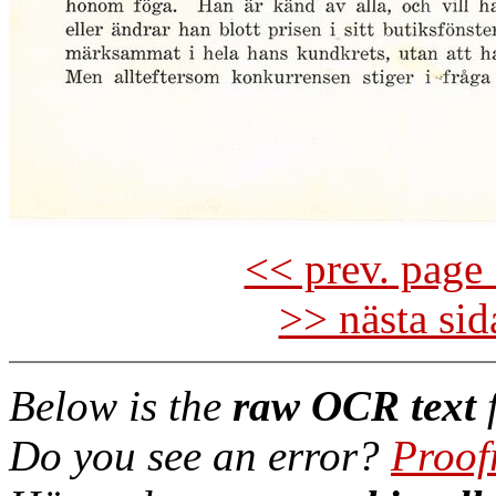
<< prev. page 
>> nästa si
Below is the
raw OCR text
f
Do you see an error?
Proof