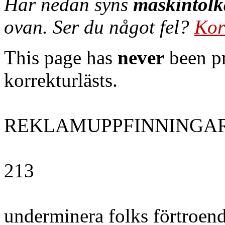
Här nedan syns
maskintolk
ovan. Ser du något fel?
Kor
This page has
never
been pr
korrekturlästs.
REKLAMUPPFINNINGA
213
underminera folks förtroende