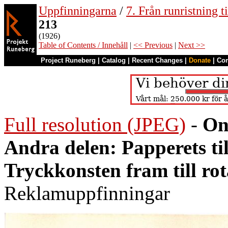
Uppfinningarna
/
7. Från runristning ti
213
(1926)
Table of Contents / Innehåll
|
<< Previous
|
Next >>
Project Runeberg
|
Catalog
|
Recent Changes
|
Donate
|
Co
Full resolution (JPEG)
-
On
Andra delen: Papperets ti
Tryckkonsten fram till ro
Reklamuppfinningar