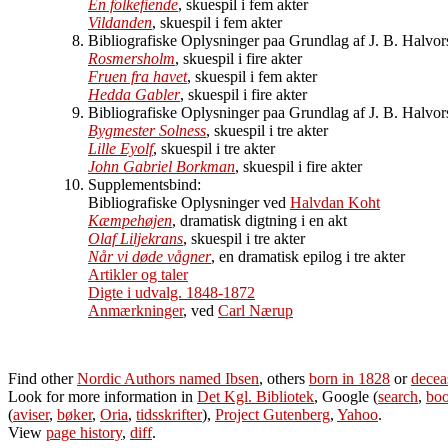
En folkefiende
, skuespil i fem akter
Vildanden
, skuespil i fem akter
Bibliografiske Oplysninger paa Grundlag af J. B. Halvo
Rosmersholm
, skuespil i fire akter
Fruen fra havet
, skuespil i fem akter
Hedda Gabler
, skuespil i fire akter
Bibliografiske Oplysninger paa Grundlag af J. B. Halvo
Bygmester Solness
, skuespil i tre akter
Lille Eyolf
, skuespil i tre akter
John Gabriel Borkman
, skuespil i fire akter
Supplementsbind:
Bibliografiske Oplysninger ved
Halvdan Koht
Kæmpehøjen
, dramatisk digtning i en akt
Olaf Liljekrans
, skuespil i tre akter
Når vi døde vågner
, en dramatisk epilog i tre akter
Artikler og taler
Digte i udvalg. 1848-1872
Anmærkninger
, ved
Carl Nærup
Find other
Nordic Authors named Ibsen
, others
born in 1828
or
decea
Look for more information in
Det Kgl. Bibliotek
, Google (
search
,
boo
(
aviser
,
bøker
,
Oria
,
tidsskrifter
),
Project Gutenberg
,
Yahoo
.
View
page history
,
diff
.