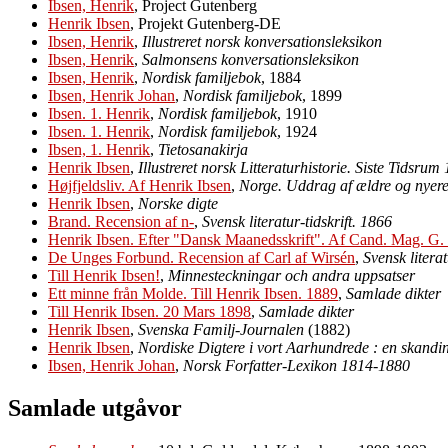
Ibsen, Henrik
, Project Gutenberg
Henrik Ibsen
, Projekt Gutenberg-DE
Ibsen, Henrik
,
Illustreret norsk konversationsleksikon
Ibsen, Henrik
,
Salmonsens konversationsleksikon
Ibsen, Henrik
,
Nordisk familjebok
, 1884
Ibsen, Henrik Johan
,
Nordisk familjebok
, 1899
Ibsen. 1. Henrik
,
Nordisk familjebok
, 1910
Ibsen. 1. Henrik
,
Nordisk familjebok
, 1924
Ibsen, 1. Henrik
,
Tietosanakirja
Henrik Ibsen
,
Illustreret norsk Litteraturhistorie. Siste Tidsru
Højfjeldsliv. Af Henrik Ibsen
,
Norge. Uddrag af ældre og nyere 
Henrik Ibsen
,
Norske digte
Brand. Recension af n-
,
Svensk literatur-tidskrift. 1866
Henrik Ibsen. Efter "Dansk Maanedsskrift". Af Cand. Mag. G.
De Unges Forbund. Recension af Carl af Wirsén
,
Svensk literat
Till Henrik Ibsen!
,
Minnesteckningar och andra uppsatser
Ett minne från Molde. Till Henrik Ibsen. 1889
,
Samlade dikter
Till Henrik Ibsen. 20 Mars 1898
,
Samlade dikter
Henrik Ibsen
,
Svenska Familj-Journalen
(1882)
Henrik Ibsen
,
Nordiske Digtere i vort Aarhundrede : en skandi
Ibsen, Henrik Johan
,
Norsk Forfatter-Lexikon 1814-1880
Samlade utgåvor