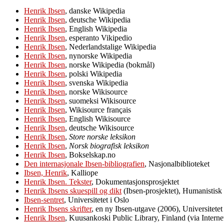
Henrik Ibsen
, danske Wikipedia
Henrik Ibsen
, deutsche Wikipedia
Henrik Ibsen
, English Wikipedia
Henrik Ibsen
, esperanto Vikipedio
Henrik Ibsen
, Nederlandstalige Wikipedia
Henrik Ibsen
, nynorske Wikipedia
Henrik Ibsen
, norske Wikipedia (bokmål)
Henrik Ibsen
, polski Wikipedia
Henrik Ibsen
, svenska Wikipedia
Henrik Ibsen
, norske Wikisource
Henrik Ibsen
, suomeksi Wikisource
Henrik Ibsen
, Wikisource français
Henrik Ibsen
, English Wikisource
Henrik Ibsen
, deutsche Wikisource
Henrik Ibsen
,
Store norske leksikon
Henrik Ibsen
,
Norsk biografisk leksikon
Henrik Ibsen
, Bokselskap.no
Den internasjonale Ibsen-bibliografien
, Nasjonalbiblioteket
Ibsen, Henrik
, Kalliope
Henrik Ibsen. Tekster
, Dokumentasjonsprosjektet
Henrik Ibsens skuespill og dikt
(Ibsen-prosjektet), Humanistisk 
Ibsen-sentret
, Universitetet i Oslo
Henrik Ibsens skrifter
, en ny Ibsen-utgave (2006), Universitetet
Henrik Ibsen
, Kuusankoski Public Library, Finland (via Interne