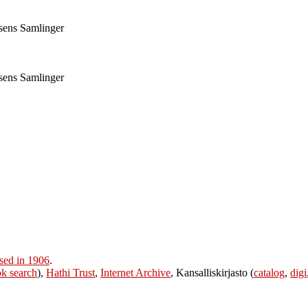
rsens Samlinger
rsens Samlinger
sed in 1906
.
k search
),
Hathi Trust
,
Internet Archive
, Kansalliskirjasto (
catalog
,
digi