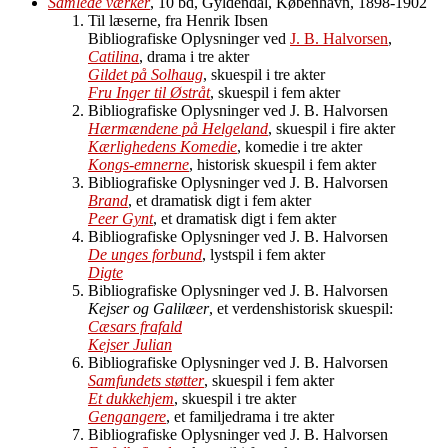
Samlede værker
, 10 bd, Gyldendal, København, 1898-1902
Til læserne, fra Henrik Ibsen
Bibliografiske Oplysninger ved
J. B. Halvorsen
,
Catilina
, drama i tre akter
Gildet på Solhaug
, skuespil i tre akter
Fru Inger til Østråt
, skuespil i fem akter
Bibliografiske Oplysninger ved J. B. Halvorsen
Hærmændene på Helgeland
, skuespil i fire akter
Kærlighedens Komedie
, komedie i tre akter
Kongs-emnerne
, historisk skuespil i fem akter
Bibliografiske Oplysninger ved J. B. Halvorsen
Brand
, et dramatisk digt i fem akter
Peer Gynt
, et dramatisk digt i fem akter
Bibliografiske Oplysninger ved J. B. Halvorsen
De unges forbund
, lystspil i fem akter
Digte
Bibliografiske Oplysninger ved J. B. Halvorsen
Kejser og Galilæer
, et verdenshistorisk skuespil:
Cæsars frafald
Kejser Julian
Bibliografiske Oplysninger ved J. B. Halvorsen
Samfundets støtter
, skuespil i fem akter
Et dukkehjem
, skuespil i tre akter
Gengangere
, et familjedrama i tre akter
Bibliografiske Oplysninger ved J. B. Halvorsen