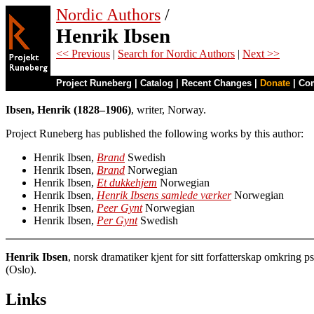
Nordic Authors
/
Henrik Ibsen
<< Previous
|
Search for Nordic Authors
|
Next >>
Project Runeberg
|
Catalog
|
Recent Changes
|
Donate
|
Co
Ibsen, Henrik (1828–1906)
, writer, Norway.
Project Runeberg has published the following works by this author:
Henrik Ibsen,
Brand
Swedish
Henrik Ibsen,
Brand
Norwegian
Henrik Ibsen,
Et dukkehjem
Norwegian
Henrik Ibsen,
Henrik Ibsens samlede værker
Norwegian
Henrik Ibsen,
Peer Gynt
Norwegian
Henrik Ibsen,
Per Gynt
Swedish
Henrik Ibsen
, norsk dramatiker kjent for sitt forfatterskap omkring
(Oslo).
Links